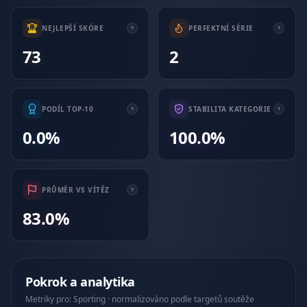
NEJLEPŠÍ SKÓRE
PERFEKTNÍ SÉRIE
73
2
PODÍL TOP-10
STABILITA KATEGORIE
0.0%
100.0%
PRŮMĚR VS VÍTĚZ
83.0%
Pokrok a analytika
Metriky pro: Sporting · normalizováno podle targetů soutěže