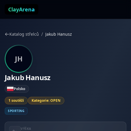
Přejít k obsahu
ClayArena
/
Katalog střelců
Jakub Hanusz
JH
Jakub Hanusz
Polsko
1 soutěží
Kategorie: OPEN
SPORTING
VÝŠKA