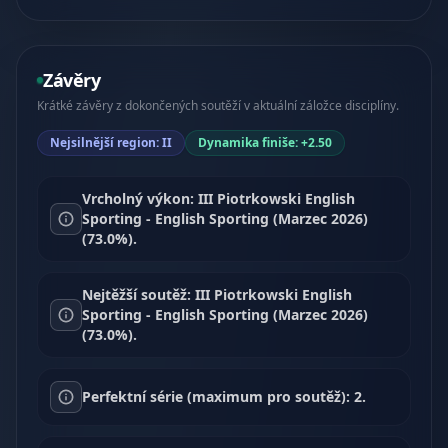
Závěry
Krátké závěry z dokončených soutěží v aktuální záložce disciplíny.
Nejsilnější region: II
Dynamika finiše: +2.50
Vrcholný výkon: III Piotrkowski English
Sporting - English Sporting (Marzec 2026)
(73.0%).
Nejtěžší soutěž: III Piotrkowski English
Sporting - English Sporting (Marzec 2026)
(73.0%).
Perfektní série (maximum pro soutěž): 2.