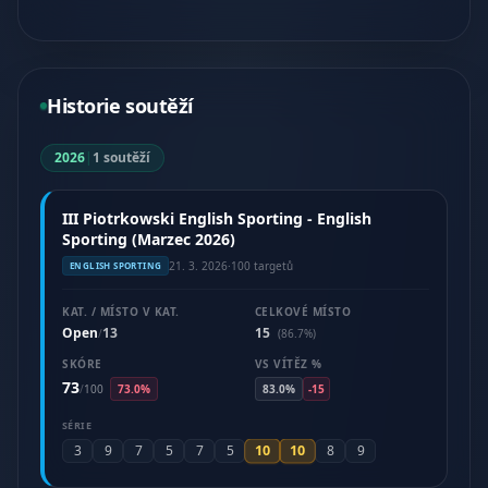
Historie soutěží
2026
|
1 soutěží
III Piotrkowski English Sporting - English
Sporting (Marzec 2026)
21. 3. 2026
·
100 targetů
ENGLISH SPORTING
KAT. / MÍSTO V KAT.
CELKOVÉ MÍSTO
Open
13
15
/
(86.7%)
SKÓRE
VS VÍTĚZ %
73
/
100
73.0%
83.0%
-15
SÉRIE
10
10
3
9
7
5
7
5
8
9