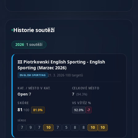
Historie soutěží
2026
|
1 soutěží
III Piotrkowski English Sporting - English
Sporting (Marzec 2026)
21. 3. 2026
·
100 targetů
ENGLISH SPORTING
KAT. / MÍSTO V KAT.
CELKOVÉ MÍSTO
Open
7
7
/
(94.3%)
SKÓRE
VS VÍTĚZ %
81
/
100
81.0%
92.0%
-7
SÉRIE
10
10
10
7
9
7
7
5
8
8