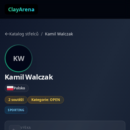
Přejít k obsahu
ClayArena
/
Katalog střelců
Kamil Walczak
KW
Kamil Walczak
Polsko
2 soutěží
Kategorie: OPEN
SPORTING
VÝŠKA