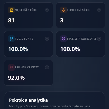
NEJLEPŠÍ SKÓRE
PERFEKTNÍ SÉRIE
81
3
PODÍL TOP-10
STABILITA KATEGORIE
100.0%
100.0%
PRŮMĚR VS VÍTĚZ
92.0%
Pokrok a analytika
Metriky pro: Sporting · normalizováno podle targetů soutěže