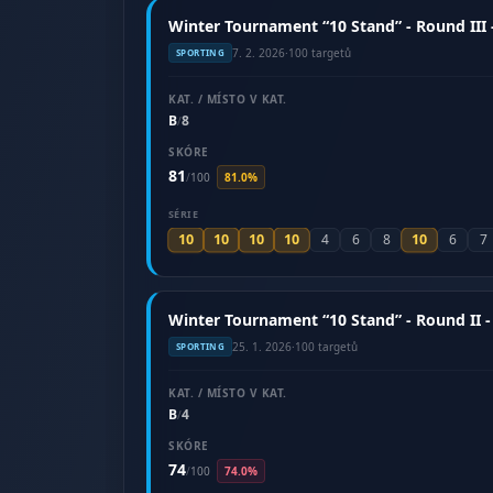
Winter Tournament “10 Stand” - Round III 
7. 2. 2026
·
100 targetů
SPORTING
KAT. / MÍSTO V KAT.
B
8
/
SKÓRE
81
/
100
81.0%
SÉRIE
10
10
10
10
10
4
6
8
6
7
Winter Tournament “10 Stand” - Round II -
25. 1. 2026
·
100 targetů
SPORTING
KAT. / MÍSTO V KAT.
B
4
/
SKÓRE
74
/
100
74.0%