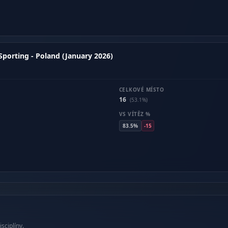
Sporting - Poland (January 2026)
CELKOVÉ MÍSTO
16
(53.1%)
VS VÍTĚZ %
83.5%
-15
sciplíny.