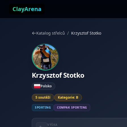
Přejít k obsahu
ClayArena
/
Katalog střelců
Krzysztof Stotko
Krzysztof Stotko
Polsko
5 soutěží
Kategorie: B
SPORTING
COMPAK SPORTING
VÝŠKA