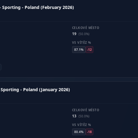
- Sporting - Poland (February 2026)
CELKOVÉ MÍSTO
19
(50.0%)
VS VÍTĚZ %
87.1%
-12
 Sporting - Poland (January 2026)
CELKOVÉ MÍSTO
13
(50.0%)
VS VÍTĚZ %
80.4%
-18