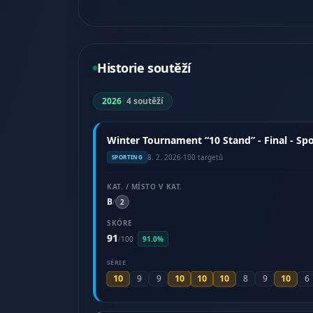
Historie soutěží
2026
|
4 soutěží
Winter Tournament “10 Stand” - Final - Spo
8. 2. 2026
·
100 targetů
SPORTING
KAT. / MÍSTO V KAT.
B
/
2
SKÓRE
91
/
100
91.0%
SÉRIE
10
10
10
10
10
9
9
8
9
6