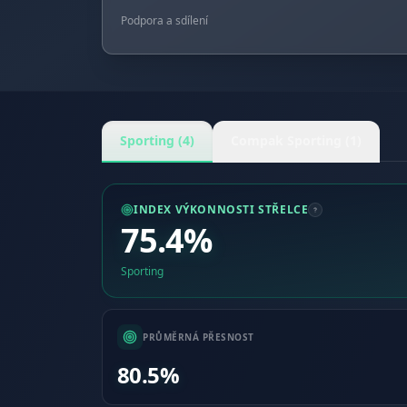
Podpora a sdílení
Sporting (4)
Compak Sporting (1)
INDEX VÝKONNOSTI STŘELCE
75.4%
Sporting
PRŮMĚRNÁ PŘESNOST
80.5%