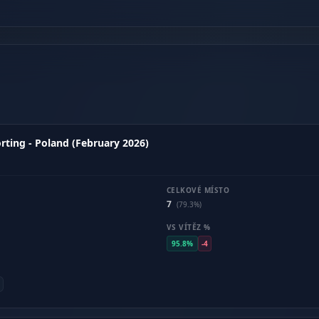
rting - Poland (February 2026)
CELKOVÉ MÍSTO
7
(79.3%)
VS VÍTĚZ %
95.8%
-4