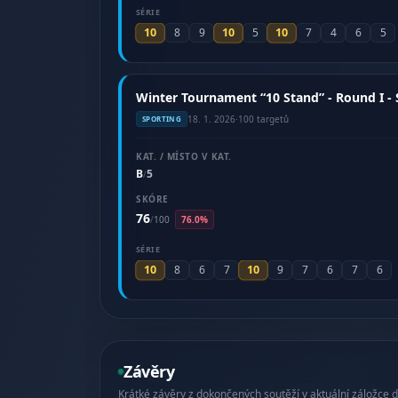
SÉRIE
10
10
10
8
9
5
7
4
6
5
Winter Tournament “10 Stand” - Round I - 
18. 1. 2026
·
100 targetů
SPORTING
KAT. / MÍSTO V KAT.
B
5
/
SKÓRE
76
/
100
76.0%
SÉRIE
10
10
8
6
7
9
7
6
7
6
Závěry
Krátké závěry z dokončených soutěží v aktuální záložce di