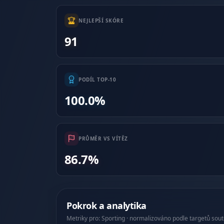
NEJLEPŠÍ SKÓRE
91
PODÍL TOP-10
100.0%
PRŮMĚR VS VÍTĚZ
86.7%
Pokrok a analytika
Metriky pro: Sporting · normalizováno podle targetů sou