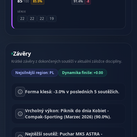
85
/
100
85.0%
91.4%
-8
SÉRIE
22
22
22
19
Závěry
Krátké závěry z dokončených soutěží v aktuální záložce disciplíny.
Nejsilnější region: PL
Dynamika finiše: +0.00
Forma klesá: -3.0% v posledních 5 soutěžích.
Vrcholný výkon: Piknik do dnia Kobiet -
Compak-Sporting (Marzec 2026) (90.0%).
Nejtěžší soutěž: Puchar MKS ASTRA -