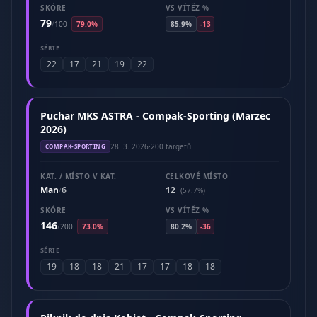
SKÓRE
VS VÍTĚZ %
79
/
100
79.0%
85.9%
-13
SÉRIE
22
17
21
19
22
Puchar MKS ASTRA - Compak-Sporting (Marzec
2026)
28. 3. 2026
·
200 targetů
COMPAK-SPORTING
KAT. / MÍSTO V KAT.
CELKOVÉ MÍSTO
Man
6
12
/
(57.7%)
SKÓRE
VS VÍTĚZ %
146
/
200
73.0%
80.2%
-36
SÉRIE
19
18
18
21
17
17
18
18