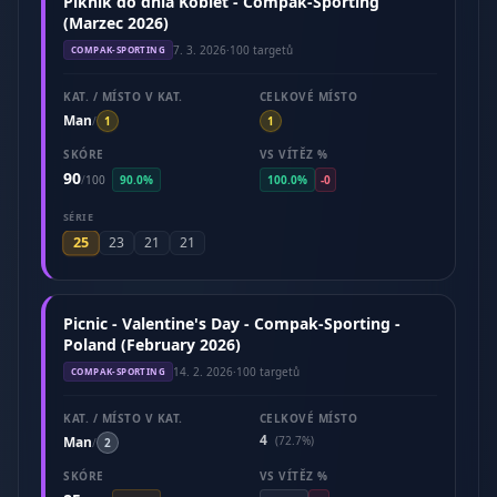
Piknik do dnia Kobiet - Compak-Sporting
(Marzec 2026)
7. 3. 2026
·
100 targetů
COMPAK-SPORTING
KAT. / MÍSTO V KAT.
CELKOVÉ MÍSTO
Man
/
1
1
SKÓRE
VS VÍTĚZ %
90
/
100
90.0%
100.0%
-0
SÉRIE
25
23
21
21
Picnic - Valentine's Day - Compak-Sporting -
Poland (February 2026)
14. 2. 2026
·
100 targetů
COMPAK-SPORTING
KAT. / MÍSTO V KAT.
CELKOVÉ MÍSTO
4
Man
(72.7%)
/
2
SKÓRE
VS VÍTĚZ %