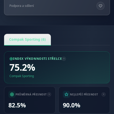
Podpora a sdílení
Compak Sporting (6)
INDEX VÝKONNOSTI STŘELCE
75.2%
Compak Sporting
PRŮMĚRNÁ PŘESNOST
NEJLEPŠÍ PŘESNOST
82.5%
90.0%