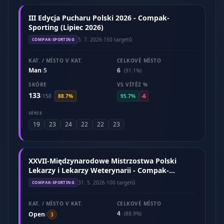
III Edycja Pucharu Polski 2026 - Compak-
Sporting (Lipiec 2026)
5. 7. 2026
·
150 targetů
COMPAK-SPORTING
KAT. / MÍSTO V KAT.
CELKOVÉ MÍSTO
Man
5
6
/
(91.1%)
SKÓRE
VS VÍTĚZ %
133
/
150
88.7%
95.7%
-6
SÉRIE
19
23
24
22
22
23
XXVII-Międzynarodowe Mistrzostwa Polski
Lekarzy i Lekarzy Weterynarii - Compak-
Sporting (Maj 2026)
31. 5. 2026
·
100 targetů
COMPAK-SPORTING
KAT. / MÍSTO V KAT.
CELKOVÉ MÍSTO
4
Open
(88.9%)
/
3