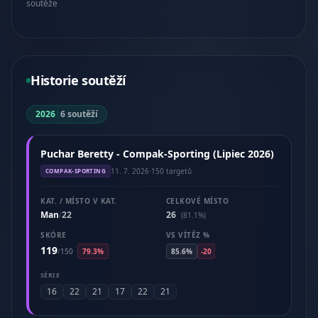
soutěže
Historie soutěží
2026
|
6 soutěží
Puchar Beretty - Compak-Sporting (Lipiec 2026)
11. 7. 2026
·
150 targetů
COMPAK-SPORTING
KAT. / MÍSTO V KAT.
CELKOVÉ MÍSTO
Man
22
26
/
(81.1%)
SKÓRE
VS VÍTĚZ %
119
/
150
79.3%
85.6%
-20
SÉRIE
16
22
21
17
22
21