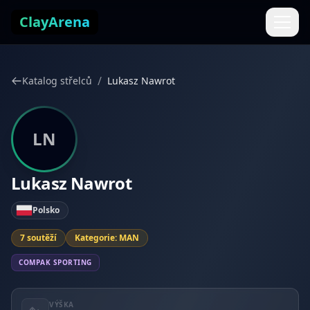
Přejít k obsahu
ClayArena
/
Katalog střelců
Lukasz Nawrot
LN
Lukasz Nawrot
Polsko
7 soutěží
Kategorie: MAN
COMPAK SPORTING
VÝŠKA