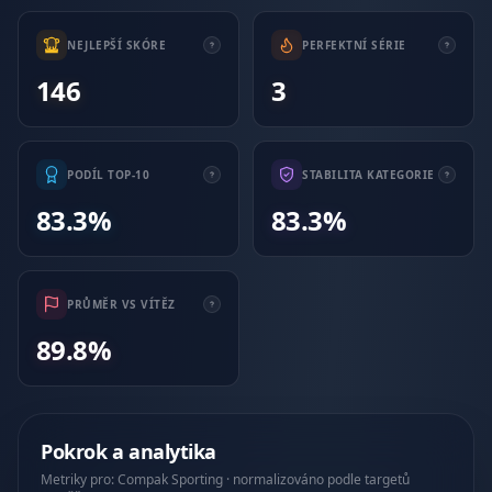
NEJLEPŠÍ SKÓRE
PERFEKTNÍ SÉRIE
146
3
PODÍL TOP-10
STABILITA KATEGORIE
83.3%
83.3%
PRŮMĚR VS VÍTĚZ
89.8%
Pokrok a analytika
Metriky pro: Compak Sporting · normalizováno podle targetů