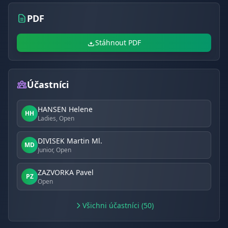
PDF
Stáhnout PDF
Účastníci
HANSEN Helene
HH
Ladies, Open
DIVISEK Martin Ml.
MD
Junior, Open
ZAZVORKA Pavel
PZ
Open
Všichni účastníci (50)