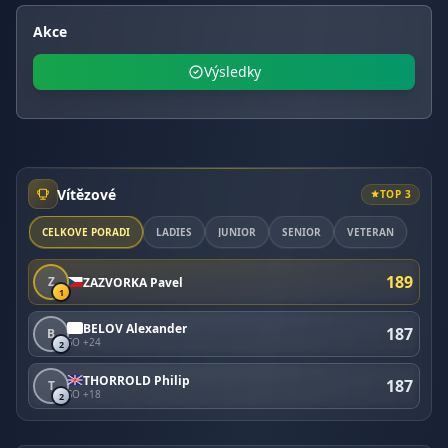
Akce
Výsledky
Vítězové
TOP 3
CELKOVÉ POŘADÍ
LADIES
JUNIOR
SENIOR
VETERAN
189
Z
ZAZVORKA Pavel
1
BELOV Alexander
187
B
SO +24
2
THORROLD Philip
187
T
SO +18
2