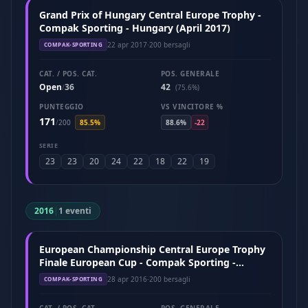
Grand Prix of Hungary Central Europe Trophy -
Compak Sporting - Hungary (April 2017)
22 apr 2017
·
200 bersagli
COMPAK-SPORTING
CAT. / POS. CAT.
POS. GENERALE
Open
36
42
/
(75.6%)
PUNTEGGIO
VS VINCITORE %
171
/
200
85.5%
88.6%
-22
SERIE
23
23
20
24
22
18
22
19
2016
|
1 eventi
European Championship Central Europe Trophy
Finale European Cup - Compak Sporting -
Hungary (April 2016)
28 apr 2016
·
200 bersagli
COMPAK-SPORTING