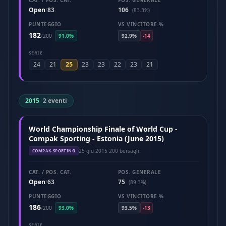
CAT. / POS. CAT.
POS. GENERALE
Open
83
106
/
(83.3%)
PUNTEGGIO
VS VINCITORE %
182
/
200
91.0%
92.9%
-14
SERIE
25
24
21
23
23
22
23
21
2015
|
2 eventi
World Championship Finale of World Cup -
Compak Sporting - Estonia (June 2015)
25 giu 2015
·
200 bersagli
COMPAK-SPORTING
CAT. / POS. CAT.
POS. GENERALE
Open
63
75
/
(89.3%)
PUNTEGGIO
VS VINCITORE %
186
/
200
93.0%
93.5%
-13
SERIE