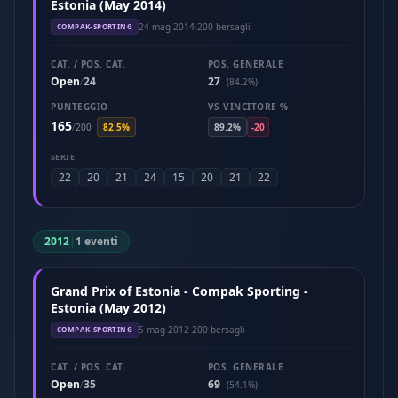
Estonia (May 2014)
24 mag 2014
·
200 bersagli
COMPAK-SPORTING
CAT. / POS. CAT.
POS. GENERALE
Open
24
27
/
(84.2%)
PUNTEGGIO
VS VINCITORE %
165
/
200
82.5%
89.2%
-20
SERIE
22
20
21
24
15
20
21
22
2012
|
1 eventi
Grand Prix of Estonia - Compak Sporting -
Estonia (May 2012)
5 mag 2012
·
200 bersagli
COMPAK-SPORTING
CAT. / POS. CAT.
POS. GENERALE
Open
35
69
/
(54.1%)