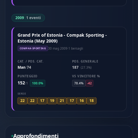
2009
|
1 eventi
Grand Prix of Estonia - Compak Sporting -
Estonia (May 2009)
30 mag 2009
·
1 bersagli
COMPAK-SPORTING
CAT. / POS. CAT.
POS. GENERALE
Man
74
187
/
(27.3%)
PUNTEGGIO
VS VINCITORE %
152
/
1
100.0%
78.4%
-42
SERIE
22
22
17
19
21
17
16
18
Approfondimenti