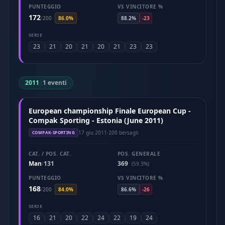
PUNTEGGIO
VS VINCITORE %
172
/
200
86.0%
88.2%
-23
SERIE
23
21
20
21
20
21
23
23
2011
|
1 eventi
European championship Finale European Cup -
Compak Sporting - Estonia (June 2011)
17 giu 2011
·
200 bersagli
COMPAK-SPORTING
CAT. / POS. CAT.
POS. GENERALE
Man
131
369
/
(59.3%)
PUNTEGGIO
VS VINCITORE %
168
/
200
84.0%
86.6%
-26
SERIE
16
21
20
22
24
22
19
24