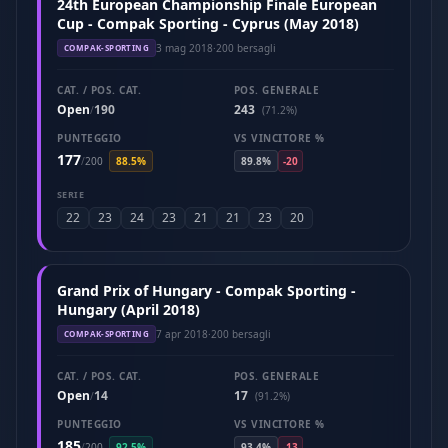
24th European Championship Finale European
Cup - Compak Sporting - Cyprus (May 2018)
3 mag 2018
·
200 bersagli
COMPAK-SPORTING
CAT. / POS. CAT.
POS. GENERALE
Open
190
243
/
(71.2%)
PUNTEGGIO
VS VINCITORE %
177
/
200
88.5%
89.8%
-20
SERIE
22
23
24
23
21
21
23
20
Grand Prix of Hungary - Compak Sporting -
Hungary (April 2018)
7 apr 2018
·
200 bersagli
COMPAK-SPORTING
CAT. / POS. CAT.
POS. GENERALE
Open
14
17
/
(91.2%)
PUNTEGGIO
VS VINCITORE %
185
/
200
92.5%
93.4%
-13