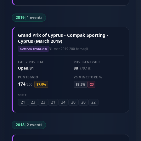
2019
|
1 eventi
Grand Prix of Cyprus - Compak Sporting -
Cyprus (March 2019)
31 mar 2019
·
200 bersagli
COMPAK-SPORTING
CAT. / POS. CAT.
POS. GENERALE
Open
81
88
/
(79.1%)
PUNTEGGIO
VS VINCITORE %
174
/
200
87.0%
88.3%
-23
SERIE
21
23
23
21
24
20
20
22
2018
|
2 eventi