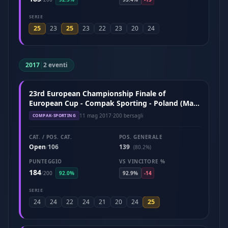
SERIE
25
25
23
23
22
23
20
24
2017
|
2 eventi
23rd European Championship Finale of
European Cup - Compak Sporting - Poland (May
2017)
11 mag 2017
·
200 bersagli
COMPAK-SPORTING
CAT. / POS. CAT.
POS. GENERALE
Open
106
139
/
(80.2%)
PUNTEGGIO
VS VINCITORE %
184
/
200
92.0%
92.9%
-14
SERIE
25
24
24
22
24
21
20
24