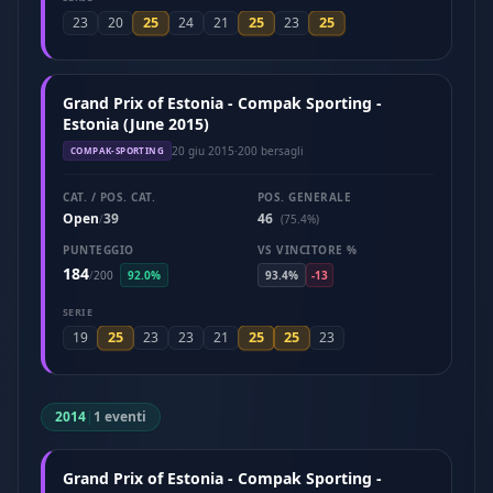
25
25
25
23
20
24
21
23
Grand Prix of Estonia - Compak Sporting -
Estonia (June 2015)
20 giu 2015
·
200 bersagli
COMPAK-SPORTING
CAT. / POS. CAT.
POS. GENERALE
Open
39
46
/
(75.4%)
PUNTEGGIO
VS VINCITORE %
184
/
200
92.0%
93.4%
-13
SERIE
25
25
25
19
23
23
21
23
2014
|
1 eventi
Grand Prix of Estonia - Compak Sporting -