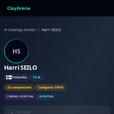
Vai al contenuto
ClayArena
/
Catalogo tiratori
Harri SEILO
HS
Harri SEILO
Finlandia
F.S.A.
23 competizioni
Categoria: OPEN
COMPAK SPORTING
SPORTING
ALTEZZA