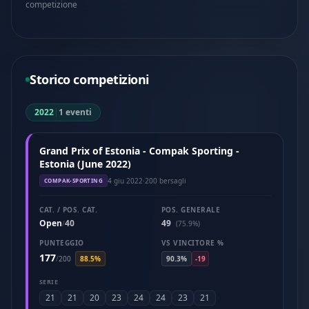
competizione
Storico competizioni
2022
|
1 eventi
Grand Prix of Estonia - Compak Sporting -
Estonia (June 2022)
4 giu 2022
·
200 bersagli
COMPAK-SPORTING
CAT. / POS. CAT.
POS. GENERALE
Open
40
49
/
(75.9%)
PUNTEGGIO
VS VINCITORE %
177
/
200
88.5%
90.3%
-19
SERIE
21
21
20
23
24
24
23
21