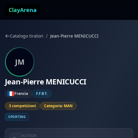
Vai al contenuto
ClayArena
/
Catalogo tiratori
Jean-Pierre MENICUCCI
JM
Jean-Pierre MENICUCCI
Francia
F.F.B.T.
3 competizioni
Categoria: MAN
SPORTING
ALTEZZA