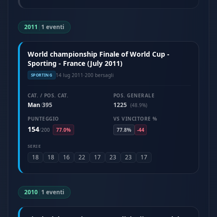
2011
|
1 eventi
World championship Finale of World Cup -
Sporting - France (July 2011)
14 lug 2011
·
200 bersagli
SPORTING
CAT. / POS. CAT.
POS. GENERALE
Man
395
1225
/
(48.9%)
PUNTEGGIO
VS VINCITORE %
154
/
200
77.0%
77.8%
-44
SERIE
18
18
16
22
17
23
23
17
2010
|
1 eventi