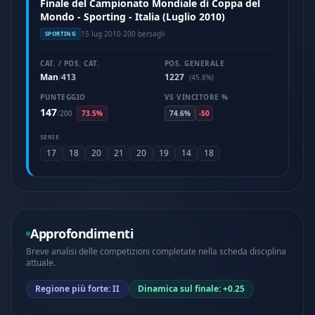
Finale del Campionato Mondiale di Coppa del
Mondo - Sporting - Italia (Luglio 2010)
15 lug 2010
·
200 bersagli
SPORTING
CAT. / POS. CAT.
POS. GENERALE
Man
413
1227
/
(45.8%)
PUNTEGGIO
VS VINCITORE %
147
/
200
73.5%
74.6%
-50
SERIE
17
18
20
21
20
19
14
18
Approfondimenti
Breve analisi delle competizioni completate nella scheda disciplina
attuale.
Regione più forte: II
Dinamica sul finale: +0.25