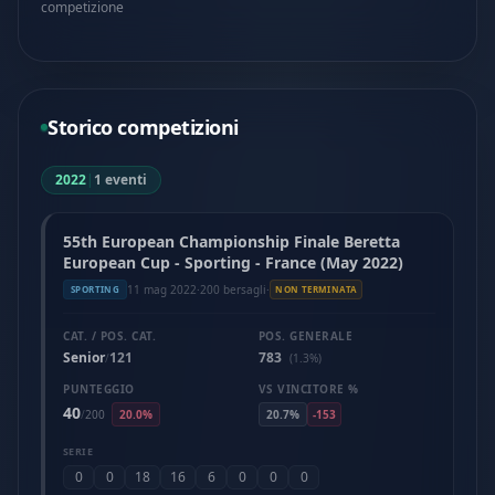
competizione
Storico competizioni
2022
|
1 eventi
55th European Championship Finale Beretta
European Cup - Sporting - France (May 2022)
11 mag 2022
·
200 bersagli
·
SPORTING
NON TERMINATA
CAT. / POS. CAT.
POS. GENERALE
Senior
121
783
/
(1.3%)
PUNTEGGIO
VS VINCITORE %
40
/
200
20.0%
20.7%
-153
SERIE
0
0
18
16
6
0
0
0