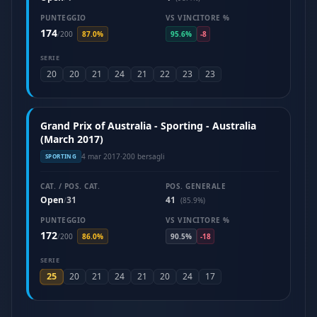
PUNTEGGIO
VS VINCITORE %
174
/
200
87.0%
95.6%
-8
SERIE
20
20
21
24
21
22
23
23
Grand Prix of Australia - Sporting - Australia
(March 2017)
4 mar 2017
·
200 bersagli
SPORTING
CAT. / POS. CAT.
POS. GENERALE
Open
31
41
/
(85.9%)
PUNTEGGIO
VS VINCITORE %
172
/
200
86.0%
90.5%
-18
SERIE
25
20
21
24
21
20
24
17