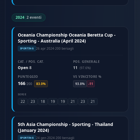
2024
|
2 eventi
Oceania Championship Oceania Beretta Cup -
Sporting - Australia (April 2024)
26 apr 2024
·
200 bersagli
SPORTING
CAT. / POS. CAT.
POS. GENERALE
Open
8
11
/
(97.6%)
PUNTEGGIO
VS VINCITORE %
166
/
200
83.0%
93.8%
-11
SERIE
22
23
18
19
19
21
23
21
5th Asia Championship - Sporting - Thailand
(January 2024)
24 gen 2024
·
200 bersagli
SPORTING