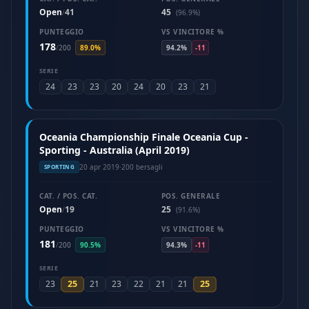
Open
41
45
/
(96.9%)
PUNTEGGIO
VS VINCITORE %
178
/
200
89.0%
94.2%
-11
SERIE
24
23
23
20
24
20
23
21
Oceania Championship Finale Oceania Cup -
Sporting - Australia (April 2019)
20 apr 2019
·
200 bersagli
SPORTING
CAT. / POS. CAT.
POS. GENERALE
Open
19
25
/
(91.6%)
PUNTEGGIO
VS VINCITORE %
181
/
200
90.5%
94.3%
-11
SERIE
25
25
23
21
23
22
21
21