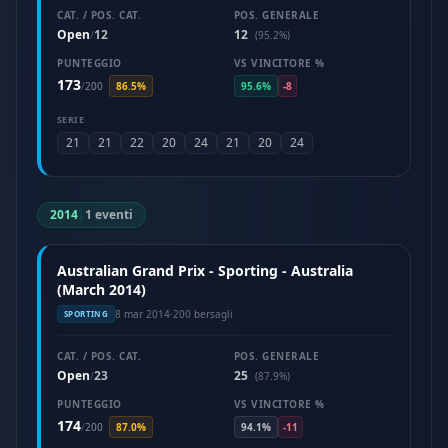
CAT. / POS. CAT.
POS. GENERALE
Open
12
12
/
(95.2%)
PUNTEGGIO
VS VINCITORE %
173
/
200
86.5%
95.6%
-8
SERIE
21
21
22
20
24
21
20
24
2014
|
1 eventi
Australian Grand Prix - Sporting - Australia
(March 2014)
8 mar 2014
·
200 bersagli
SPORTING
CAT. / POS. CAT.
POS. GENERALE
Open
23
25
/
(87.9%)
PUNTEGGIO
VS VINCITORE %
174
/
200
87.0%
94.1%
-11