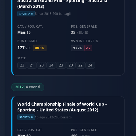
Australian Grand Prix - Sporting - Australia
(March 2013)
8 mar 2013
·
200 bersagli
SPORTING
CAT. / POS. CAT.
POS. GENERALE
Man
15
35
/
(88.4%)
PUNTEGGIO
VS VINCITORE %
177
/
200
88.5%
93.7%
-12
SERIE
23
21
20
24
23
20
22
24
2012
|
4 eventi
World Championship Finale of World Cup -
Sporting - United States (August 2012)
16 ago 2012
·
200 bersagli
SPORTING
CAT. / POS. CAT.
POS. GENERALE
Man
69
199