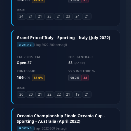
SERIE
24
21
21
23
21
23
24
21
Grand Prix of Italy - Sporting - Italy (July 2022)
1 lug 2022
·
200 bersagli
SPORTING
CAT. / POS. CAT.
POS. GENERALE
Open
37
53
/
(82.6%)
PUNTEGGIO
VS VINCITORE %
166
/
200
83.0%
90.2%
-18
SERIE
20
20
21
22
22
21
19
21
Oceania Championship Finale Oceania Cup -
Sporting - Australia (April 2022)
8 apr 2022
·
200 bersagli
SPORTING