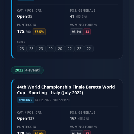
CAT. / POS. CAT.
POS. GENERALE
Open
35
41
/
(83.2%)
PUNTEGGIO
VS VINCITORE %
175
/
200
87.5%
93.1%
-13
SERIE
23
23
23
20
20
22
22
22
2022
|
4 eventi
44th World Championship Finale Beretta World
Cup - Sporting - Italy (July 2022)
14 lug 2022
·
200 bersagli
SPORTING
CAT. / POS. CAT.
POS. GENERALE
Open
137
167
/
(88.5%)
PUNTEGGIO
VS VINCITORE %
178
/
200
89.0%
91.3%
-17