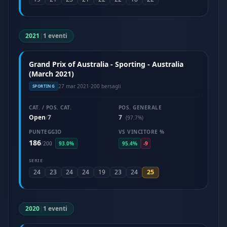
2021
|
1 eventi
Grand Prix of Australia - Sporting - Australia
(March 2021)
27 mar 2021
·
200 bersagli
SPORTING
CAT. / POS. CAT.
POS. GENERALE
Open
7
7
/
(97.7%)
PUNTEGGIO
VS VINCITORE %
186
/
200
93.0%
95.4%
-9
SERIE
25
24
23
24
24
19
23
24
2020
|
1 eventi