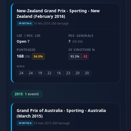
New-Zealand Grand Prix - Sporting - New
Zealand (February 2016)
16 feb 2016
·
200 bersagli
SPORTING
CAT. / POS. CAT.
POS. GENERALE
Open
7
7
/
(96.8%)
PUNTEGGIO
VS VINCITORE %
168
/
200
84.0%
93.3%
-12
SERIE
24
24
19
22
16
23
20
20
2015
|
1 eventi
Grand Prix of Australia - Sporting - Australia
(March 2015)
14 mar 2015
·
200 bersagli
SPORTING