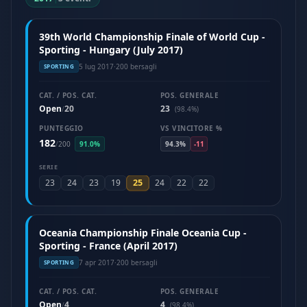
39th World Championship Finale of World Cup -
Sporting - Hungary (July 2017)
5 lug 2017
·
200 bersagli
SPORTING
CAT. / POS. CAT.
POS. GENERALE
Open
20
23
/
(98.4%)
PUNTEGGIO
VS VINCITORE %
182
/
200
91.0%
94.3%
-11
SERIE
25
23
24
23
19
24
22
22
Oceania Championship Finale Oceania Cup -
Sporting - France (April 2017)
7 apr 2017
·
200 bersagli
SPORTING
CAT. / POS. CAT.
POS. GENERALE
Open
4
4
/
(98.4%)