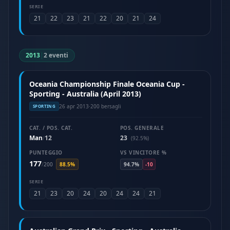
SERIE
21
22
23
21
22
20
21
24
2013
|
2 eventi
Oceania Championship Finale Oceania Cup -
Sporting - Australia (April 2013)
26 apr 2013
·
200 bersagli
SPORTING
CAT. / POS. CAT.
POS. GENERALE
Man
12
23
/
(92.5%)
PUNTEGGIO
VS VINCITORE %
177
/
200
88.5%
94.7%
-10
SERIE
21
23
20
24
20
24
24
21