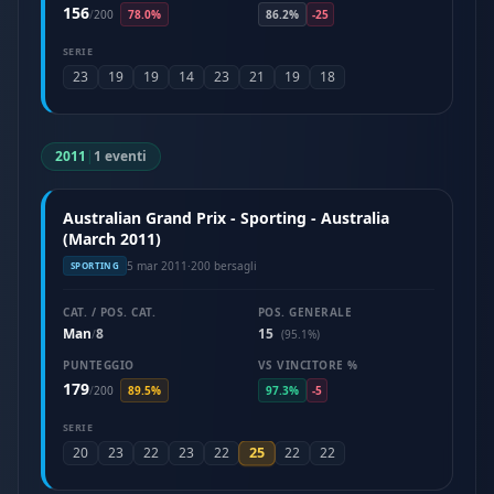
156
/
200
78.0%
86.2%
-25
SERIE
23
19
19
14
23
21
19
18
2011
|
1 eventi
Australian Grand Prix - Sporting - Australia
(March 2011)
5 mar 2011
·
200 bersagli
SPORTING
CAT. / POS. CAT.
POS. GENERALE
Man
8
15
/
(95.1%)
PUNTEGGIO
VS VINCITORE %
179
/
200
89.5%
97.3%
-5
SERIE
25
20
23
22
23
22
22
22