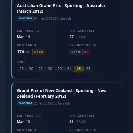
Australian Grand Prix - Sporting - Australia
(March 2012)
31 mar 2012
·
200 bersagli
SPORTING
CAT. / POS. CAT.
POS. GENERALE
Man
14
27
/
(91.6%)
PUNTEGGIO
VS VINCITORE %
174
/
200
87.0%
92.1%
-15
SERIE
25
23
20
22
20
20
21
23
Grand Prix of New-Zealand - Sporting - New
Zealand (February 2012)
22 feb 2012
·
200 bersagli
SPORTING
CAT. / POS. CAT.
POS. GENERALE
Man
13
33
/
(87.2%)
PUNTEGGIO
VS VINCITORE %