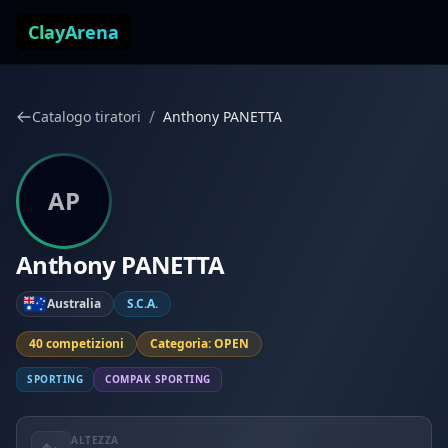
Vai al contenuto
ClayArena
/
Catalogo tiratori
Anthony PANETTA
AP
Anthony PANETTA
Australia
S.C.A.
40 competizioni
Categoria: OPEN
SPORTING
COMPAK SPORTING
ALTEZZA