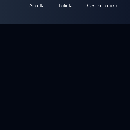
Accetta
Rifiuta
Gestisci cookie
ClayArena
Piattaforma per condurre e partecipare a competizioni.
Sviluppa le tue competenze e compete con i migliori maestri.
Competizioni
Campi di Tiro
Profilo
Contatti
Privacy policy