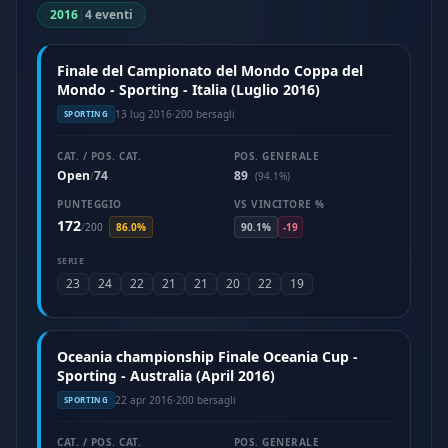
2016
|
4 eventi
Finale del Campionato del Mondo Coppa del
Mondo - Sporting - Italia (Luglio 2016)
13 lug 2016
·
200 bersagli
SPORTING
CAT. / POS. CAT.
POS. GENERALE
Open
74
89
/
(94.1%)
PUNTEGGIO
VS VINCITORE %
172
/
200
86.0%
90.1%
-19
SERIE
23
24
22
21
21
20
22
19
Oceania championship Finale Oceania Cup -
Sporting - Australia (April 2016)
22 apr 2016
·
200 bersagli
SPORTING
CAT. / POS. CAT.
POS. GENERALE