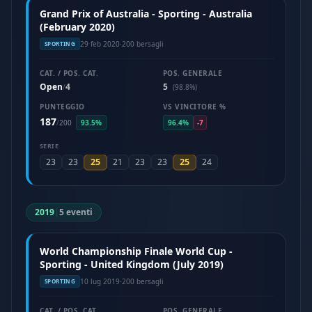
Grand Prix of Australia - Sporting - Australia
(February 2020)
29 feb 2020
·
200 bersagli
SPORTING
CAT. / POS. CAT.
POS. GENERALE
Open
4
5
/
(98.8%)
PUNTEGGIO
VS VINCITORE %
187
/
200
93.5%
96.4%
-7
SERIE
25
25
23
23
21
23
23
24
2019
|
5 eventi
World Championship Finale World Cup -
Sporting - United Kingdom (July 2019)
10 lug 2019
·
200 bersagli
SPORTING
CAT. / POS. CAT.
POS. GENERALE