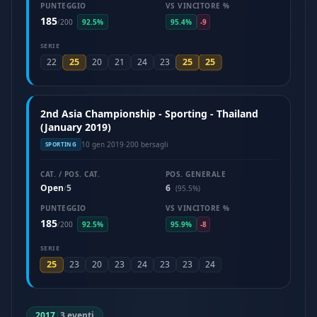
PUNTEGGIO
VS VINCITORE %
185
/
200
92.5%
95.4%
-9
SERIE
25
25
25
22
20
21
24
23
2nd Asia Championship - Sporting - Thailand
(January 2019)
10 gen 2019
·
200 bersagli
SPORTING
CAT. / POS. CAT.
POS. GENERALE
Open
5
6
/
(95.5%)
PUNTEGGIO
VS VINCITORE %
185
/
200
92.5%
95.9%
-8
SERIE
25
23
20
23
24
23
23
24
2017
|
3 eventi