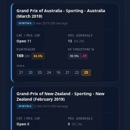
Grand Prix of Australia - Sporting - Australia
(March 2019)
9 mar 2019
·
200 bersagli
SPORTING
CAT. / POS. CAT.
POS. GENERALE
Open
11
13
/
(94.2%)
PUNTEGGIO
VS VINCITORE %
169
/
200
84.5%
90.9%
-17
SERIE
25
21
20
20
24
16
21
22
Grand-Prix of New-Zealand - Sporting - New
Zealand (February 2019)
12 feb 2019
·
200 bersagli
SPORTING
CAT. / POS. CAT.
POS. GENERALE
Open
8
9
/
(95.2%)