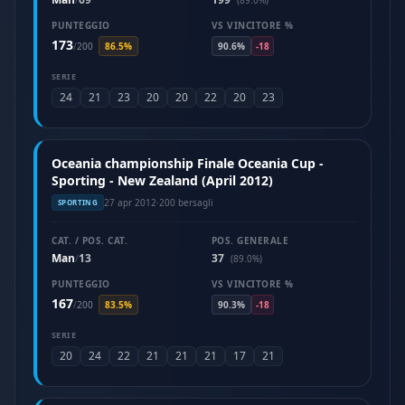
/
(89.0%)
PUNTEGGIO
VS VINCITORE %
173
/
200
86.5%
90.6%
-18
SERIE
24
21
23
20
20
22
20
23
Oceania championship Finale Oceania Cup -
Sporting - New Zealand (April 2012)
27 apr 2012
·
200 bersagli
SPORTING
CAT. / POS. CAT.
POS. GENERALE
Man
13
37
/
(89.0%)
PUNTEGGIO
VS VINCITORE %
167
/
200
83.5%
90.3%
-18
SERIE
20
24
22
21
21
21
17
21