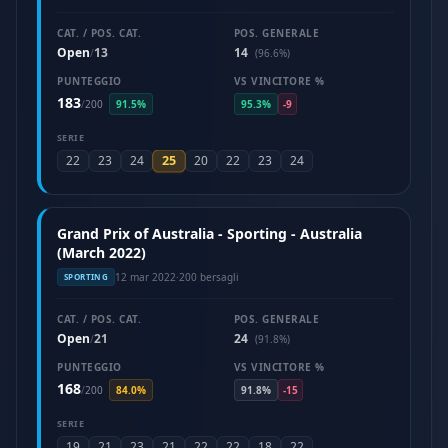
CAT. / POS. CAT.
POS. GENERALE
Open
13
14
/
(96.6%)
PUNTEGGIO
VS VINCITORE %
183
/
200
91.5%
95.3%
-9
SERIE
25
22
23
24
20
22
23
24
Grand Prix of Australia - Sporting - Australia
(March 2022)
12 mar 2022
·
200 bersagli
SPORTING
CAT. / POS. CAT.
POS. GENERALE
Open
21
24
/
(91.8%)
PUNTEGGIO
VS VINCITORE %
168
/
200
84.0%
91.8%
-15
SERIE
19
21
23
21
22
22
18
22