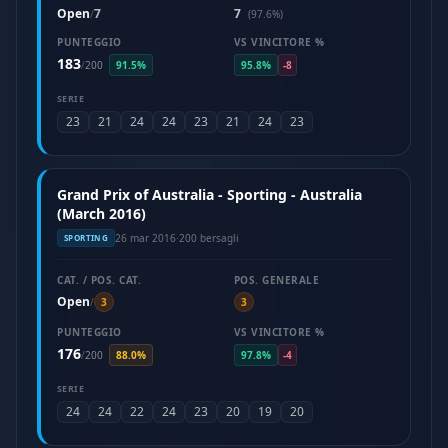
Open
7
7
/
(97.6%)
PUNTEGGIO
VS VINCITORE %
183
/
200
91.5%
95.8%
-8
SERIE
23
21
24
24
23
21
24
23
Grand Prix of Australia - Sporting - Australia
(March 2016)
26 mar 2016
·
200 bersagli
SPORTING
CAT. / POS. CAT.
POS. GENERALE
Open
/
3
3
PUNTEGGIO
VS VINCITORE %
176
/
200
88.0%
97.8%
-4
SERIE
24
24
22
24
23
20
19
20