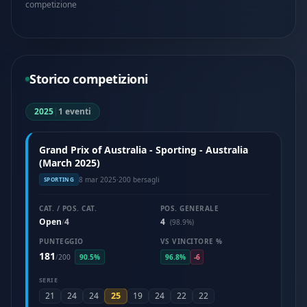
competizione
Storico competizioni
2025
|
1 eventi
Grand Prix of Australia - Sporting - Australia
(March 2025)
8 mar 2025
·
200 bersagli
SPORTING
CAT. / POS. CAT.
POS. GENERALE
Open
4
4
/
(98.9%)
PUNTEGGIO
VS VINCITORE %
181
/
200
90.5%
96.8%
-6
SERIE
25
21
24
24
19
24
22
22