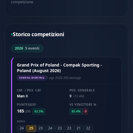
competizione
Storico competizioni
2026
|
5 eventi
Grand Prix of Poland - Compak Sporting -
Poland (August 2026)
1 ago 2026
·
200 bersagli
COMPAK-SPORTING
CAT. / POS. CAT.
POS. GENERALE
Man
8
9
/
(72.4%)
PUNTEGGIO
VS VINCITORE %
185
/
200
92.5%
95.4%
-9
SERIE
25
24
23
24
23
23
21
22