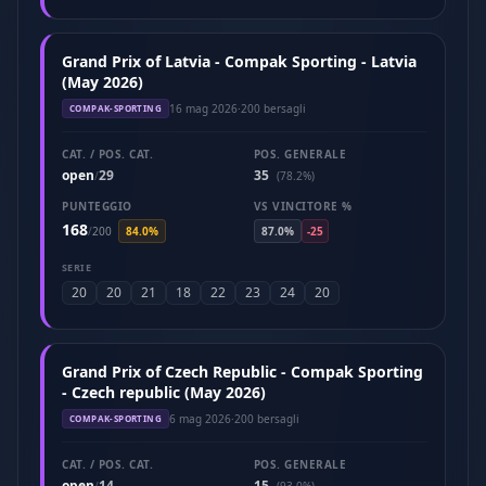
Grand Prix of Latvia - Compak Sporting - Latvia
(May 2026)
16 mag 2026
·
200 bersagli
COMPAK-SPORTING
CAT. / POS. CAT.
POS. GENERALE
open
29
35
/
(78.2%)
PUNTEGGIO
VS VINCITORE %
168
/
200
84.0%
87.0%
-25
SERIE
20
20
21
18
22
23
24
20
Grand Prix of Czech Republic - Compak Sporting
- Czech republic (May 2026)
6 mag 2026
·
200 bersagli
COMPAK-SPORTING
CAT. / POS. CAT.
POS. GENERALE
open
14
15