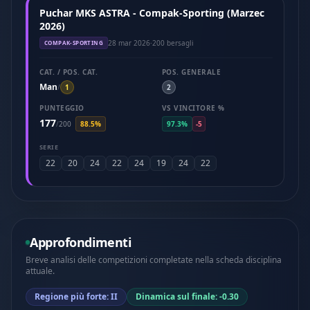
Puchar MKS ASTRA - Compak-Sporting (Marzec
2026)
28 mar 2026
·
200 bersagli
COMPAK-SPORTING
CAT. / POS. CAT.
POS. GENERALE
Man
/
1
2
PUNTEGGIO
VS VINCITORE %
177
/
200
88.5%
97.3%
-5
SERIE
22
20
24
22
24
19
24
22
Approfondimenti
Breve analisi delle competizioni completate nella scheda disciplina
attuale.
Regione più forte: II
Dinamica sul finale: -0.30