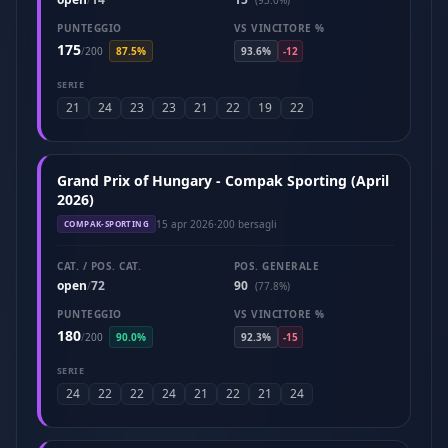
/
(93.0%)
PUNTEGGIO
VS VINCITORE %
175
/
200
87.5%
93.6%
-12
SERIE
21
24
23
23
21
22
19
22
Grand Prix of Hungary - Compak Sporting (April
2026)
15 apr 2026
·
200 bersagli
COMPAK-SPORTING
CAT. / POS. CAT.
POS. GENERALE
open
72
90
/
(77.8%)
PUNTEGGIO
VS VINCITORE %
180
/
200
90.0%
92.3%
-15
SERIE
24
22
22
24
21
22
21
24