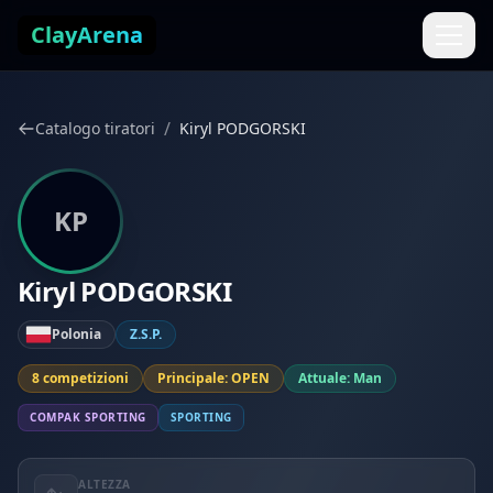
Vai al contenuto
ClayArena
/
Catalogo tiratori
Kiryl PODGORSKI
KP
Kiryl PODGORSKI
Polonia
Z.S.P.
8 competizioni
Principale: OPEN
Attuale: Man
COMPAK SPORTING
SPORTING
ALTEZZA