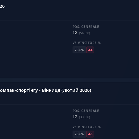
26
POS. GENERALE
12
(56.0%)
VS VINCITORE %
76.6%
-44
итий Кубок Вінницької області з компак-спортінгу - Вінниця (Лютий 2026)
POS. GENERALE
17
(33.3%)
VS VINCITORE %
76.6%
-43