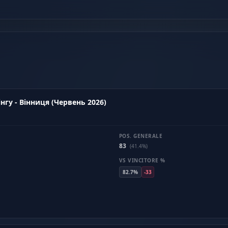
нгу - Вінниця (Червень 2026)
POS. GENERALE
83
(41.4%)
VS VINCITORE %
82.7%
-33