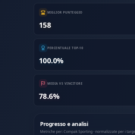
MIGLIOR PUNTEGGIO
158
PERCENTUALE TOP-10
100.0%
MEDIA VS VINCITORE
78.6%
Progresso e analisi
Metriche per: Compak Sporting · normalizzate per i targ