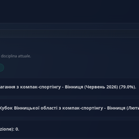
disciplina attuale.
змагання з компак-спортінгу - Вінниця (Червень 2026) (79.0%).
й Кубок Вінницької області з компак-спортінгу - Вінниця (Люти
ione): 0.