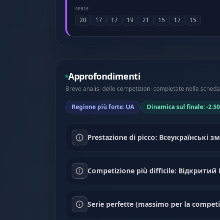
SERIE
20
17
17
19
21
15
17
15
Approfondimenti
Breve analisi delle competizioni completate nella scheda 
Regione più forte: UA
Dinamica sul finale: -2.50
Prestazione di picco: Всеукраїнські 
Competizione più difficile: Відкрити
Serie perfette (massimo per la competiz