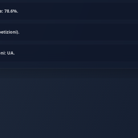
e: 78.6%.
etizioni).
ni: UA.