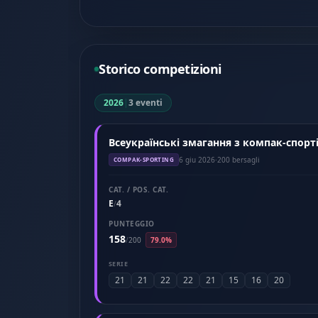
Storico competizioni
2026
|
3 eventi
Всеукраїнські змагання з компак-спорті
6 giu 2026
·
200 bersagli
COMPAK-SPORTING
CAT. / POS. CAT.
E
4
/
PUNTEGGIO
158
/
200
79.0%
SERIE
21
21
22
22
21
15
16
20