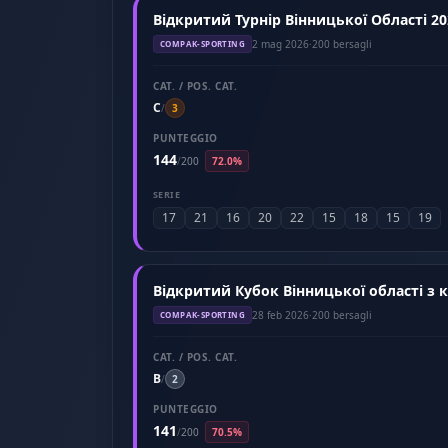
Відкритий Турнір Вінницької Області 20
2 mag 2026
·
200 bersagli
COMPAK-SPORTING
CAT. / POS. CAT.
C
/
3
PUNTEGGIO
144
/
200
72.0%
SERIE
17
21
16
20
22
15
18
15
19
Відкр
28 feb 2026
·
200 bersagli
COMPAK-SPORTING
CAT. / POS. CAT.
B
/
2
PUNTEGGIO
141
/
200
70.5%