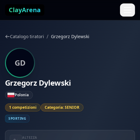
Vai al contenuto
ClayArena
/
Catalogo tiratori
Grzegorz Dylewski
GD
Grzegorz Dylewski
Polonia
1 competizioni
Categoria: SENIOR
SPORTING
ALTEZZA