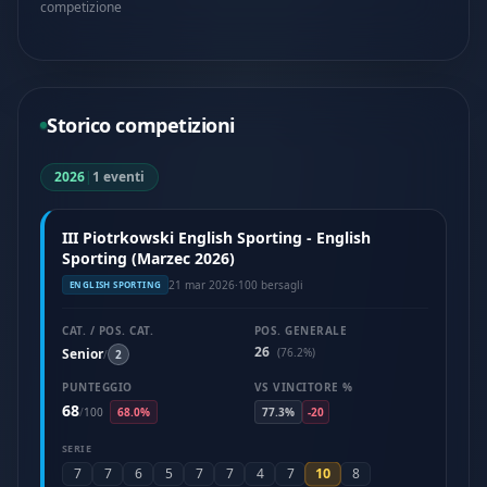
competizione
Storico competizioni
2026
|
1 eventi
III Piotrkowski English Sporting - English
Sporting (Marzec 2026)
21 mar 2026
·
100 bersagli
ENGLISH SPORTING
CAT. / POS. CAT.
POS. GENERALE
26
Senior
(76.2%)
/
2
PUNTEGGIO
VS VINCITORE %
68
/
100
68.0%
77.3%
-20
SERIE
10
7
7
6
5
7
7
4
7
8