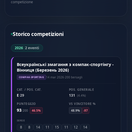
competizione
Storico competizioni
2026
|
2 eventi
Всеукраїнські змагання з компак-спортінгу -
Вінниця (Березень 2026)
14 mar 2026
·
200 bersagli
COMPAK-SPORTING
CAT. / POS. CAT.
POS. GENERALE
E
29
131
/
(4.4%)
PUNTEGGIO
VS VINCITORE %
93
/
200
46.5%
48.9%
-97
SERIE
8
8
14
11
15
11
12
14