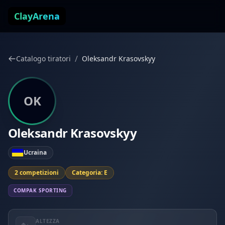
Vai al contenuto
ClayArena
/
Catalogo tiratori
Oleksandr Krasovskyy
OK
Oleksandr Krasovskyy
Ucraina
2 competizioni
Categoria: E
COMPAK SPORTING
ALTEZZA