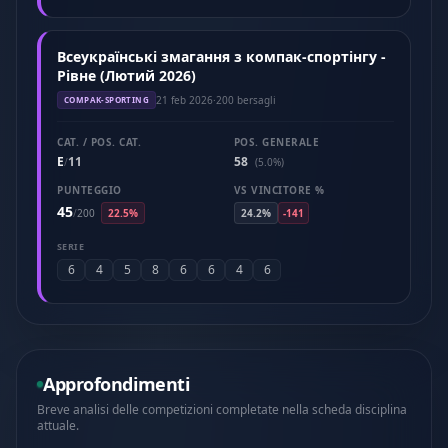
Всеукраїнські змагання з компак-спортінгу -
Рівне (Лютий 2026)
21 feb 2026
·
200 bersagli
COMPAK-SPORTING
CAT. / POS. CAT.
POS. GENERALE
E
11
58
/
(5.0%)
PUNTEGGIO
VS VINCITORE %
45
/
200
22.5%
24.2%
-141
SERIE
6
4
5
8
6
6
4
6
Approfondimenti
Breve analisi delle competizioni completate nella scheda disciplina
attuale.