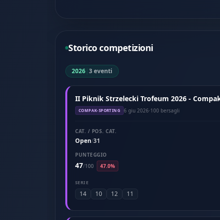
Storico competizioni
2026
|
3 eventi
II Piknik Strzelecki Trofeum 2026 - Compak
6 giu 2026
·
100 bersagli
COMPAK-SPORTING
CAT. / POS. CAT.
Open
31
/
PUNTEGGIO
47
/
100
47.0%
SERIE
14
10
12
11