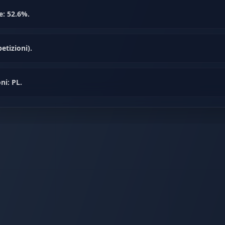
e: 52.6%.
etizioni).
ni: PL.