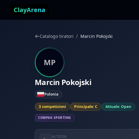
Vai al contenuto
ClayArena
/
Catalogo tiratori
Marcin Pokojski
MP
Marcin Pokojski
Polonia
3 competizioni
Principale: C
Attuale: Open
COMPAK SPORTING
ALTEZZA