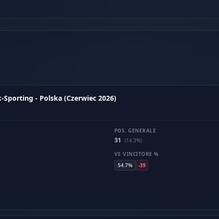
-Sporting - Polska (Czerwiec 2026)
POS. GENERALE
31
(14.3%)
VS VINCITORE %
54.7%
-39