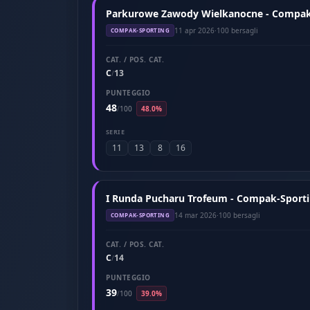
Parkurowe Zawody Wielkanocne - Compak-S
11 apr 2026
·
100 bersagli
COMPAK-SPORTING
CAT. / POS. CAT.
C
13
/
PUNTEGGIO
48
/
100
48.0%
SERIE
11
13
8
16
I Runda Pucharu Trofeum - Compak-Sporti
14 mar 2026
·
100 bersagli
COMPAK-SPORTING
CAT. / POS. CAT.
C
14
/
PUNTEGGIO
39
/
100
39.0%