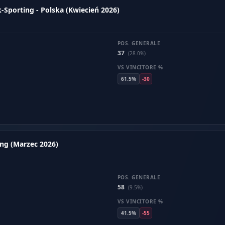
porting - Polska (Kwiecień 2026)
POS. GENERALE
37
(28.0%)
VS VINCITORE %
61.5%
-30
ng (Marzec 2026)
POS. GENERALE
58
(9.5%)
VS VINCITORE %
41.5%
-55