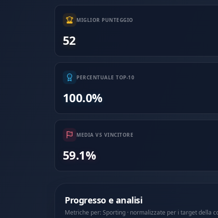
MIGLIOR PUNTEGGIO
52
PERCENTUALE TOP-10
100.0%
MEDIA VS VINCITORE
59.1%
Progresso e analisi
Metriche per: Sporting · normalizzate per i target della 