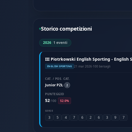
Storico competizioni
2026
|
1 eventi
III Piotrkowski English Sporting - English
21 mar 2026
·
100 bersagli
ENGLISH SPORTING
CAT. / POS. CAT.
Junior PZŁ
/
2
PUNTEGGIO
52
/
100
52.0%
SERIE
3
5
4
7
6
2
6
3
9
7