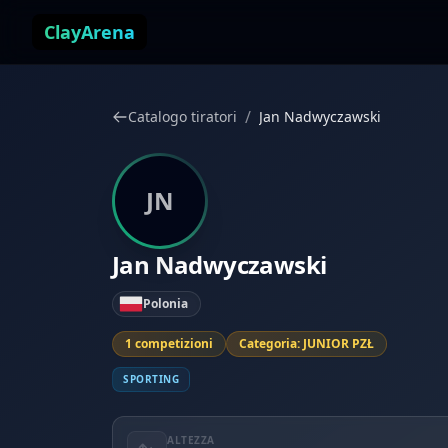
Vai al contenuto
ClayArena
/
Catalogo tiratori
Jan Nadwyczawski
JN
Jan Nadwyczawski
Polonia
1 competizioni
Categoria: JUNIOR PZŁ
SPORTING
ALTEZZA