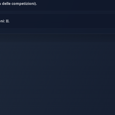
 delle competizioni).
i: II.