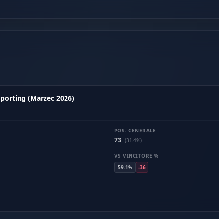
 Sporting (Marzec 2026)
POS. GENERALE
73
(31.4%)
VS VINCITORE %
59.1%
-36