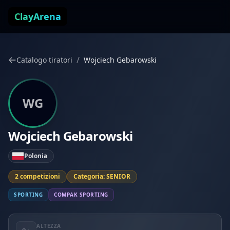
Vai al contenuto
ClayArena
/
Catalogo tiratori
Wojciech Gebarowski
WG
Wojciech Gebarowski
Polonia
2 competizioni
Categoria: SENIOR
SPORTING
COMPAK SPORTING
ALTEZZA