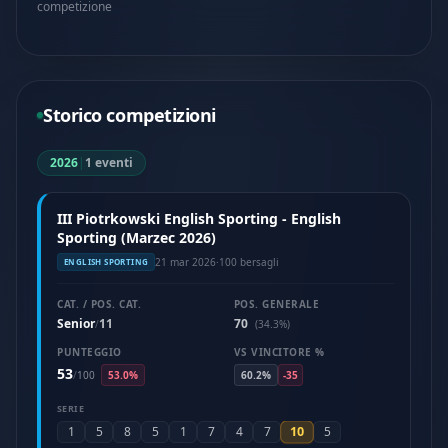
competizione
Storico competizioni
2026
|
1 eventi
III Piotrkowski English Sporting - English
Sporting (Marzec 2026)
21 mar 2026
·
100 bersagli
ENGLISH SPORTING
CAT. / POS. CAT.
POS. GENERALE
Senior
11
70
/
(34.3%)
PUNTEGGIO
VS VINCITORE %
53
/
100
53.0%
60.2%
-35
SERIE
10
1
5
8
5
1
7
4
7
5