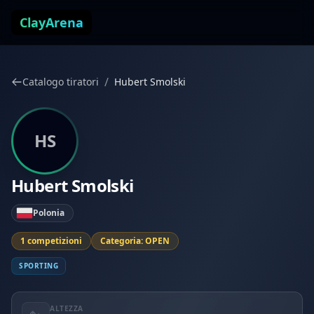
Vai al contenuto
ClayArena
/
Catalogo tiratori
Hubert Smolski
HS
Hubert Smolski
Polonia
1 competizioni
Categoria: OPEN
SPORTING
ALTEZZA