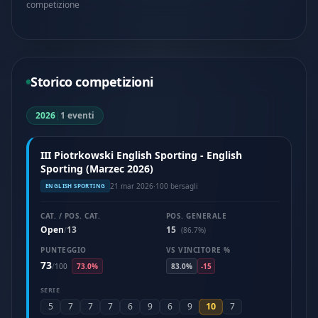
competizione
Storico competizioni
2026
|
1 eventi
III Piotrkowski English Sporting - English
Sporting (Marzec 2026)
21 mar 2026
·
100 bersagli
ENGLISH SPORTING
CAT. / POS. CAT.
POS. GENERALE
Open
13
15
/
(86.7%)
PUNTEGGIO
VS VINCITORE %
73
/
100
73.0%
83.0%
-15
SERIE
10
5
7
7
7
6
9
6
9
7