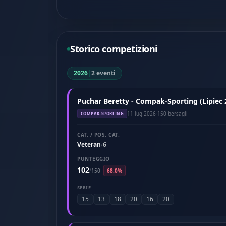
Storico competizioni
2026
|
2 eventi
Puchar Beretty - Compak-Sporting (Lipiec 
11 lug 2026
·
150 bersagli
COMPAK-SPORTING
CAT. / POS. CAT.
Veteran
6
/
PUNTEGGIO
102
/
150
68.0%
SERIE
15
13
18
20
16
20