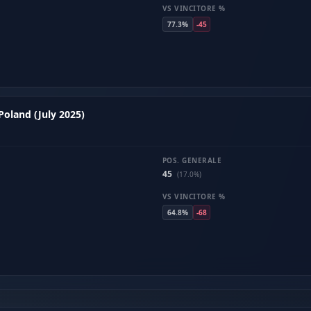
VS VINCITORE %
77.3%
-45
Poland (July 2025)
POS. GENERALE
45
(17.0%)
VS VINCITORE %
64.8%
-68