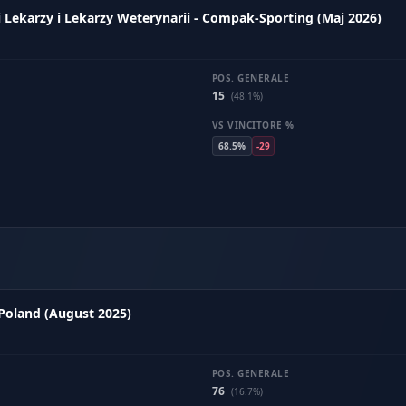
Lekarzy i Lekarzy Weterynarii - Compak-Sporting (Maj 2026)
POS. GENERALE
15
(48.1%)
VS VINCITORE %
68.5%
-29
 Poland (August 2025)
POS. GENERALE
76
(16.7%)