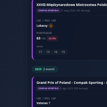
XXVII-Międzynarodowe Mistrzostwa Polski 
31 mag 2026
·
100 bersagli
COMPAK-SPORTING
CAT. / POS. CAT.
Lekarzy
/
3
PUNTEGGIO
63
/
100
63.0%
SERIE
17
15
16
15
2025
|
2 eventi
Grand Prix of Poland - Compak-Sporting -
9 ago 2025
·
200 bersagli
COMPAK-SPORTING
CAT. / POS. CAT.
Veteran
7
/