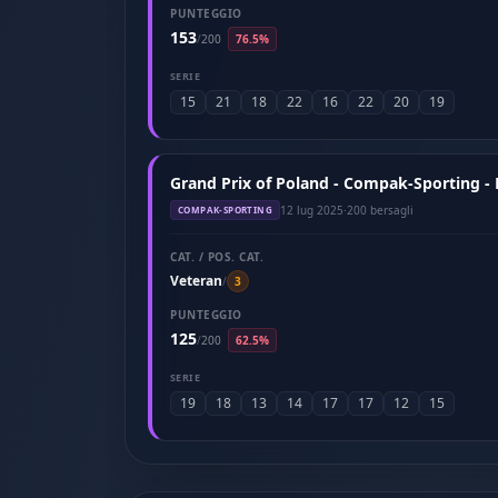
PUNTEGGIO
153
/
200
76.5%
SERIE
15
21
18
22
16
22
20
19
Grand Prix of Poland - Compak-Sporting - 
12 lug 2025
·
200 bersagli
COMPAK-SPORTING
CAT. / POS. CAT.
Veteran
/
3
PUNTEGGIO
125
/
200
62.5%
SERIE
19
18
13
14
17
17
12
15