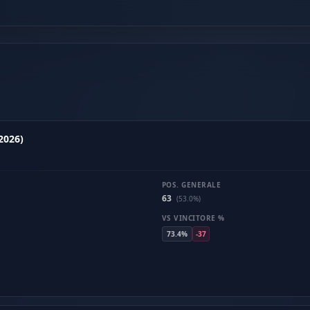
2026)
POS. GENERALE
63
(53.0%)
VS VINCITORE %
73.4%
-37