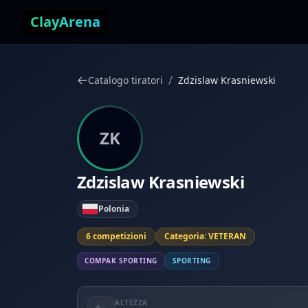
Vai al contenuto
ClayArena
/
Catalogo tiratori
Zdzislaw Krasniewski
ZK
Zdzislaw Krasniewski
Polonia
6 competizioni
Categoria: VETERAN
COMPAK SPORTING
SPORTING
ALTEZZA