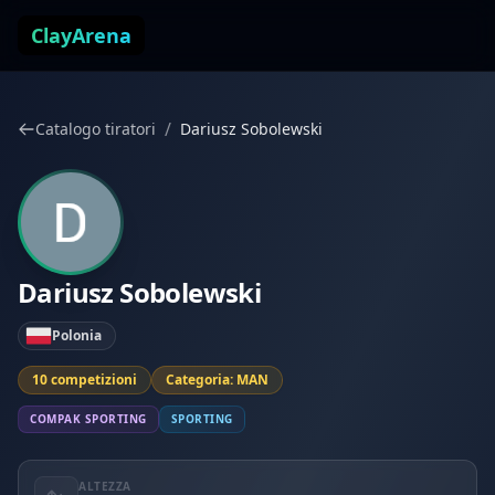
Vai al contenuto
ClayArena
/
Catalogo tiratori
Dariusz Sobolewski
Dariusz Sobolewski
Polonia
10 competizioni
Categoria: MAN
COMPAK SPORTING
SPORTING
ALTEZZA