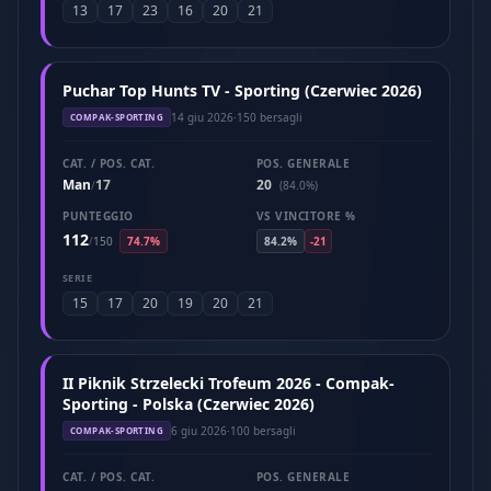
13
17
23
16
20
21
Puchar Top Hunts TV - Sporting (Czerwiec 2026)
14 giu 2026
·
150 bersagli
COMPAK-SPORTING
CAT. / POS. CAT.
POS. GENERALE
Man
17
20
/
(84.0%)
PUNTEGGIO
VS VINCITORE %
112
/
150
74.7%
84.2%
-21
SERIE
15
17
20
19
20
21
II Piknik Strzelecki Trofeum 2026 - Compak-
Sporting - Polska (Czerwiec 2026)
6 giu 2026
·
100 bersagli
COMPAK-SPORTING
CAT. / POS. CAT.
POS. GENERALE