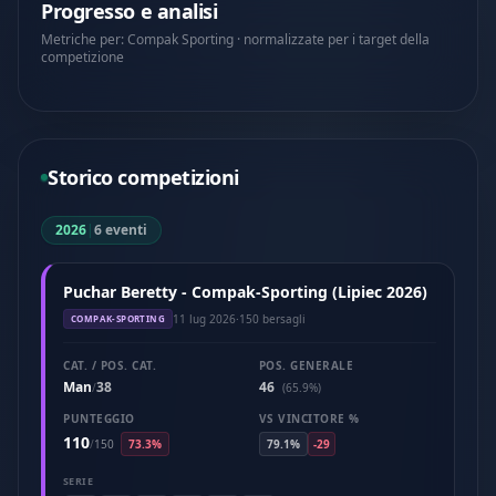
Progresso e analisi
Metriche per: Compak Sporting · normalizzate per i target della
competizione
Storico competizioni
2026
|
6 eventi
Puchar Beretty - Compak-Sporting (Lipiec 2026)
11 lug 2026
·
150 bersagli
COMPAK-SPORTING
CAT. / POS. CAT.
POS. GENERALE
Man
38
46
/
(65.9%)
PUNTEGGIO
VS VINCITORE %
110
/
150
73.3%
79.1%
-29
SERIE