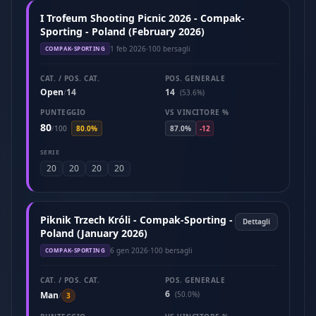
I Trofeum Shooting Picnic 2026 - Compak-
Sporting - Poland (February 2026)
1 feb 2026
·
100 bersagli
COMPAK-SPORTING
CAT. / POS. CAT.
POS. GENERALE
Open
14
14
/
(53.6%)
PUNTEGGIO
VS VINCITORE %
80
/
100
80.0%
87.0%
-12
SERIE
20
20
20
20
Piknik Trzech Króli - Compak-Sporting -
Dettagli
Poland (January 2026)
6 gen 2026
·
100 bersagli
COMPAK-SPORTING
CAT. / POS. CAT.
POS. GENERALE
6
Man
(50.0%)
/
3