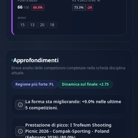
PUNTEGGIO
VS VINCITORE %
66
/
100
66.0%
73.3%
-24
SERIE
15
13
20
18
Approfondimenti
Breve analisi delle competizioni completate nella scheda disciplina
attuale.
Regione più forte: PL
Dinamica sul finale: +2.75
La forma sta migliorando: +9.0% nelle ultime
5 competizioni.
Prestazione di picco: I Trofeum Shooting
Picnic 2026 - Compak-Sporting - Poland
(February 2026) (80.0%).