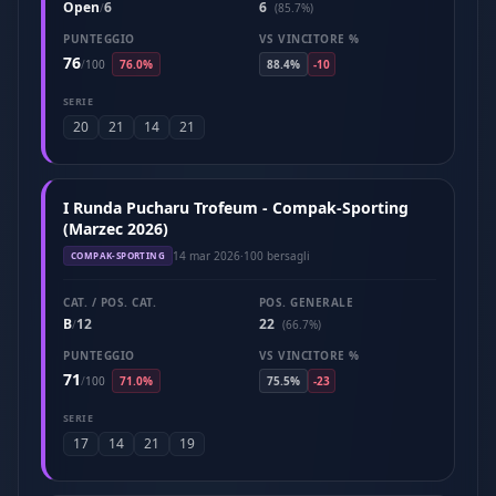
Open
6
6
/
(85.7%)
PUNTEGGIO
VS VINCITORE %
76
/
100
76.0%
88.4%
-10
SERIE
20
21
14
21
I Runda Pucharu Trofeum - Compak-Sporting
(Marzec 2026)
14 mar 2026
·
100 bersagli
COMPAK-SPORTING
CAT. / POS. CAT.
POS. GENERALE
B
12
22
/
(66.7%)
PUNTEGGIO
VS VINCITORE %
71
/
100
71.0%
75.5%
-23
SERIE
17
14
21
19