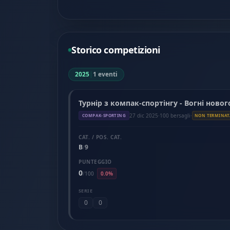
Storico competizioni
2025
|
1 eventi
Турнір з компак-спортінгу - Вогні новог
27 dic 2025
·
100 bersagli
·
COMPAK-SPORTING
NON TERMINAT
CAT. / POS. CAT.
B
9
/
PUNTEGGIO
0
/
100
0.0%
SERIE
0
0