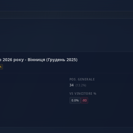
о 2026 року - Вінниця (Грудень 2025)
A
POS. GENERALE
34
(13.2%)
VS VINCITORE %
0.0%
-93