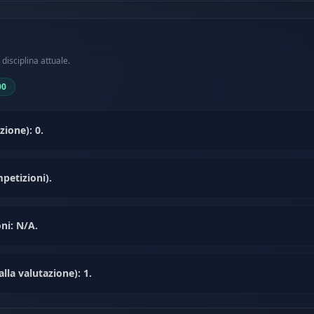
disciplina attuale.
00
ione): 0.
petizioni).
ni: N/A.
la valutazione): 1.