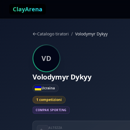
Vai al contenuto
ClayArena
/
Catalogo tiratori
Volodymyr Dykyy
VD
Volodymyr Dykyy
Ucraina
1 competizioni
COMPAK SPORTING
ALTEZZA