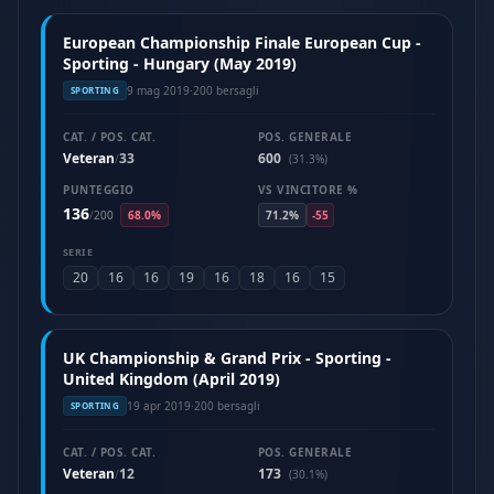
European Championship Finale European Cup -
Sporting - Hungary (May 2019)
9 mag 2019
·
200 bersagli
SPORTING
CAT. / POS. CAT.
POS. GENERALE
Veteran
33
600
/
(31.3%)
PUNTEGGIO
VS VINCITORE %
136
/
200
68.0%
71.2%
-55
SERIE
20
16
16
19
16
18
16
15
UK Championship & Grand Prix - Sporting -
United Kingdom (April 2019)
19 apr 2019
·
200 bersagli
SPORTING
CAT. / POS. CAT.
POS. GENERALE
Veteran
12
173
/
(30.1%)