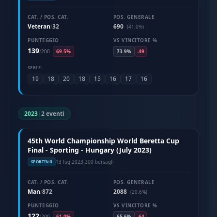
CAT. / POS. CAT.
POS. GENERALE
Veteran
32
690
/
(41.0%)
PUNTEGGIO
VS VINCITORE %
139
/
200
69.5%
73.9%
-49
SERIE
19
18
20
18
15
16
17
16
2023
|
2 eventi
45th World Championship World Beretta Cup
Final - Sporting - Hungary (July 2023)
13 lug 2023
·
200 bersagli
SPORTING
CAT. / POS. CAT.
POS. GENERALE
Man
872
2088
/
(20.6%)
PUNTEGGIO
VS VINCITORE %
122
/
200
61.0%
65.6%
-64