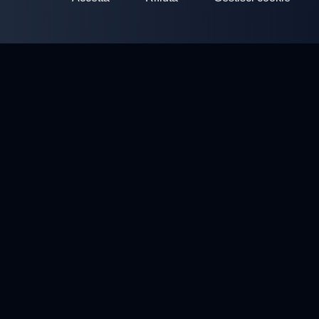
ClayArena
Piattaforma per condurre e partecipare a competizioni.
Sviluppa le tue competenze e compete con i migliori maestri.
Competizioni
Campi di Tiro
Profilo
Contatti
Privacy policy