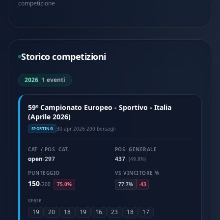
competizione
Storico competizioni
2026
|
1 eventi
59º Campionato Europeo - Sportivo - Italia
(Aprile 2026)
30 apr 2026
·
200 bersagli
SPORTING
CAT. / POS. CAT.
POS. GENERALE
open
297
437
/
(49.8%)
PUNTEGGIO
VS VINCITORE %
150
/
200
75.0%
77.7%
-43
SERIE
19
20
18
19
16
23
18
17