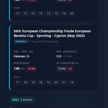
SERIE
17
15
14
19
13
10
14
20
56th European Championship Finale European
Beretta Cup - Sporting - Cyprus (May 2023)
11 mag 2023
·
200 bersagli
SPORTING
CAT. / POS. CAT.
POS. GENERALE
Veteran
29
520
/
(27.4%)
PUNTEGGIO
VS VINCITORE %
140
/
200
70.0%
72.9%
-52
SERIE
17
16
18
18
16
20
21
14
2022
|
2 eventi