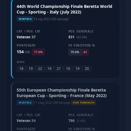
44th World Championship Finale Beretta World
Cup - Sporting - Italy (July 2022)
14 lug 2022
·
200 bersagli
SPORTING
CAT. / POS. CAT.
POS. GENERALE
Veteran
37
831
/
(42.6%)
PUNTEGGIO
VS VINCITORE %
154
/
200
77.0%
79.0%
-41
SERIE
18
19
22
19
21
16
19
20
55th European Championship Finale Beretta
European Cup - Sporting - France (May 2022)
11 mag 2022
·
200 bersagli
·
SPORTING
NON TERMINATA
CAT. / POS. CAT.
POS. GENERALE
Veteran
54
766
/
(3.4%)
PUNTEGGIO
VS VINCITORE %