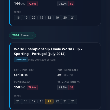
144
/
200
72.0%
74.2%
-50
SERIE
16
19
22
15
12
19
20
21
2014
|
2 eventi
World Championship Finale World Cup -
Sporting - Portugal (July 2014)
9 lug 2014
·
200 bersagli
SPORTING
CAT. / POS. CAT.
POS. GENERALE
Senior
45
391
/
(66.8%)
PUNTEGGIO
VS VINCITORE %
158
/
200
79.0%
82.7%
-33
SERIE
25
21
14
19
15
22
21
21