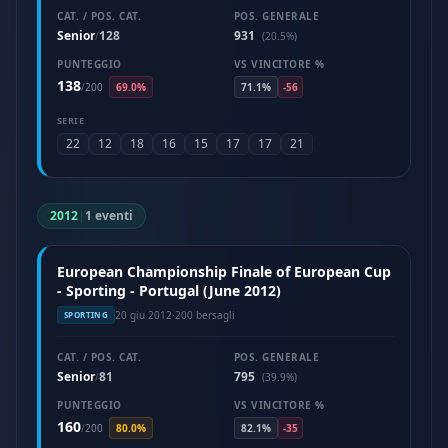
CAT. / POS. CAT.
POS. GENERALE
Senior
128
931
/
(20.5%)
PUNTEGGIO
VS VINCITORE %
138
/
200
69.0%
71.1%
-56
SERIE
22
12
18
16
15
17
17
21
2012
|
1 eventi
European Championship Finale of European Cup
- Sporting - Portugal (June 2012)
20 giu 2012
·
200 bersagli
SPORTING
CAT. / POS. CAT.
POS. GENERALE
Senior
81
795
/
(39.9%)
PUNTEGGIO
VS VINCITORE %
160
/
200
80.0%
82.1%
-35