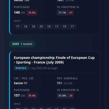
Senior
130
1481
/
(34.6%)
PUNTEGGIO
VS VINCITORE %
140
/
200
70.0%
71.1%
-57
SERIE
17
14
18
20
18
17
19
17
2009
|
1 eventi
European championship Finale of European Cup
- Sporting - France (July 2009)
11 lug 2009
·
200 bersagli
SPORTING
CAT. / POS. CAT.
POS. GENERALE
Senior
51
751
/
(55.3%)
PUNTEGGIO
VS VINCITORE %
157
/
200
78.5%
81.8%
-35
SERIE