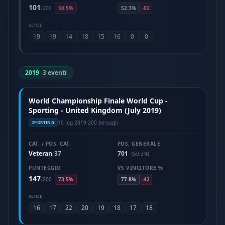
101
/
200
50.5%
52.3%
-92
SERIE
19
19
14
18
15
16
0
0
2019
|
3 eventi
World Championship Finale World Cup -
Sporting - United Kingdom (July 2019)
10 lug 2019
·
200 bersagli
SPORTING
CAT. / POS. CAT.
POS. GENERALE
Veteran
37
701
/
(50.3%)
PUNTEGGIO
VS VINCITORE %
147
/
200
73.5%
77.8%
-42
SERIE
16
17
22
20
19
18
17
18