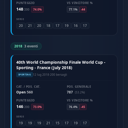
PUNTEGGIO
VS VINCITORE %
148
/
200
74.0%
77.1%
-44
SERIE
20
21
20
18
17
19
16
17
2018
|
3 eventi
40th World Championship Finale World Cup -
Sporting - France (July 2018)
12 lug 2018
·
200 bersagli
SPORTING
CAT. / POS. CAT.
POS. GENERALE
Open
560
787
/
(53.2%)
PUNTEGGIO
VS VINCITORE %
146
/
200
73.0%
76.4%
-45
SERIE
19
19
19
21
15
17
19
17