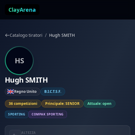
Vai al contenuto
ClayArena
/
Catalogo tiratori
Hugh SMITH
HS
Hugh SMITH
Regno Unito
B.I.C.T.S.F.
36 competizioni
Principale: SENIOR
Attuale: open
SPORTING
COMPAK SPORTING
ALTEZZA