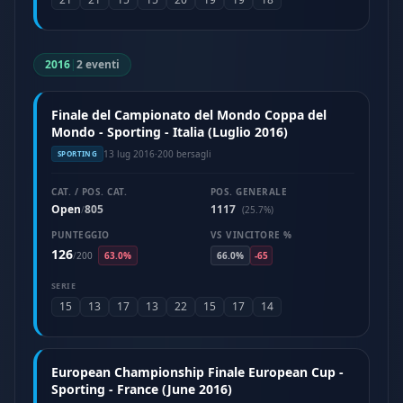
2016
|
2 eventi
Finale del Campionato del Mondo Coppa del
Mondo - Sporting - Italia (Luglio 2016)
13 lug 2016
·
200 bersagli
SPORTING
CAT. / POS. CAT.
POS. GENERALE
Open
805
1117
/
(25.7%)
PUNTEGGIO
VS VINCITORE %
126
/
200
63.0%
66.0%
-65
SERIE
15
13
17
13
22
15
17
14
European Championship Finale European Cup -
Sporting - France (June 2016)