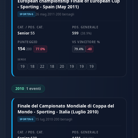
European championship Finale of European Cup
- Sporting - Spain (May 2011)
26 mag 2011
·
200 bersagli
SPORTING
CAT. / POS. CAT.
POS. GENERALE
Senior
55
599
/
(38.9%)
PUNTEGGIO
VS VINCITORE %
154
/
200
77.0%
79.4%
-40
SERIE
19
18
22
18
20
19
19
19
2010
|
1 eventi
Finale del Campionato Mondiale di Coppa del
Mondo - Sporting - Italia (Luglio 2010)
15 lug 2010
·
200 bersagli
SPORTING
CAT. / POS. CAT.
POS. GENERALE