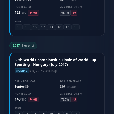
PUNTEGGIO
VS VINCITORE %
128
/
200
64.0%
68.1%
-60
SERIE
16
18
16
17
13
18
12
18
2017
|
1 eventi
39th World Championship Finale of World Cup -
Sporting - Hungary (July 2017)
5 lug 2017
·
200 bersagli
SPORTING
CAT. / POS. CAT.
POS. GENERALE
Senior
89
636
/
(54.2%)
PUNTEGGIO
VS VINCITORE %
148
/
200
74.0%
76.7%
-45
SERIE
21
21
15
15
20
19
19
18