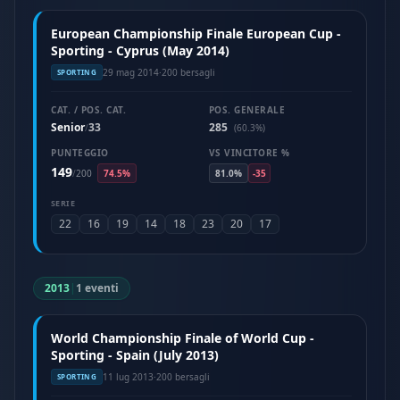
European Championship Finale European Cup -
Sporting - Cyprus (May 2014)
29 mag 2014
·
200 bersagli
SPORTING
CAT. / POS. CAT.
POS. GENERALE
Senior
33
285
/
(60.3%)
PUNTEGGIO
VS VINCITORE %
149
/
200
74.5%
81.0%
-35
SERIE
22
16
19
14
18
23
20
17
2013
|
1 eventi
World Championship Finale of World Cup -
Sporting - Spain (July 2013)
11 lug 2013
·
200 bersagli
SPORTING