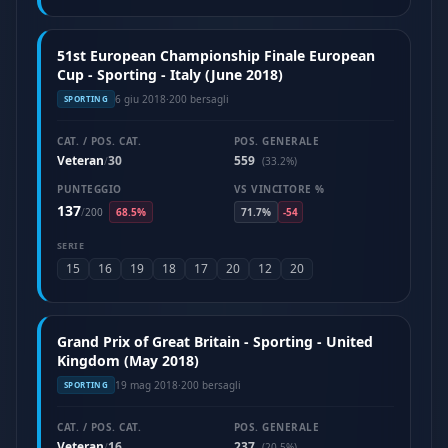
51st European Championship Finale European
Cup - Sporting - Italy (June 2018)
6 giu 2018
·
200 bersagli
SPORTING
CAT. / POS. CAT.
POS. GENERALE
Veteran
30
559
/
(33.2%)
PUNTEGGIO
VS VINCITORE %
137
/
200
68.5%
71.7%
-54
SERIE
15
16
19
18
17
20
12
20
Grand Prix of Great Britain - Sporting - United
Kingdom (May 2018)
19 mag 2018
·
200 bersagli
SPORTING
CAT. / POS. CAT.
POS. GENERALE
Veteran
16
237
/
(20.5%)