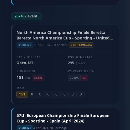
2024
|
2 eventi
North America Championship Finale Beretta
Beretta North America Cup - Sporting - United
States (June 2024)
21 giu 2024
·
200 bersagli
·
SPORTING
NON TERMINATA
CAT. / POS. CAT.
POS. GENERALE
Open
187
295
/
(37.6%)
PUNTEGGIO
VS VINCITORE %
151
/
200
75.5%
79.5%
-39
SERIE
151
0
0
0
0
0
0
0
57th European Championship Finale European
Cup - Sporting - Spain (April 2024)
4 apr 2024
·
200 bersagli
SPORTING