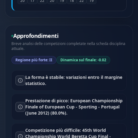
20
17
22
20
19
18
22
19
Approfondimenti
Breve analisi delle competizioni completate nella scheda disciplina
attuale.
Regione più forte: II
Dinamica sul finale: -0.02
La forma è stabile: variazioni entro il margine
statistico.
Prestazione di picco: European Championship
Finale of European Cup - Sporting - Portugal
(June 2012) (80.0%).
Competizione più difficile: 45th World
Championship World Beretta Cup Final -