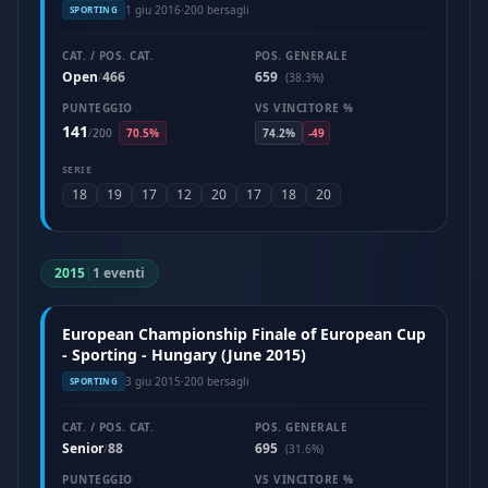
1 giu 2016
·
200 bersagli
SPORTING
CAT. / POS. CAT.
POS. GENERALE
Open
466
659
/
(38.3%)
PUNTEGGIO
VS VINCITORE %
141
/
200
70.5%
74.2%
-49
SERIE
18
19
17
12
20
17
18
20
2015
|
1 eventi
European Championship Finale of European Cup
- Sporting - Hungary (June 2015)
3 giu 2015
·
200 bersagli
SPORTING
CAT. / POS. CAT.
POS. GENERALE
Senior
88
695
/
(31.6%)
PUNTEGGIO
VS VINCITORE %