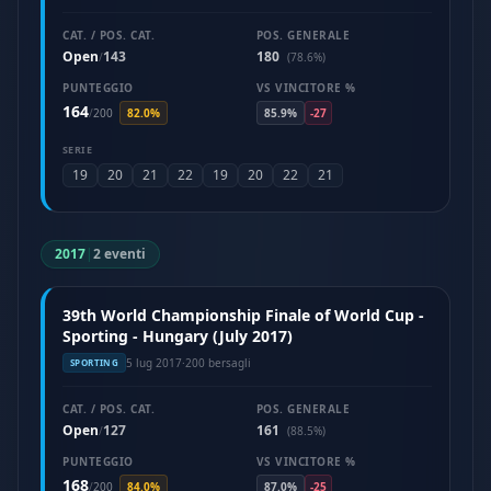
CAT. / POS. CAT.
POS. GENERALE
Open
143
180
/
(78.6%)
PUNTEGGIO
VS VINCITORE %
164
/
200
82.0%
85.9%
-27
SERIE
19
20
21
22
19
20
22
21
2017
|
2 eventi
39th World Championship Finale of World Cup -
Sporting - Hungary (July 2017)
5 lug 2017
·
200 bersagli
SPORTING
CAT. / POS. CAT.
POS. GENERALE
Open
127
161
/
(88.5%)
PUNTEGGIO
VS VINCITORE %
168
/
200
84.0%
87.0%
-25