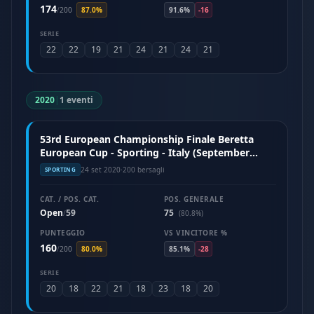
174
/
200
87.0%
91.6%
-16
SERIE
22
22
19
21
24
21
24
21
2020
|
1 eventi
53rd European Championship Finale Beretta
European Cup - Sporting - Italy (September
2020)
24 set 2020
·
200 bersagli
SPORTING
CAT. / POS. CAT.
POS. GENERALE
Open
59
75
/
(80.8%)
PUNTEGGIO
VS VINCITORE %
160
/
200
80.0%
85.1%
-28
SERIE
20
18
22
21
18
23
18
20