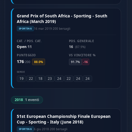
Grand Prix of South Africa - Sporting - South
Africa (March 2019)
16 mar 2019
·
200 bersagli
SPORTING
CAT. / POS. CAT.
POS. GENERALE
Open
11
16
/
(87.9%)
PUNTEGGIO
VS VINCITORE %
176
/
200
88.0%
91.7%
-16
SERIE
19
22
18
23
24
22
24
24
2018
|
1 eventi
51st European Championship Finale European
Cup - Sporting - Italy (June 2018)
6 giu 2018
·
200 bersagli
SPORTING