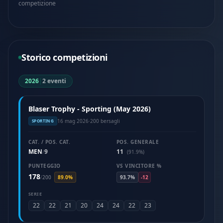
competizione
Storico competizioni
2026
|
2 eventi
Blaser Trophy - Sporting (May 2026)
16 mag 2026
·
200 bersagli
SPORTING
CAT. / POS. CAT.
POS. GENERALE
MEN
9
11
/
(91.9%)
PUNTEGGIO
VS VINCITORE %
178
/
200
89.0%
93.7%
-12
SERIE
22
22
21
20
24
24
22
23