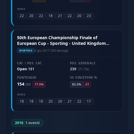
SERIE
22
20
22
18
21
22
20
23
50th European Championship Finale of
European Cup - Sporting - United Kingdom
(June 2017)
8 giu 2017
·
200 bersagli
SPORTING
CAT. / POS. CAT.
POS. GENERALE
Open
181
239
/
(71.7%)
PUNTEGGIO
VS VINCITORE %
154
/
200
77.0%
83.2%
-31
SERIE
18
18
18
20
20
21
22
17
2016
|
1 eventi