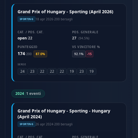
Grand Prix of Hungary - Sporting (April 2026)
18 apr 2026
·
200 bersagli
SPORTING
CAT. / POS. CAT.
POS. GENERALE
open
22
27
/
(94.5%)
PUNTEGGIO
VS VINCITORE %
174
/
200
87.0%
92.1%
-15
SERIE
24
23
22
22
22
19
23
19
2024
|
1 eventi
Grand Prix of Hungary - Sporting - Hungary
(April 2024)
26 apr 2024
·
200 bersagli
SPORTING
CAT. / POS. CAT.
POS. GENERALE