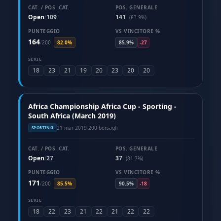
CAT. / POS. CAT.
POS. GENERALE
Open
109
141
/
(83.9%)
PUNTEGGIO
VS VINCITORE %
164
/
200
82.0%
85.9%
-27
SERIE
18
23
21
19
20
23
20
20
Africa Championship Africa Cup - Sporting -
South Africa (March 2019)
21 mar 2019
·
200 bersagli
SPORTING
CAT. / POS. CAT.
POS. GENERALE
Open
27
37
/
(81.7%)
PUNTEGGIO
VS VINCITORE %
171
/
200
85.5%
90.5%
-18
SERIE
18
22
23
21
22
21
22
22