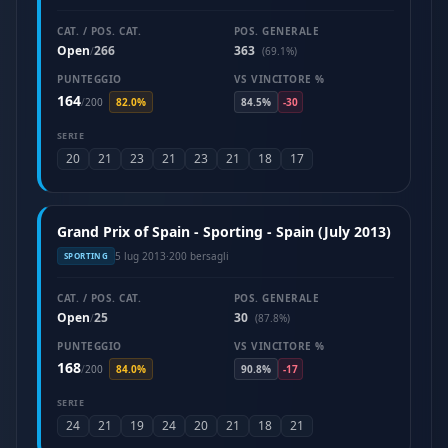
CAT. / POS. CAT.
POS. GENERALE
Open
266
363
/
(69.1%)
PUNTEGGIO
VS VINCITORE %
164
/
200
82.0%
84.5%
-30
SERIE
20
21
23
21
23
21
18
17
Grand Prix of Spain - Sporting - Spain (July 2013)
5 lug 2013
·
200 bersagli
SPORTING
CAT. / POS. CAT.
POS. GENERALE
Open
25
30
/
(87.8%)
PUNTEGGIO
VS VINCITORE %
168
/
200
84.0%
90.8%
-17
SERIE
24
21
19
24
20
21
18
21