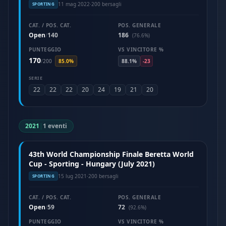
11 mag 2022
·
200 bersagli
SPORTING
CAT. / POS. CAT.
POS. GENERALE
Open
140
186
/
(76.6%)
PUNTEGGIO
VS VINCITORE %
170
/
200
85.0%
88.1%
-23
SERIE
22
22
22
20
24
19
21
20
2021
|
1 eventi
43th World Championship Finale Beretta World
Cup - Sporting - Hungary (July 2021)
15 lug 2021
·
200 bersagli
SPORTING
CAT. / POS. CAT.
POS. GENERALE
Open
59
72
/
(92.6%)
PUNTEGGIO
VS VINCITORE %