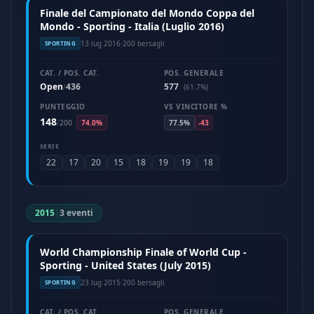
Finale del Campionato del Mondo Coppa del
Mondo - Sporting - Italia (Luglio 2016)
13 lug 2016
·
200 bersagli
SPORTING
CAT. / POS. CAT.
POS. GENERALE
Open
436
577
/
(61.7%)
PUNTEGGIO
VS VINCITORE %
148
/
200
74.0%
77.5%
-43
SERIE
22
17
20
15
18
19
19
18
2015
|
3 eventi
World Championship Finale of World Cup -
Sporting - United States (July 2015)
23 lug 2015
·
200 bersagli
SPORTING
CAT. / POS. CAT.
POS. GENERALE