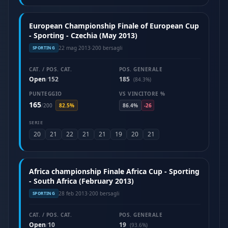
European Championship Finale of European Cup
- Sporting - Czechia (May 2013)
22 mag 2013
·
200 bersagli
SPORTING
CAT. / POS. CAT.
POS. GENERALE
Open
152
185
/
(84.3%)
PUNTEGGIO
VS VINCITORE %
165
/
200
82.5%
86.4%
-26
SERIE
20
21
22
21
21
19
20
21
Africa championship Finale Africa Cup - Sporting
- South Africa (February 2013)
28 feb 2013
·
200 bersagli
SPORTING
CAT. / POS. CAT.
POS. GENERALE
Open
10
19
/
(93.6%)