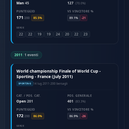
Man
45
127
/
(70.0%)
PUNTEGGIO
VS VINCITORE %
171
/
200
85.5%
89.1%
-21
SERIE
22
22
19
19
24
20
22
23
2011
|
1 eventi
World championship Finale of World Cup -
Sporting - France (July 2011)
14 lug 2011
·
200 bersagli
SPORTING
CAT. / POS. CAT.
POS. GENERALE
Open
201
401
/
(83.3%)
PUNTEGGIO
VS VINCITORE %
172
/
200
86.0%
86.9%
-26
SERIE