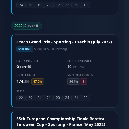
24
20
19
23
17
22
20
19
2022
|
2 eventi
Czech Grand Prix - Sporting - Czechia (July 2022)
22 lug 2022
·
200 bersagli
SPORTING
CAT. / POS. CAT.
POS. GENERALE
Open
10
10
/
(91.5%)
PUNTEGGIO
VS VINCITORE %
174
/
200
87.0%
94.1%
-11
SERIE
22
20
24
21
20
24
21
22
55th European Championship Finale Beretta
European Cup - Sporting - France (May 2022)