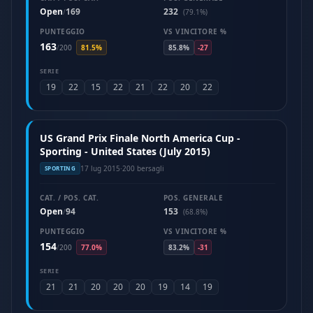
Open
169
232
/
(79.1%)
PUNTEGGIO
VS VINCITORE %
163
/
200
81.5%
85.8%
-27
SERIE
19
22
15
22
21
22
20
22
US Grand Prix Finale North America Cup -
Sporting - United States (July 2015)
17 lug 2015
·
200 bersagli
SPORTING
CAT. / POS. CAT.
POS. GENERALE
Open
94
153
/
(68.8%)
PUNTEGGIO
VS VINCITORE %
154
/
200
77.0%
83.2%
-31
SERIE
21
21
20
20
20
19
14
19