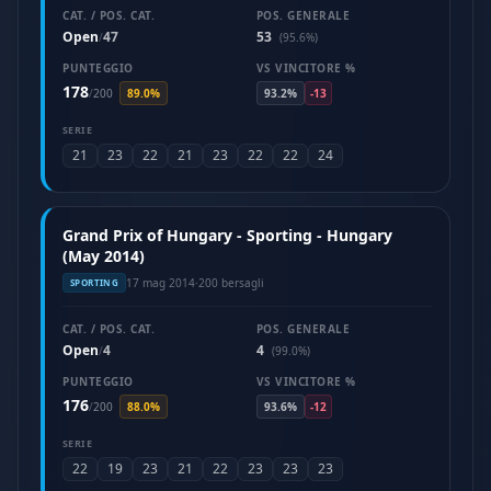
CAT. / POS. CAT.
POS. GENERALE
Open
47
53
/
(95.6%)
PUNTEGGIO
VS VINCITORE %
178
/
200
89.0%
93.2%
-13
SERIE
21
23
22
21
23
22
22
24
Grand Prix of Hungary - Sporting - Hungary
(May 2014)
17 mag 2014
·
200 bersagli
SPORTING
CAT. / POS. CAT.
POS. GENERALE
Open
4
4
/
(99.0%)
PUNTEGGIO
VS VINCITORE %
176
/
200
88.0%
93.6%
-12
SERIE
22
19
23
21
22
23
23
23