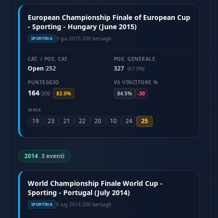
European Championship Finale of European Cup
- Sporting - Hungary (June 2015)
3 giu 2015
·
200 bersagli
SPORTING
CAT. / POS. CAT.
POS. GENERALE
Open
252
327
/
(67.9%)
PUNTEGGIO
VS VINCITORE %
164
/
200
82.0%
84.5%
-30
SERIE
25
19
23
21
22
20
10
24
2014
|
3 eventi
World Championship Finale World Cup -
Sporting - Portugal (July 2014)
9 lug 2014
·
200 bersagli
SPORTING