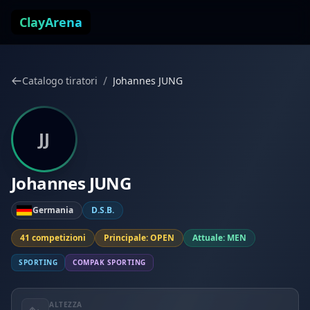
Vai al contenuto
ClayArena
/
Catalogo tiratori
Johannes JUNG
JJ
Johannes JUNG
Germania
D.S.B.
41 competizioni
Principale: OPEN
Attuale: MEN
SPORTING
COMPAK SPORTING
ALTEZZA