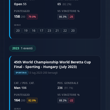
Open
55
65
/
(82.2%)
PUNTEGGIO
VS VINCITORE %
158
/
200
79.0%
86.3%
-25
SERIE
20
19
16
17
23
21
22
20
2023
|
1 eventi
45th World Championship World Beretta Cup
Final - Sporting - Hungary (July 2023)
13 lug 2023
·
200 bersagli
SPORTING
CAT. / POS. CAT.
POS. GENERALE
Man
106
236
/
(91.1%)
PUNTEGGIO
VS VINCITORE %
164
/
200
82.0%
88.2%
-22
SERIE