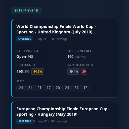
2019
|
4 eventi
World Championship Finale World Cup -
Sporting - United Kingdom (July 2019)
10 lug 2019
·
200 bersagli
SPORTING
CAT. / POS. CAT.
POS. GENERALE
Open
148
190
/
(86.6%)
PUNTEGGIO
VS VINCITORE %
169
/
200
84.5%
89.4%
-20
SERIE
24
21
21
17
20
24
24
18
European Championship Finale European Cup -
Sporting - Hungary (May 2019)
9 mag 2019
·
200 bersagli
SPORTING