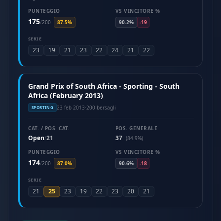
PUNTEGGIO
VS VINCITORE %
175
/
200
87.5%
90.2%
-19
SERIE
23
19
21
23
22
24
21
22
Grand Prix of South Africa - Sporting - South
Africa (February 2013)
23 feb 2013
·
200 bersagli
SPORTING
CAT. / POS. CAT.
POS. GENERALE
Open
21
37
/
(84.9%)
PUNTEGGIO
VS VINCITORE %
174
/
200
87.0%
90.6%
-18
SERIE
25
21
23
19
22
23
20
21