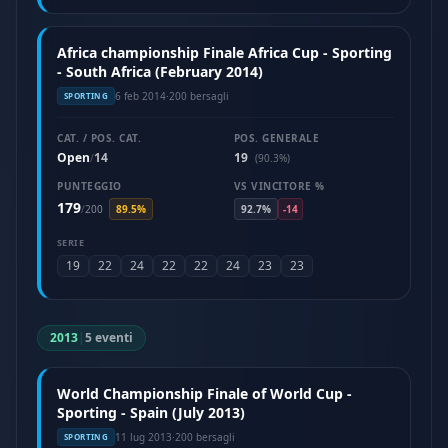
Africa championship Finale Africa Cup - Sporting
- South Africa (February 2014)
6 feb 2014
·
200 bersagli
SPORTING
CAT. / POS. CAT.
POS. GENERALE
Open
14
19
/
(90.3%)
PUNTEGGIO
VS VINCITORE %
179
/
200
89.5%
92.7%
-14
SERIE
19
22
24
22
22
24
23
23
2013
|
5 eventi
World Championship Finale of World Cup -
Sporting - Spain (July 2013)
11 lug 2013
·
200 bersagli
SPORTING