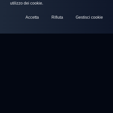
utilizzo dei cookie.
Accetta
Rifiuta
Gestisci cookie
ClayArena
Piattaforma per condurre e partecipare a competizioni.
Sviluppa le tue competenze e compete con i migliori maestri.
Competizioni
Campi di Tiro