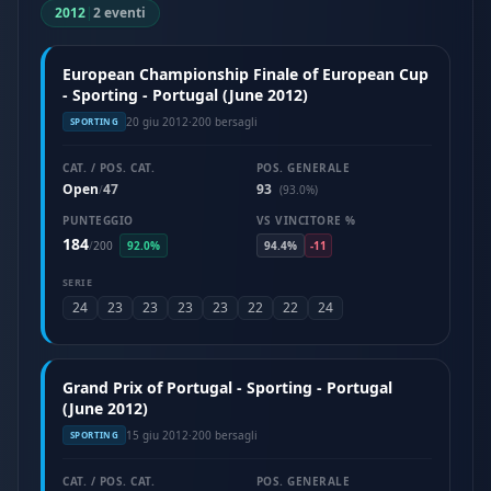
2012
|
2 eventi
European Championship Finale of European Cup
- Sporting - Portugal (June 2012)
20 giu 2012
·
200 bersagli
SPORTING
CAT. / POS. CAT.
POS. GENERALE
Open
47
93
/
(93.0%)
PUNTEGGIO
VS VINCITORE %
184
/
200
92.0%
94.4%
-11
SERIE
24
23
23
23
23
22
22
24
Grand Prix of Portugal - Sporting - Portugal
(June 2012)
15 giu 2012
·
200 bersagli
SPORTING
CAT. / POS. CAT.
POS. GENERALE