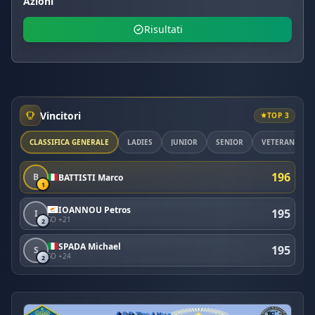
Azioni
Risultati
Vincitori
TOP 3
CLASSIFICA GENERALE
LADIES
JUNIOR
SENIOR
VETERAN
196
B
BATTISTI Marco
1
IOANNOU Petros
195
I
SO +21
2
SPADA Michael
195
S
SO +24
2