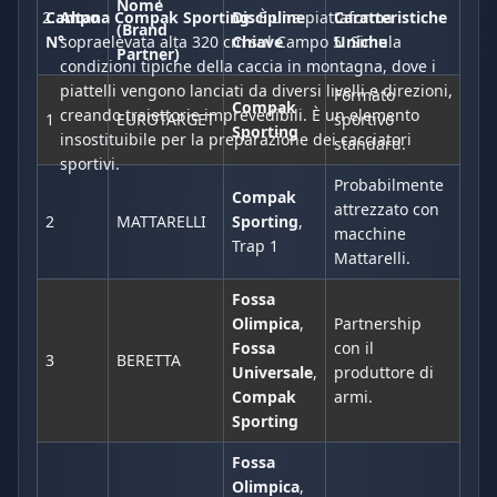
Nome
Campo
Discipline
Caratteristiche
Altana Compak Sporting:
È una piattaforma
(Brand
N°
Chiave
Uniche
sopraelevata alta 320 cm sul Campo 5. Simula
Partner)
condizioni tipiche della caccia in montagna, dove i
piattelli vengono lanciati da diversi livelli e direzioni,
Formato
Compak
creando traiettorie imprevedibili. È un elemento
1
EUROTARGET
sportivo
Sporting
insostituibile per la preparazione dei cacciatori
standard.
sportivi.
Probabilmente
Compak
attrezzato con
2
MATTARELLI
Sporting
,
macchine
Trap 1
Mattarelli.
Fossa
Olimpica
,
Partnership
Fossa
con il
3
BERETTA
Universale
,
produttore di
Compak
armi.
Sporting
Fossa
Olimpica
,