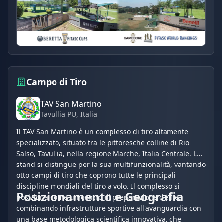
Campo di Tiro
TAV San Martino
Tavullia PU
, Italia
Il TAV San Martino è un complesso di tiro altamente
specializzato, situato tra le pittoresche colline di Rio
Salso, Tavullia, nella regione Marche, Italia Centrale. Lo
stand si distingue per la sua multifunzionalità, vantando
otto campi di tiro che coprono tutte le principali
discipline mondiali del tiro a volo. Il complesso si
Posizionamento e Geografia
posiziona come un centro di preparazione d'élite,
combinando infrastrutture sportive all'avanguardia con
una base metodologica scientifica innovativa, che