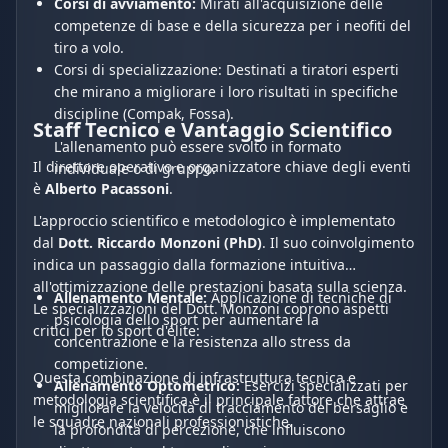
Corsi di avviamento:
Mirati all'acquisizione delle
competenze di base e della sicurezza per i neofiti del
tiro a volo.
Corsi di specializzazione: Destinati a tiratori esperti
che mirano a migliorare i loro risultati in specifiche
discipline (Compak, Fossa).
Staff Tecnico e Vantaggio Scientifico
L'allenamento può essere svolto in formato
Il direttore operativo e organizzatore chiave degli eventi
individuale o di gruppo.
è
Alberto Pacassoni
.
L'approccio scientifico e metodologico è implementato
dal
Dott. Riccardo Monzoni (PhD)
. Il suo coinvolgimento
indica un passaggio dalla formazione intuitiva
all'ottimizzazione delle prestazioni basata sulla scienza.
Allenamento Mentale:
Applicazione di tecniche di
Le specializzazioni del Dott. Monzoni coprono aspetti
psicologia dello sport per aumentare la
critici per lo sport d'élite:
concentrazione e la resistenza allo stress da
competizione.
Questa combinazione di infrastruttura tecnica e
Allenamento Optometrico:
Esercizi specializzati per
metodologia scientifica è il principale fattore che attrae
migliorare la velocità di tracciamento del bersaglio e
le squadre nazionali professionistiche.
la profondità di percezione, che influiscono