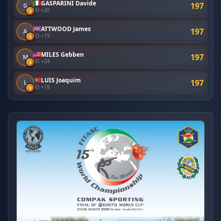
GASPARINI Davide
197
G
SO +20
3
ATTWOOD James
197
A
SO +19
3
MILES Gebben
197
M
SO +24
3
LUIS Joaquim
197
L
SO +18
3