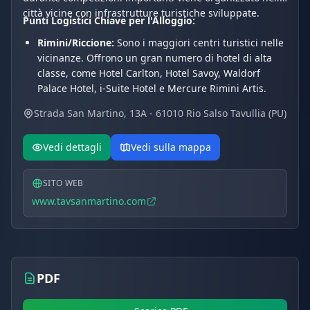
città vicine con infrastrutture turistiche sviluppate.
Punti Logistici Chiave per l'Alloggio:
Rimini/Riccione:
Sono i maggiori centri turistici nelle
vicinanze. Offrono un gran numero di hotel di alta
classe, come Hotel Carlton, Hotel Savoy, Waldorf
Palace Hotel, i-Suite Hotel e Mercure Rimini Artis.
Queste città forniscono flessibilità di alloggio (hotel,
Strada San Martino, 13A - 61010 Rio Salso Tavullia (PU)
appartamenti, ville) e vicinanza all'Aeroporto Federico
Fellini (Rimini).
Vedi dettagli
Vedi sulla mappa
Tavullia/Pesaro:
Le opzioni più locali includono B&B,
agriturismi e hotel più piccoli, ideali per chi cerca un
alloggio tranquillo.
SITO WEB
www.tavsanmartino.com
PDF