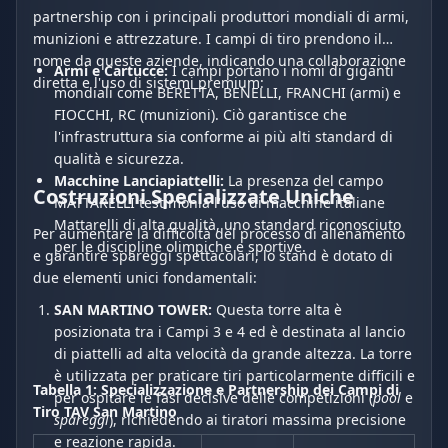
partnership con i principali produttori mondiali di armi,
munizioni e attrezzature. I campi di tiro prendono il
nome da queste aziende, indicando una collaborazione
Armi e Cartucce:
I campi portano i nomi di giganti
diretta e l'uso di sistemi premium:
mondiali come BERETTA, BENELLI, FRANCHI (armi) e
FIOCCHI, RC (munizioni). Ciò garantisce che
l'infrastruttura sia conforme ai più alti standard di
qualità e sicurezza.
Macchine Lanciapiattelli:
La presenza del campo
Costruzioni Specializzate Uniche
MATTARELLI testimonia l'uso di macchine italiane
Mattarelli di alta qualità, uno standard riconosciuto
Per aumentare la difficoltà del processo di allenamento
per le discipline olimpiche e sportive.
e garantire spareggi spettacolari, lo stand è dotato di
due elementi unici fondamentali:
SAN MARTINO TOWER:
Questa torre alta è
posizionata tra i Campi 3 e 4 ed è destinata al lancio
di piattelli ad alta velocità da grande altezza. La torre
è utilizzata per praticare tiri particolarmente difficili e
Tabella 1: Specializzazione e Partnership dei Campi di
per ospitare le fasi decisive delle competizioni (
pool
e
Tiro TAV San Martino
spareggi
), richiedendo ai tiratori massima precisione
e reazione rapida.