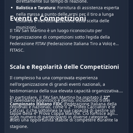
direttamente sul tempo di reazione.
Balistica e Taratura:
Fornitura di assistenza esperta
nella messa a punto delle armi per il tiro a lunga
Eventi e Competizioni
distanza e nell'ottimizzazione della scelta delle
munizioni.
Il TAV San Martino è un luogo riconosciuto per
l'organizzazione di competizioni sotto l'egida della
Federazione FITAV (Federazione Italiana Tiro a Volo) e
FITASC.
Scala e Regolarità delle Competizioni
Il complesso ha una comprovata esperienza
nell'organizzazione di grandi eventi nazionali, a
testimonianza della sua elevata capacità organizzativa.
In particolare, il TAV San Martino ha ospitato il
22°
Il calendario agonistico è denso, includendo trofei
Campionato Italiano FIDC
(Federazione Italiana della
regionali e nazionali, come il 2° Trofeo Cacciatori e le
Caccia), il che sottolinea la sua capacità di gestire un
tappe della 4° Prova Coppa Marche. Ciò fornisce agli
gran numero di partecipanti in diverse categorie.
atleti una opportunità stabile di competere durante la
stagione.