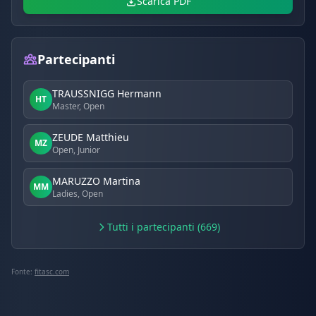
Scarica PDF
Partecipanti
TRAUSSNIGG Hermann
HT
Master, Open
ZEUDE Matthieu
MZ
Open, Junior
MARUZZO Martina
MM
Ladies, Open
Tutti i partecipanti (669)
Fonte:
fitasc.com