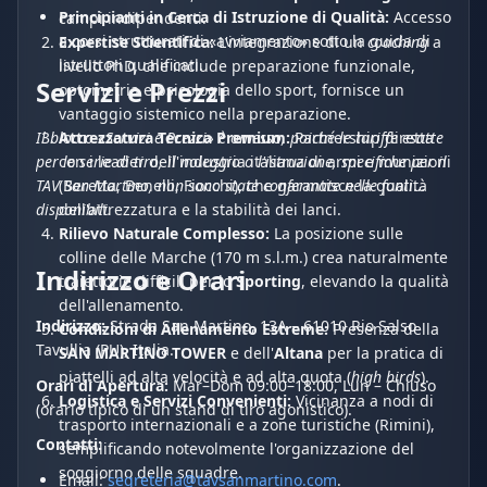
Principianti in Cerca di Istruzione di Qualità:
Accesso
campi indipendenti.
a corsi strutturati di «avviamento» sotto la guida di
Expertise Scientifica:
L'integrazione di un
coaching
a
istruttori qualificati.
livello PhD, che include preparazione funzionale,
Servizi e Prezzi
optometria e psicologia dello sport, fornisce un
vantaggio sistemico nella preparazione.
Attrezzatura Tecnica Premium:
Partnership diretta
Il blocco «Servizi e Prezzi» è omesso, poiché le tariffe esatte
con i leader dell'industria italiana di armi e munizioni
per le serie di tiro, il noleggio o l'istruzione, specifiche per il
(Beretta, Benelli, Fiocchi), che garantisce la qualità
TAV San Martino, non sono state confermate nelle fonti
dell'attrezzatura e la stabilità dei lanci.
disponibili.
Rilievo Naturale Complesso:
La posizione sulle
colline delle Marche (170 m s.l.m.) crea naturalmente
Indirizzo e Orari
traiettorie difficili per lo
Sporting
, elevando la qualità
dell'allenamento.
Indirizzo:
Strada San Martino, 13A – 61010 Rio Salso
Condizioni di Allenamento Estreme:
Presenza della
Tavullia (PU), Italia.
SAN MARTINO TOWER
e dell'
Altana
per la pratica di
piattelli ad alta velocità e ad alta quota (
high birds
).
Orari di Apertura:
Mar–Dom 09:00–18:00, Lun – Chiuso
Logistica e Servizi Convenienti:
Vicinanza a nodi di
(orario tipico di un stand di tiro agonistico).
trasporto internazionali e a zone turistiche (Rimini),
Contatti:
semplificando notevolmente l'organizzazione del
soggiorno delle squadre.
Email:
segreteria@tavsanmartino.com
.