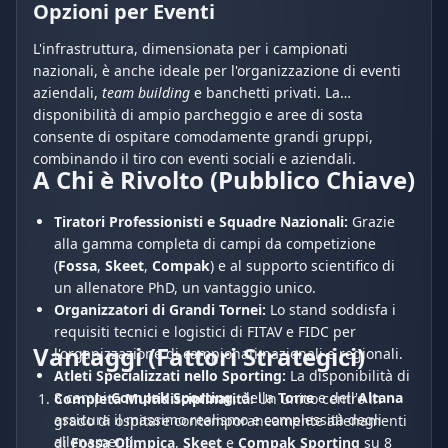
Opzioni per Eventi
L'infrastruttura, dimensionata per i campionati
nazionali, è anche ideale per l'organizzazione di eventi
aziendali,
team building
e banchetti privati. La
disponibilità di ampio parcheggio e aree di sosta
consente di ospitare comodamente grandi gruppi,
combinando il tiro con eventi sociali e aziendali.
A Chi è Rivolto (Pubblico Chiave)
Tiratori Professionisti e Squadre Nazionali:
Grazie
alla gamma completa di campi da competizione
(
Fossa
,
Skeet
,
Compak
) e al supporto scientifico di
un allenatore PhD, un vantaggio unico.
Organizzatori di Grandi Tornei:
Lo stand soddisfa i
requisiti tecnici e logistici di FITAV e FIDC per
Vantaggi (Fattori Strategici)
l'organizzazione di campionati nazionali e regionali.
Atleti Specializzati nello Sporting:
La disponibilità di
8 campi
Compak Sporting
, della
Torre
e dell'
Altana
Completa Multidisciplinarità:
Un unico centro in
assicura il massimo realismo e complessità degli
grado di ospitare contemporaneamente allenamenti
allenamenti.
di
Fossa Olimpica
,
Skeet
e
Compak Sporting
su 8