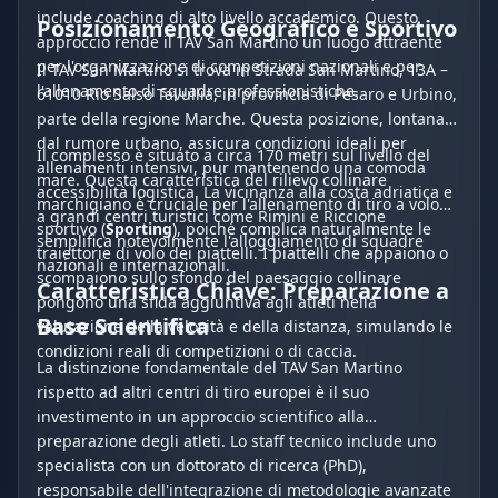
include coaching di alto livello accademico. Questo
Posizionamento Geografico e Sportivo
approccio rende il TAV San Martino un luogo attraente
per l'organizzazione di competizioni nazionali e per
Il TAV San Martino si trova in Strada San Martino, 13A –
l'allenamento di squadre professionistiche.
61010 Rio Salso Tavullia, in provincia di Pesaro e Urbino,
parte della regione Marche. Questa posizione, lontana
dal rumore urbano, assicura condizioni ideali per
Il complesso è situato a circa 170 metri sul livello del
allenamenti intensivi, pur mantenendo una comoda
mare. Questa caratteristica del rilievo collinare
accessibilità logistica. La vicinanza alla costa adriatica e
marchigiano è cruciale per l'allenamento di tiro a volo
a grandi centri turistici come Rimini e Riccione
sportivo (
Sporting
), poiché complica naturalmente le
semplifica notevolmente l'alloggiamento di squadre
traiettorie di volo dei piattelli. I piattelli che appaiono o
nazionali e internazionali.
scompaiono sullo sfondo del paesaggio collinare
Caratteristica Chiave: Preparazione a
pongono una sfida aggiuntiva agli atleti nella
Base Scientifica
valutazione della velocità e della distanza, simulando le
condizioni reali di competizioni o di caccia.
La distinzione fondamentale del TAV San Martino
rispetto ad altri centri di tiro europei è il suo
investimento in un approccio scientifico alla
preparazione degli atleti. Lo staff tecnico include uno
specialista con un dottorato di ricerca (PhD),
responsabile dell'integrazione di metodologie avanzate