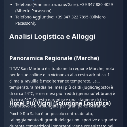
Telefono (Amministrazione/Gare): +39 347 880 4029
(Alberto Pacassoni).
Telefono Aggiuntivo: +39 347 322 7895 (Oliviero
Pacassoni).
Analisi Logistica e Alloggi
Panoramica Regionale (Marche)
Il TAV San Martino è situato nella regione Marche, nota
per le sue colline e la vicinanza alla costa adriatica. Il
clima a Tavullia è mediterraneo temperato. La
temperatura media nei mesi più caldi (luglio/agosto) è
di circa 24°C, e nei mesi più freddi (gennaio/febbraio) è
di circa 9°C. Questo garantisce una stagione di tiro
Hotel Più Vicini (Soluzione Logistica)
confortevole e prolungata per gran parte dell'anno.
Poiché Rio Salso è un piccolo centro abitato,
l'alloggiamento di grandi delegazioni sportive o squadre
durante competizioni importanti viene organizzato nelle