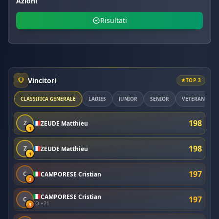
Azioni
Risultati
Vincitori
TOP 3
CLASSIFICA GENERALE
LADIES
JUNIOR
SENIOR
VETERAN
198
Z
ZEUDE Matthieu
1
198
Z
ZEUDE Matthieu
1
197
C
CAMPORESE Cristian
3
CAMPORESE Cristian
197
C
SO +21
3