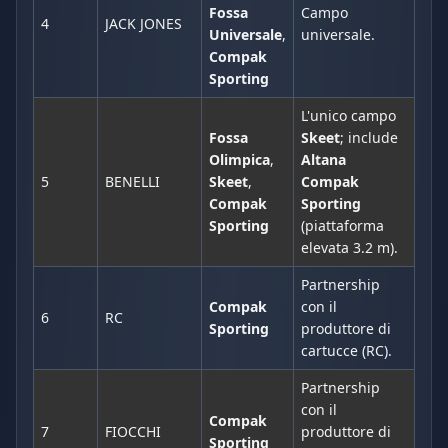
Fossa
Campo
4
JACK JONES
Universale
,
universale.
Compak
Sporting
L'unico campo
Fossa
Skeet
; include
Olimpica
,
Altana
5
BENELLI
Skeet
,
Compak
Compak
Sporting
Sporting
(piattaforma
elevata 3.2 m).
Partnership
Compak
con il
6
RC
Sporting
produttore di
cartucce (RC).
Partnership
con il
Compak
7
FIOCCHI
produttore di
Sporting