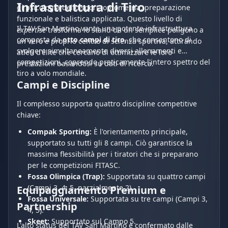
Infrastruttura di Tiro
di psicologia dello sport, optometria, preparazione
funzionale e balistica applicata. Questo livello di
Il TAV San Martino vanta una potente infrastruttura
expertise
trasforma lo stand da un semplice poligono a
composta da
otto campi di tiro
, che consentono di
un vero e proprio centro di scienza sportiva, attirando
svolgere simultaneamente diversi allenamenti e
atleti d'élite che cercano di ottimizzare le loro
competizioni, coprendo praticamente l'intero spettro del
prestazioni basandosi su dati di ricerca.
tiro a volo mondiale.
Campi e Discipline
Il complesso supporta quattro discipline competitive
chiave:
Compak Sporting:
È l'orientamento principale,
supportato su tutti gli 8 campi. Ciò garantisce la
massima flessibilità per i tiratori che si preparano
per le competizioni FITASC.
Fossa Olimpica (Trap):
Supportata su quattro campi
(Campi 3, 4, 5, parzialmente 2).
Equipaggiamento Premium e
Fossa Universale:
Supportata su tre campi (Campi 3,
Partnership
4, 5).
Skeet:
Supportato sul Campo 5.
L'alto status del TAV San Martino è confermato dalle