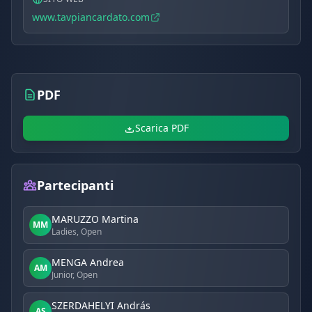
www.tavpiancardato.com
PDF
Scarica PDF
Partecipanti
MARUZZO Martina
MM
Ladies, Open
MENGA Andrea
AM
Junior, Open
SZERDAHELYI András
AS