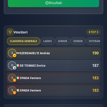
Risultati
Vincitori
TOP 3
CLASSIFICA GENERALE
LADIES
JUNIOR
SENIOR
VETERAN
190
S
SZERDAHELYI András
1
187
D
DE TOMASI Enrico
2
183
S
SPADA Veniero
3
183
S
SPADA Veniero
3