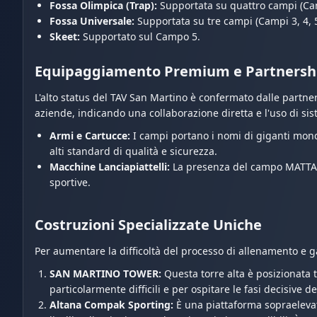
Fossa Olimpica (Trap):
Supportata su quattro campi (Camp
Fossa Universale:
Supportata su tre campi (Campi 3, 4, 5
Skeet:
Supportato sul Campo 5.
Equipaggiamento Premium e Partnersh
L'alto status del TAV San Martino è confermato dalle partne
aziende, indicando una collaborazione diretta e l'uso di s
Armi e Cartucce:
I campi portano i nomi di giganti mond
alti standard di qualità e sicurezza.
Macchine Lanciapiattelli:
La presenza del campo MATTAREL
sportive.
Costruzioni Specializzate Uniche
Per aumentare la difficoltà del processo di allenamento e g
SAN MARTINO TOWER:
Questa torre alta è posizionata tr
particolarmente difficili e per ospitare le fasi decisive d
Altana Compak Sporting:
È una piattaforma sopraelevata