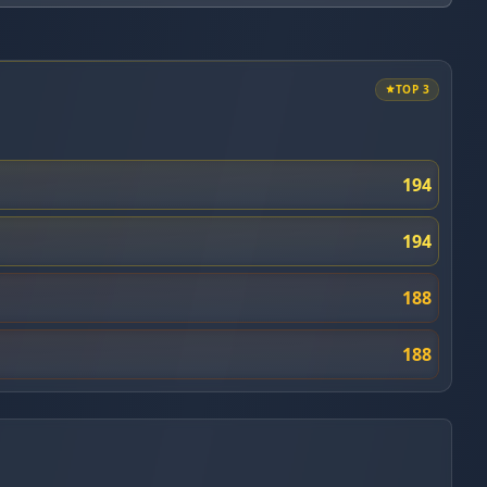
TOP 3
194
194
188
188