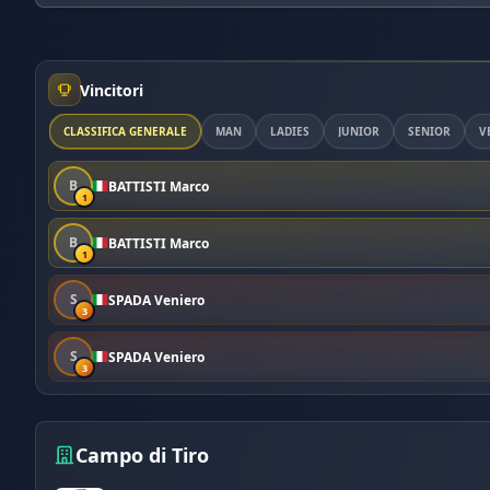
Vincitori
CLASSIFICA GENERALE
MAN
LADIES
JUNIOR
SENIOR
V
B
BATTISTI Marco
1
B
BATTISTI Marco
1
S
SPADA Veniero
3
S
SPADA Veniero
3
Campo di Tiro