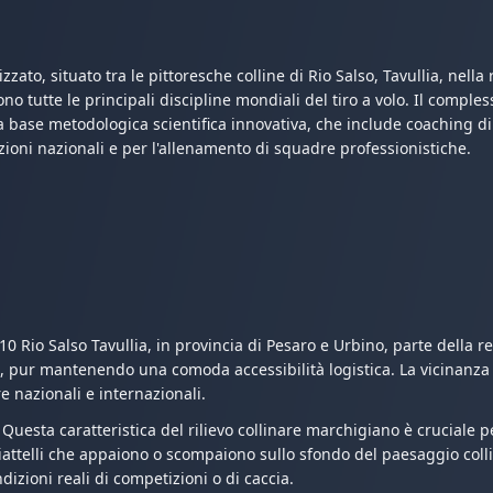
zato, situato tra le pittoresche colline di Rio Salso, Tavullia, nella
o tutte le principali discipline mondiali del tiro a volo. Il comple
 base metodologica scientifica innovativa, che include coaching di 
ioni nazionali e per l'allenamento di squadre professionistiche.
010 Rio Salso Tavullia, in provincia di Pesaro e Urbino, parte dell
, pur mantenendo una comoda accessibilità logistica. La vicinanza al
 nazionali e internazionali.
 Questa caratteristica del rilievo collinare marchigiano è cruciale pe
I piattelli che appaiono o scompaiono sullo sfondo del paesaggio coll
dizioni reali di competizioni o di caccia.