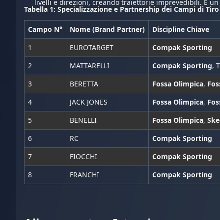
livelli e direzioni, creando traiettorie imprevedibili. È u
Tabella 1: Specializzazione e Partnership dei Campi di Tir
Campo N°
Nome (Brand Partner)
Discipline Chiave
1
EUROTARGET
Compak Sporting
2
MATTARELLI
Compak Sporting
, 
3
BERETTA
Fossa Olimpica
,
Fos
4
JACK JONES
Fossa Olimpica
,
Fos
5
BENELLI
Fossa Olimpica
,
Ske
6
RC
Compak Sporting
7
FIOCCHI
Compak Sporting
8
FRANCHI
Compak Sporting