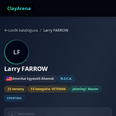
Ugrás a tartalomhoz
ClayArena
/
Lövők katalógusa
Larry FARROW
LF
Larry FARROW
Amerikai Egyesült Államok
N.S.C.A.
23 verseny
Fő kategória: VETERAN
Jelenlegi: Master
SPORTING
MAGASSÁG