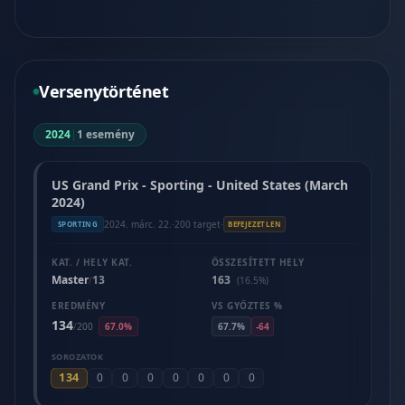
Versenytörténet
2024
|
1 esemény
US Grand Prix - Sporting - United States (March
2024)
2024. márc. 22.
·
200 target
·
SPORTING
BEFEJEZETLEN
KAT. / HELY KAT.
ÖSSZESÍTETT HELY
Master
13
163
/
(16.5%)
EREDMÉNY
VS GYŐZTES %
134
/
200
67.0%
67.7%
-64
SOROZATOK
134
0
0
0
0
0
0
0