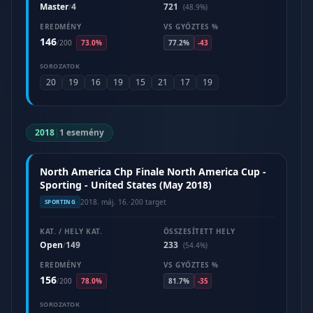
Master
4
721
/
(48.9%)
EREDMÉNY
VS GYŐZTES %
146
/
200
73.0%
77.2%
-43
SOROZATOK
20
19
16
19
15
21
17
19
2018
|
1 esemény
North America Chp Finale North America Cup -
Sporting - United States (May 2018)
2018. máj. 16.
·
200 target
SPORTING
KAT. / HELY KAT.
ÖSSZESÍTETT HELY
Open
149
233
/
(54.4%)
EREDMÉNY
VS GYŐZTES %
156
/
200
78.0%
81.7%
-35
SOROZATOK