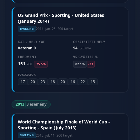
US Grand Prix - Sporting - United States
(January 2014)
2014. jan. 23.
·
200 target
SPORTING
KAT. / HELY KAT.
ÖSSZESÍTETT HELY
Veteran
9
94
/
(75.8%)
EREDMÉNY
VS GYŐZTES %
151
/
200
75.5%
82.1%
-33
SOROZATOK
17
20
23
18
20
16
22
15
2013
|
3 esemény
World Championship Finale of World Cup -
Sporting - Spain (July 2013)
2013. júl. 11.
·
200 target
SPORTING