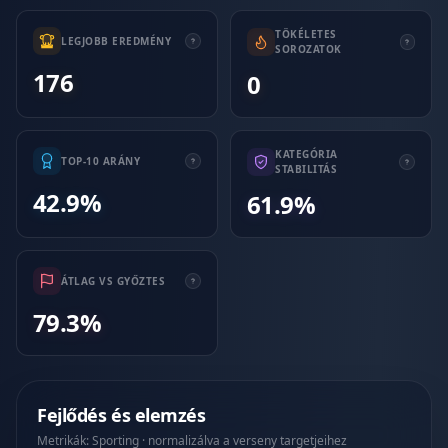
TÖKÉLETES
LEGJOBB EREDMÉNY
SOROZATOK
176
0
KATEGÓRIA
TOP-10 ARÁNY
STABILITÁS
42.9%
61.9%
ÁTLAG VS GYŐZTES
79.3%
Fejlődés és elemzés
Metrikák: Sporting · normalizálva a verseny targetjeihez