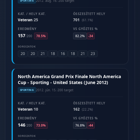
2012. aug. 16.
·
200 target
SPORTING
KAT. / HELY KAT.
ÖSSZESÍTETT HELY
Veteran
25
701
/
(61.1%)
EREDMÉNY
VS GYŐZTES %
157
/
200
78.5%
82.2%
-34
SOROZATOK
20
20
21
18
16
18
21
23
North America Grand Prix Finale North America
Cup - Sporting - United States (June 2012)
2012. jún. 15.
·
200 target
SPORTING
KAT. / HELY KAT.
ÖSSZESÍTETT HELY
Veteran
10
162
/
(22.2%)
EREDMÉNY
VS GYŐZTES %
146
/
200
73.0%
76.8%
-44
SOROZATOK