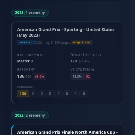
2023
|
1 esemény
American Grand Prix - Sporting - United States
(May 2023)
2023. máj. 5.
·
200 target
·
SPORTING
BEFEJEZETLEN
KAT. / HELY KAT.
ÖSSZESÍTETT HELY
Master
9
170
/
(21.4%)
EREDMÉNY
VS GYŐZTES %
136
/
200
68.0%
72.3%
-52
SOROZATOK
136
0
0
0
0
0
0
0
2022
|
2 esemény
American Grand Prix Finale North America Cup -