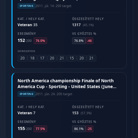
2011. júl. 14.
·
200 target
SPORTING
KAT. / HELY KAT.
ÖSSZESÍTETT HELY
Veteran
35
1317
/
(45.1%)
EREDMÉNY
VS GYŐZTES %
152
/
200
76.0%
76.8%
-46
SOROZATOK
20
18
17
20
21
15
20
21
North America championship Finale of North
America Cup - Sporting - United States (June
2011)
2011. jún. 24.
·
200 target
SPORTING
KAT. / HELY KAT.
ÖSSZESÍTETT HELY
Veteran
7
153
/
(57.3%)
EREDMÉNY
VS GYŐZTES %
155
/
200
77.5%
86.1%
-25