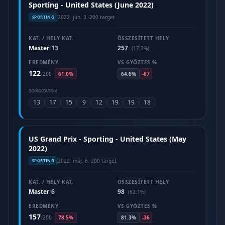
Sporting - United States (June 2022)
2022. jún. 3.
·
200 target
SPORTING
KAT. / HELY KAT.
ÖSSZESÍTETT HELY
Master
13
257
/
(17.2%)
EREDMÉNY
VS GYŐZTES %
122
/
200
61.0%
64.6%
-67
SOROZATOK
13
17
15
9
12
19
19
18
US Grand Prix - Sporting - United States (May
2022)
2022. máj. 6.
·
200 target
SPORTING
KAT. / HELY KAT.
ÖSSZESÍTETT HELY
Master
6
98
/
(62.1%)
EREDMÉNY
VS GYŐZTES %
157
/
200
78.5%
81.3%
-36