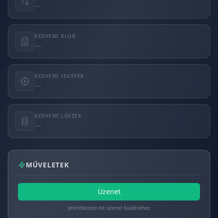
—
KEDVENC KLUB
—
KEDVENC FEGYVER
—
KEDVENC LŐSZER
—
MŰVELETEK
Üzenet
Jelentkezzen be üzenet küldéséhez