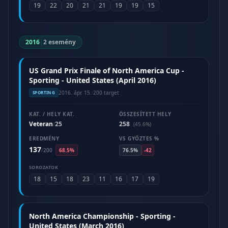
19
22
20
21
21
19
19
15
2016
|
2 esemény
US Grand Prix Finale of North America Cup -
Sporting - United States (April 2016)
2016. ápr. 15.
·
200 target
SPORTING
KAT. / HELY KAT.
ÖSSZESÍTETT HELY
Veteran
25
258
/
(45.6%)
EREDMÉNY
VS GYŐZTES %
137
/
200
68.5%
76.5%
-42
SOROZATOK
18
15
18
23
11
16
17
19
North America Championship - Sporting -
United States (March 2016)