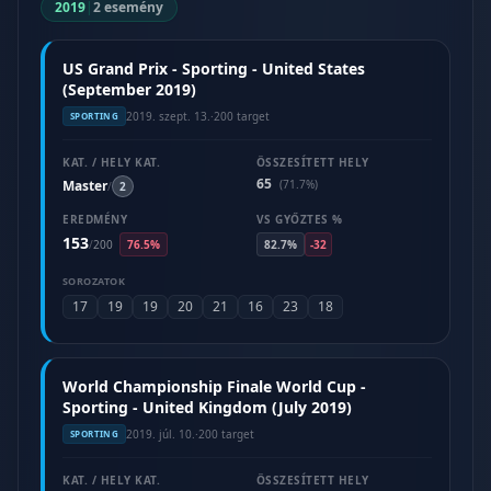
2019
|
2 esemény
US Grand Prix - Sporting - United States
(September 2019)
2019. szept. 13.
·
200 target
SPORTING
KAT. / HELY KAT.
ÖSSZESÍTETT HELY
65
Master
(71.7%)
/
2
EREDMÉNY
VS GYŐZTES %
153
/
200
76.5%
82.7%
-32
SOROZATOK
17
19
19
20
21
16
23
18
World Championship Finale World Cup -
Sporting - United Kingdom (July 2019)
2019. júl. 10.
·
200 target
SPORTING
KAT. / HELY KAT.
ÖSSZESÍTETT HELY