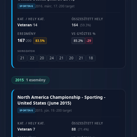
2016. márc. 17.
·
200 target
SPORTING
KAT. / HELY KAT.
ÖSSZESÍTETT HELY
Veteran
14
164
/
(59.3%)
EREDMÉNY
VS GYŐZTES %
167
/
200
83.5%
85.2%
-29
SOROZATOK
21
22
20
24
21
20
21
18
2015
|
1 esemény
North America Championship - Sporting -
United States (June 2015)
2015. jún. 19.
·
200 target
SPORTING
KAT. / HELY KAT.
ÖSSZESÍTETT HELY
Veteran
7
88
/
(71.4%)