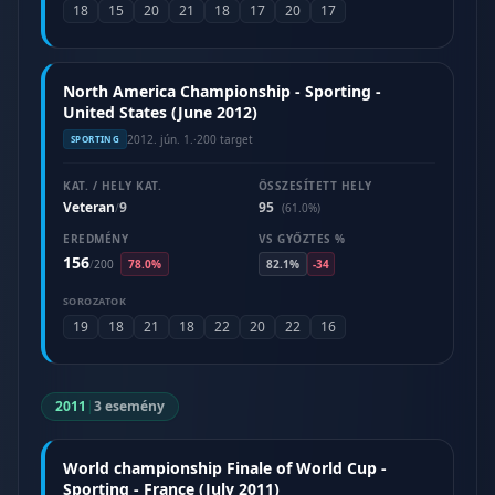
18
15
20
21
18
17
20
17
North America Championship - Sporting -
United States (June 2012)
2012. jún. 1.
·
200 target
SPORTING
KAT. / HELY KAT.
ÖSSZESÍTETT HELY
Veteran
9
95
/
(61.0%)
EREDMÉNY
VS GYŐZTES %
156
/
200
78.0%
82.1%
-34
SOROZATOK
19
18
21
18
22
20
22
16
2011
|
3 esemény
World championship Finale of World Cup -
Sporting - France (July 2011)