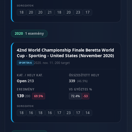
SOROZATOK
18
20
20
21
18
20
23
17
2020
|
1 esemény
42nd World Championship Finale Beretta World
Cup - Sporting - United States (November 2020)
2020. nov. 11.
·
200 target
SPORTING
KAT. / HELY KAT.
ÖSSZESÍTETT HELY
Open
213
339
/
(46.9%)
EREDMÉNY
VS GYŐZTES %
139
/
200
69.5%
72.4%
-53
SOROZATOK
18
16
18
16
17
23
17
14