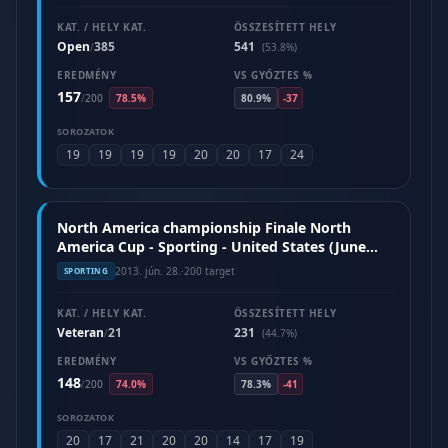
KAT. / HELY KAT.
ÖSSZESÍTETT HELY
Open
385
541
/
(53.8%)
EREDMÉNY
VS GYŐZTES %
157
/
200
78.5%
80.9%
-37
SOROZATOK
19
19
19
19
20
20
17
24
North America championship Finale North
America Cup - Sporting - United States (June
2013)
2013. jún. 28.
·
200 target
SPORTING
KAT. / HELY KAT.
ÖSSZESÍTETT HELY
Veteran
21
231
/
(44.7%)
EREDMÉNY
VS GYŐZTES %
148
/
200
74.0%
78.3%
-41
SOROZATOK
20
17
21
20
20
14
17
19