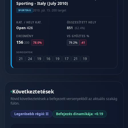
Sporting - Italy (July 2010)
2010. júl. 15.
·
200 target
SPORTING
KAT. / HELY KAT.
ÖSSZESÍTETT HELY
Open
426
851
/
(62.4%)
EREDMÉNY
VS GYŐZTES %
156
/
200
78.0%
79.2%
-41
SOROZATOK
21
24
19
16
19
17
21
19
Következtetések
Rövid következtetések a befejezett versenyekből az aktuális szakág
fülön.
Legerősebb régió: II
Befejezés dinamikája: +0.19