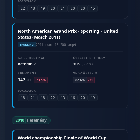
SOROZATOK
22
18
19
20
21
20
20
15
North American Grand Prix - Sporting - United
States (March 2011)
2011. márc. 17.
·
200 target
SPORTING
KAT. / HELY KAT.
ÖSSZESÍTETT HELY
Veteran
7
106
/
(63.9%)
EREDMÉNY
VS GYŐZTES %
147
/
200
73.5%
82.6%
-31
SOROZATOK
18
21
18
22
13
16
20
19
2010
|
1 esemény
World championship Finale of World Cup -