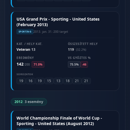
USA Grand Prix - Sporting - United States
(February 2013)
2013. jan. 31.
·
200 target
SPORTING
KAT. / HELY KAT.
ÖSSZESÍTETT HELY
Veteran
13
119
/
(32.2%)
EREDMÉNY
VS GYŐZTES %
142
/
200
71.0%
75.5%
-46
SOROZATOK
19
16
19
15
13
18
21
21
2012
|
3 esemény
World Championship Finale of World Cup -
Sporting - United States (August 2012)