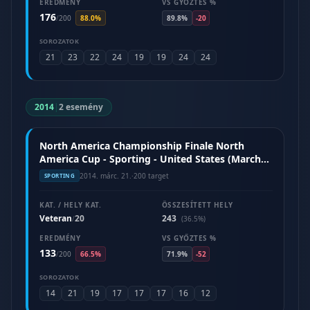
EREDMÉNY
VS GYŐZTES %
176
/
200
88.0%
89.8%
-20
SOROZATOK
21
23
22
24
19
19
24
24
2014
|
2 esemény
North America Championship Finale North
America Cup - Sporting - United States (March
2014)
2014. márc. 21.
·
200 target
SPORTING
KAT. / HELY KAT.
ÖSSZESÍTETT HELY
Veteran
20
243
/
(36.5%)
EREDMÉNY
VS GYŐZTES %
133
/
200
66.5%
71.9%
-52
SOROZATOK
14
21
19
17
17
17
16
12