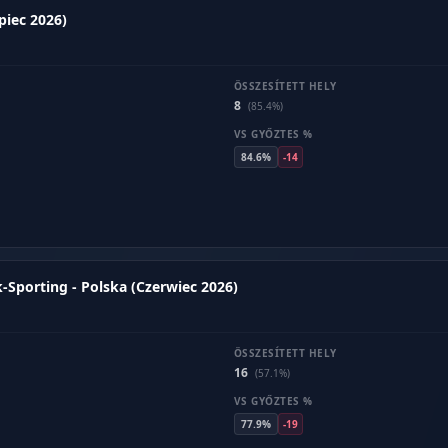
piec 2026)
ÖSSZESÍTETT HELY
8
(85.4%)
VS GYŐZTES %
84.6%
-14
-Sporting - Polska (Czerwiec 2026)
ÖSSZESÍTETT HELY
16
(57.1%)
VS GYŐZTES %
77.9%
-19