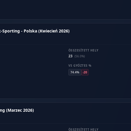
porting - Polska (Kwiecień 2026)
ÖSSZESÍTETT HELY
23
(56.0%)
VS GYŐZTES %
74.4%
-20
ng (Marzec 2026)
ÖSSZESÍTETT HELY