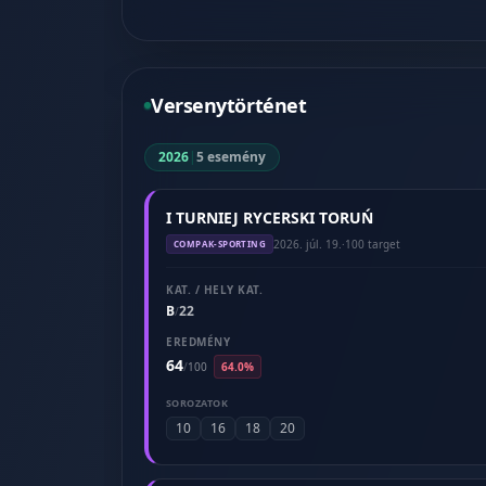
Versenytörténet
2026
|
5 esemény
I TURNIEJ RYCERSKI TORUŃ
2026. júl. 19.
·
100 target
COMPAK-SPORTING
KAT. / HELY KAT.
B
22
/
EREDMÉNY
64
/
100
64.0%
SOROZATOK
10
16
18
20