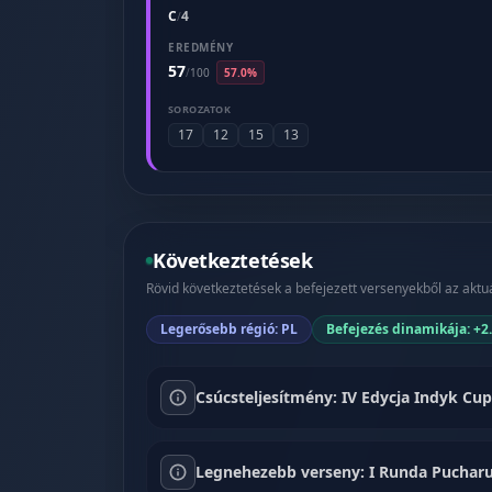
C
4
/
EREDMÉNY
57
/
100
57.0%
SOROZATOK
17
12
15
13
Következtetések
Rövid következtetések a befejezett versenyekből az aktuá
Legerősebb régió: PL
Befejezés dinamikája: +2
Csúcsteljesítmény: IV Edycja Indyk Cup
Legnehezebb verseny: I Runda Pucharu