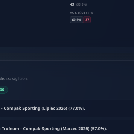
43
(33.3%)
VS GYŐZTES %
60.6%
-37
lis szakág fülön.
.30
 - Compak Sporting (Lipiec 2026) (77.0%).
 Trofeum - Compak-Sporting (Marzec 2026) (57.0%).