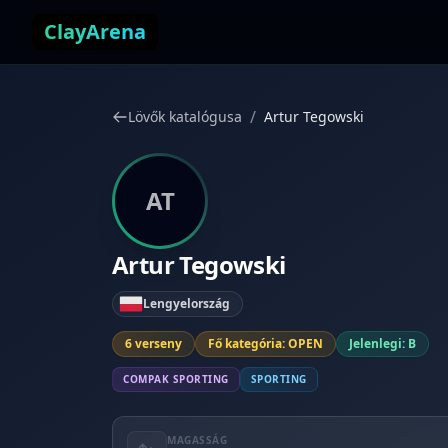
Ugrás a tartalomhoz
ClayArena
/
Lövők katalógusa
Artur Tegowski
AT
Artur Tegowski
Lengyelország
6 verseny
Fő kategória: OPEN
Jelenlegi: B
COMPAK SPORTING
SPORTING
MAGASSÁG