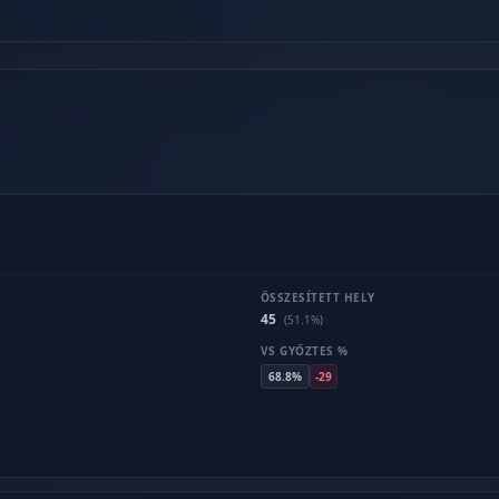
ÖSSZESÍTETT HELY
45
(51.1%)
VS GYŐZTES %
68.8%
-29