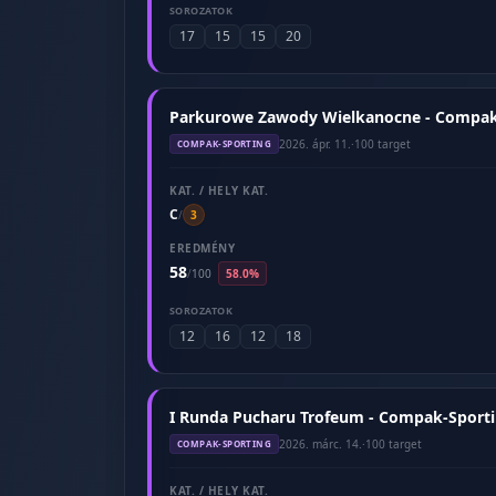
SOROZATOK
17
15
15
20
Parkurowe Zawody Wielkanocne - Compak-S
2026. ápr. 11.
·
100 target
COMPAK-SPORTING
KAT. / HELY KAT.
C
/
3
EREDMÉNY
58
/
100
58.0%
SOROZATOK
12
16
12
18
I Runda Pucharu Trofeum - Compak-Sporti
2026. márc. 14.
·
100 target
COMPAK-SPORTING
KAT. / HELY KAT.