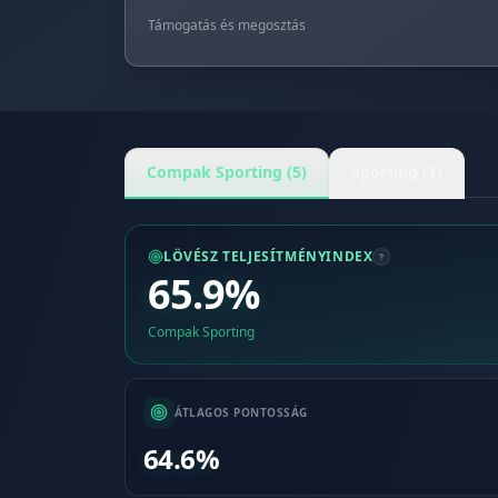
Támogatás és megosztás
Compak Sporting (5)
Sporting (1)
LÖVÉSZ TELJESÍTMÉNYINDEX
65.9%
Compak Sporting
ÁTLAGOS PONTOSSÁG
64.6%