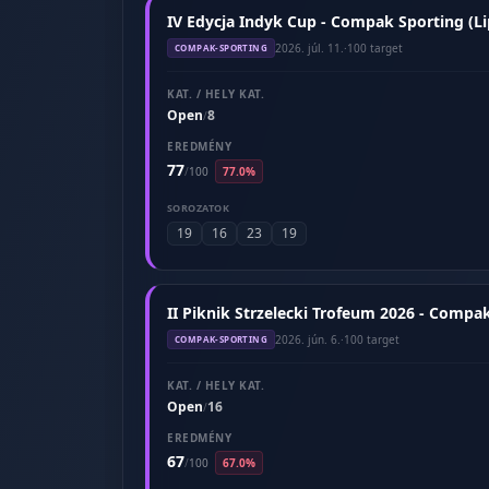
IV Edycja Indyk Cup - Compak Sporting (Li
2026. júl. 11.
·
100 target
COMPAK-SPORTING
KAT. / HELY KAT.
Open
8
/
EREDMÉNY
77
/
100
77.0%
SOROZATOK
19
16
23
19
II Piknik Strzelecki Trofeum 2026 - Compak
2026. jún. 6.
·
100 target
COMPAK-SPORTING
KAT. / HELY KAT.
Open
16
/
EREDMÉNY
67
/
100
67.0%