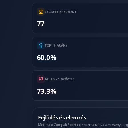
LEGJOBB EREDMÉNY
77
TOP-10 ARÁNY
60.0%
ÁTLAG VS GYŐZTES
73.3%
Fejlődés és elemzés
Metrikák: Compak Sporting · normalizálva a verseny targ