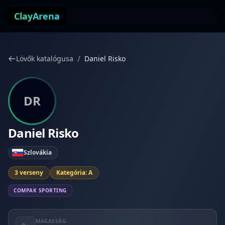
Ugrás a tartalomhoz
ClayArena
/
Lövők katalógusa
Daniel Risko
DR
Daniel Risko
Szlovákia
3 verseny
Kategória: A
COMPAK SPORTING
MAGASSÁG