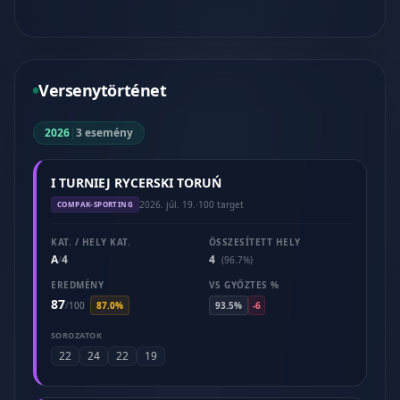
Versenytörténet
2026
|
3 esemény
I TURNIEJ RYCERSKI TORUŃ
2026. júl. 19.
·
100 target
COMPAK-SPORTING
KAT. / HELY KAT.
ÖSSZESÍTETT HELY
A
4
4
/
(96.7%)
EREDMÉNY
VS GYŐZTES %
87
/
100
87.0%
93.5%
-6
SOROZATOK
22
24
22
19