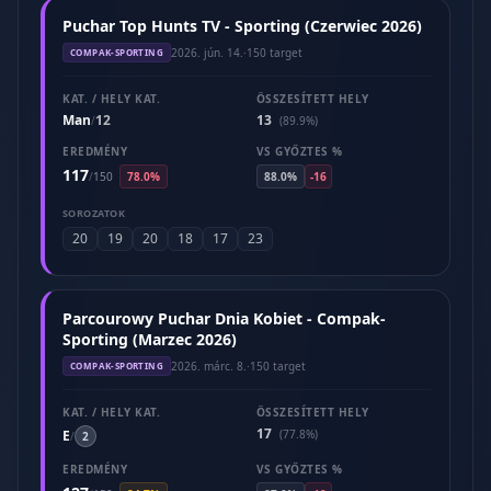
Puchar Top Hunts TV - Sporting (Czerwiec 2026)
2026. jún. 14.
·
150 target
COMPAK-SPORTING
KAT. / HELY KAT.
ÖSSZESÍTETT HELY
Man
12
13
/
(89.9%)
EREDMÉNY
VS GYŐZTES %
117
/
150
78.0%
88.0%
-16
SOROZATOK
20
19
20
18
17
23
Parcourowy Puchar Dnia Kobiet - Compak-
Sporting (Marzec 2026)
2026. márc. 8.
·
150 target
COMPAK-SPORTING
KAT. / HELY KAT.
ÖSSZESÍTETT HELY
17
E
(77.8%)
/
2
EREDMÉNY
VS GYŐZTES %