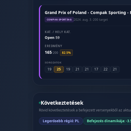
Grand Prix of Poland - Compak Sporting -
2024. aug. 3.
·
200 target
COMPAK-SPORTING
KAT. / HELY KAT.
Open
59
/
EREDMÉNY
165
/
200
82.5%
SOROZATOK
25
19
19
21
21
17
22
21
Következtetések
Rövid következtetések a befejezett versenyekből az aktuá
Legerősebb régió: PL
Befejezés dinamikája: -3.