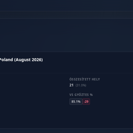
 Poland (August 2026)
ÖSSZESÍTETT HELY
21
(31.0%)
VS GYŐZTES %
85.1%
-29