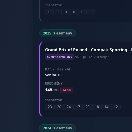
SOROZATOK
0
0
0
0
0
0
2025
|
1 esemény
Grand Prix of Poland - Compak-Sporting - 
2025. júl. 12.
·
200 target
COMPAK-SPORTING
KAT. / HELY KAT.
Senior
10
/
EREDMÉNY
148
/
200
74.0%
SOROZATOK
23
20
24
17
20
18
14
12
2024
|
1 esemény