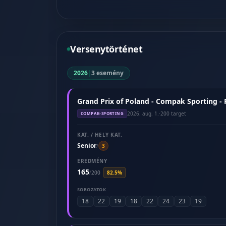
Versenytörténet
2026
|
3 esemény
Grand Prix of Poland - Compak Sporting -
2026. aug. 1.
·
200 target
COMPAK-SPORTING
KAT. / HELY KAT.
Senior
/
3
EREDMÉNY
165
/
200
82.5%
SOROZATOK
18
22
19
18
22
24
23
19