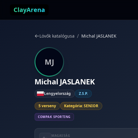
Ugrás a tartalomhoz
ClayArena
/
Lövők katalógusa
Michal JASLANEK
MJ
Michal JASLANEK
Lengyelország
Z.S.P.
5 verseny
Kategória: SENIOR
COMPAK SPORTING
MAGASSÁG