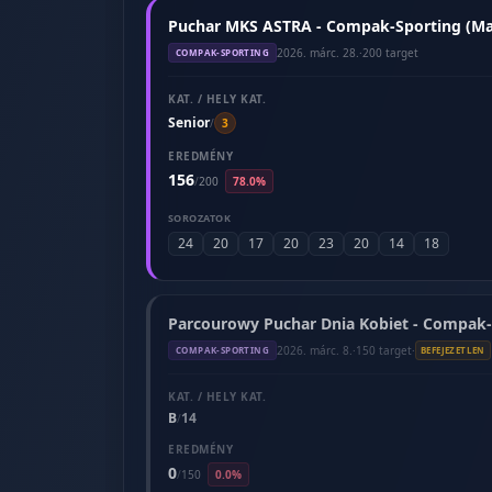
Puchar MKS ASTRA - Compak-Sporting (Ma
2026. márc. 28.
·
200 target
COMPAK-SPORTING
KAT. / HELY KAT.
Senior
/
3
EREDMÉNY
156
/
200
78.0%
SOROZATOK
24
20
17
20
23
20
14
18
Parcourowy Puchar Dnia Kobiet - Compak-
2026. márc. 8.
·
150 target
·
COMPAK-SPORTING
BEFEJEZETLEN
KAT. / HELY KAT.
B
14
/
EREDMÉNY
0
/
150
0.0%