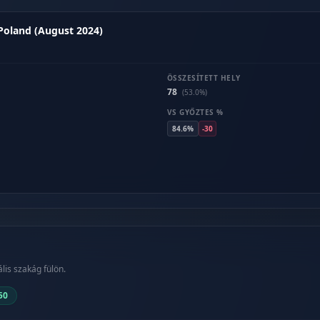
 Poland (August 2024)
ÖSSZESÍTETT HELY
78
(53.0%)
VS GYŐZTES %
84.6%
-30
lis szakág fülön.
50