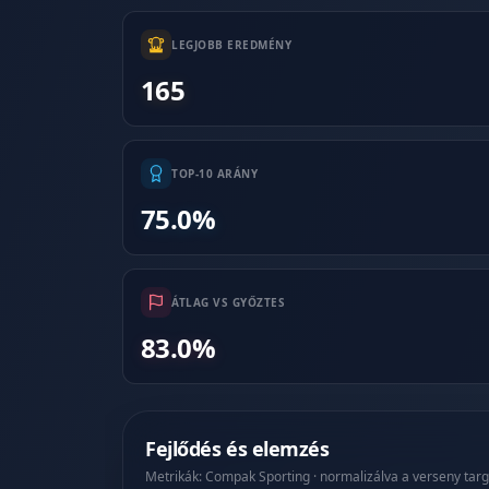
LEGJOBB EREDMÉNY
165
TOP-10 ARÁNY
75.0%
ÁTLAG VS GYŐZTES
83.0%
Fejlődés és elemzés
Metrikák: Compak Sporting · normalizálva a verseny targ