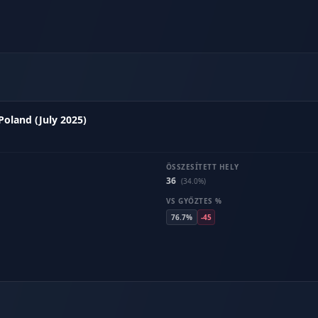
Poland (July 2025)
ÖSSZESÍTETT HELY
36
(34.0%)
VS GYŐZTES %
76.7%
-45