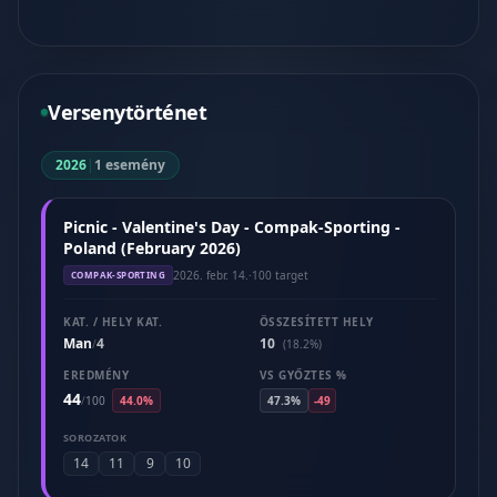
Versenytörténet
2026
|
1 esemény
Picnic - Valentine's Day - Compak-Sporting -
Poland (February 2026)
2026. febr. 14.
·
100 target
COMPAK-SPORTING
KAT. / HELY KAT.
ÖSSZESÍTETT HELY
Man
4
10
/
(18.2%)
EREDMÉNY
VS GYŐZTES %
44
/
100
44.0%
47.3%
-49
SOROZATOK
14
11
9
10