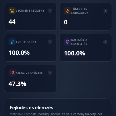
TÖKÉLETES
LEGJOBB EREDMÉNY
SOROZATOK
44
0
KATEGÓRIA
TOP-10 ARÁNY
STABILITÁS
100.0%
100.0%
ÁTLAG VS GYŐZTES
47.3%
Fejlődés és elemzés
Metrikák: Compak Sporting · normalizálva a verseny targetjeihez