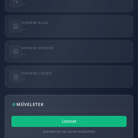
—
KEDVENC KLUB
—
KEDVENC FEGYVER
—
KEDVENC LŐSZER
—
MŰVELETEK
Üzenet
Jelentkezzen be üzenet küldéséhez