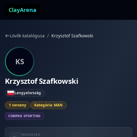
Ugrás a tartalomhoz
ClayArena
/
Lövők katalógusa
Krzysztof Szafkowski
KS
Krzysztof Szafkowski
Lengyelország
1 verseny
Kategória: MAN
COMPAK SPORTING
MAGASSÁG