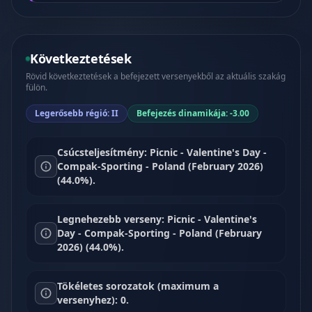
Következtetések
Rövid következtetések a befejezett versenyekből az aktuális szakág
fülön.
Legerősebb régió: II
Befejezés dinamikája: -3.00
Csúcsteljesítmény: Picnic - Valentine's Day -
Compak-Sporting - Poland (February 2026)
(44.0%).
Legnehezebb verseny: Picnic - Valentine's
Day - Compak-Sporting - Poland (February
2026) (44.0%).
Tökéletes sorozatok (maximum a
versenyhez): 0.