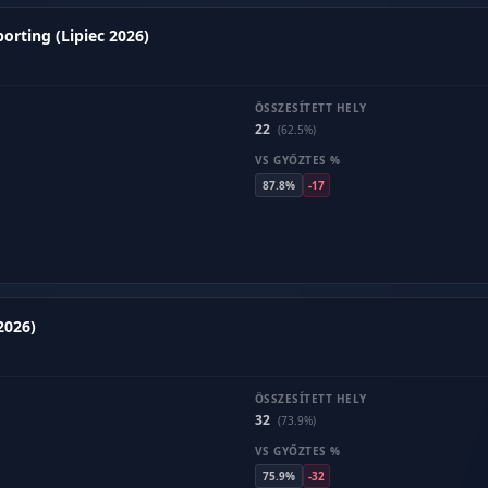
orting (Lipiec 2026)
ÖSSZESÍTETT HELY
22
(62.5%)
VS GYŐZTES %
87.8%
-17
2026)
ÖSSZESÍTETT HELY
32
(73.9%)
VS GYŐZTES %
75.9%
-32