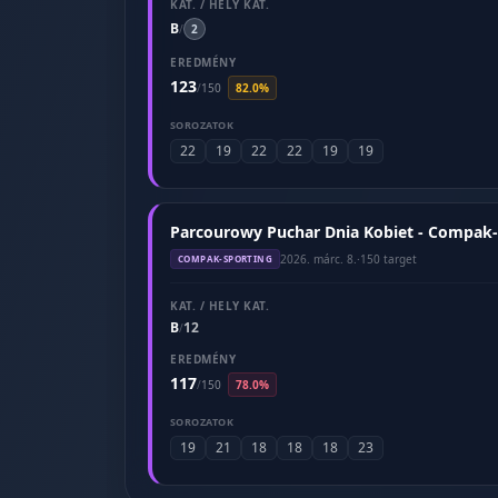
KAT. / HELY KAT.
B
/
2
EREDMÉNY
123
/
150
82.0%
SOROZATOK
22
19
22
22
19
19
Parcourowy Puchar Dnia Kobiet - Compak-
2026. márc. 8.
·
150 target
COMPAK-SPORTING
KAT. / HELY KAT.
B
12
/
EREDMÉNY
117
/
150
78.0%
SOROZATOK
19
21
18
18
18
23