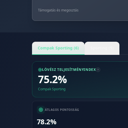
Támogatás és megosztás
Compak Sporting (6)
Sporting (5)
LÖVÉSZ TELJESÍTMÉNYINDEX
75.2%
Compak Sporting
ÁTLAGOS PONTOSSÁG
78.2%