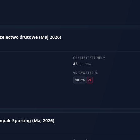
rzelectwo śrutowe (Maj 2026)
ÖSSZESÍTETT HELY
43
(65.3%)
VS GYŐZTES %
90.7%
-9
ompak-Sporting (Maj 2026)