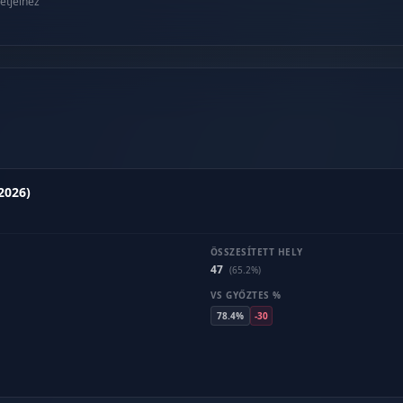
etjeihez
2026)
ÖSSZESÍTETT HELY
47
(65.2%)
VS GYŐZTES %
78.4%
-30