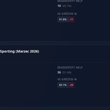
ÖSSZESÍTETT HELY
10
(85.7%)
VS GYŐZTES %
91.8%
-11
Sporting (Marzec 2026)
ÖSSZESÍTETT HELY
36
(51.4%)
VS GYŐZTES %
80.1%
-29