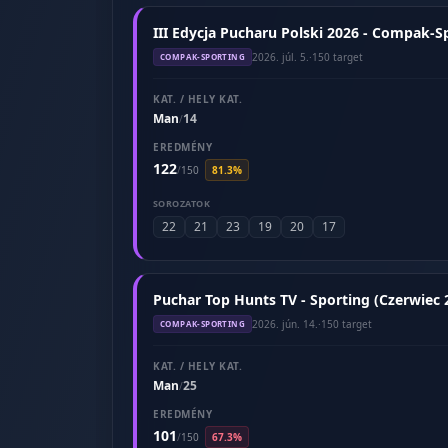
III Edycja Pucharu Polski 2026 - Compak-Sp
2026. júl. 5.
·
150 target
COMPAK-SPORTING
KAT. / HELY KAT.
Man
14
/
EREDMÉNY
122
/
150
81.3%
SOROZATOK
22
21
23
19
20
17
Puchar Top Hunts TV - Sporting (Czerwiec 
2026. jún. 14.
·
150 target
COMPAK-SPORTING
KAT. / HELY KAT.
Man
25
/
EREDMÉNY
101
/
150
67.3%