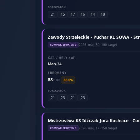
SOROZATOK
21
15
17
16
14
18
Zawody Strzeleckie - Puchar KL SOWA - St
2026. máj. 30.
·
100 target
COMPAK-SPORTING
KAT. / HELY KAT.
Man
34
/
EREDMÉNY
88
/
100
88.0%
SOROZATOK
21
23
21
23
Mistrzostwa KS Idźczak Jura Kochcice - C
2026. máj. 17.
·
150 target
COMPAK-SPORTING