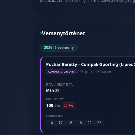
Metrikák: Compak Sporting · normalizálva a verseny targ
Versenytörténet
2026
|
6 esemény
Puchar Beretty - Compak-Sporting (Lipiec 
2026. júl. 11.
·
150 target
COMPAK-SPORTING
KAT. / HELY KAT.
Man
39
/
EREDMÉNY
109
/
150
72.7%
SOROZATOK
14
17
16
18
22
22