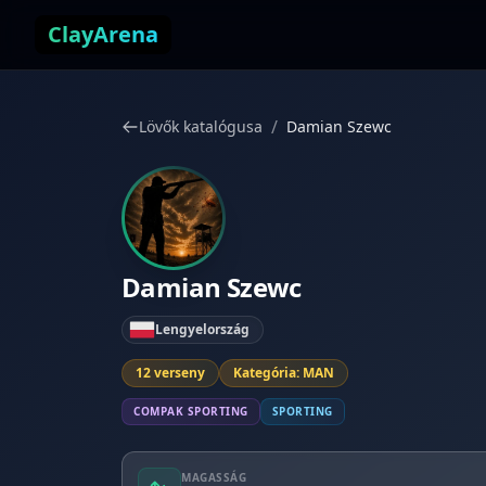
Ugrás a tartalomhoz
ClayArena
/
Lövők katalógusa
Damian Szewc
Damian Szewc
Lengyelország
12 verseny
Kategória: MAN
COMPAK SPORTING
SPORTING
MAGASSÁG