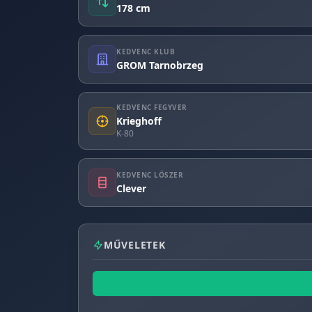
178 cm
KEDVENC KLUB
GROM Tarnobrzeg
KEDVENC FEGYVER
Krieghoff
K-80
KEDVENC LŐSZER
Clever
MŰVELETEK