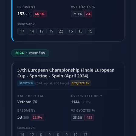
EREDMÉNY
VS GYŐZTES %
133
/
200
66.5%
71.1%
-54
SOROZATOK
17
14
17
19
22
16
13
15
2024
|
1 esemény
57th European Championship Finale European
Cup - Sporting - Spain (April 2024)
2024. ápr. 4.
·
200 target
·
SPORTING
BEFEJEZETLEN
KAT. / HELY KAT.
ÖSSZESÍTETT HELY
Veteran
76
1144
/
(2.1%)
EREDMÉNY
VS GYŐZTES %
53
/
200
26.5%
28.2%
-135
SOROZATOK
14
12
0
0
0
0
12
15