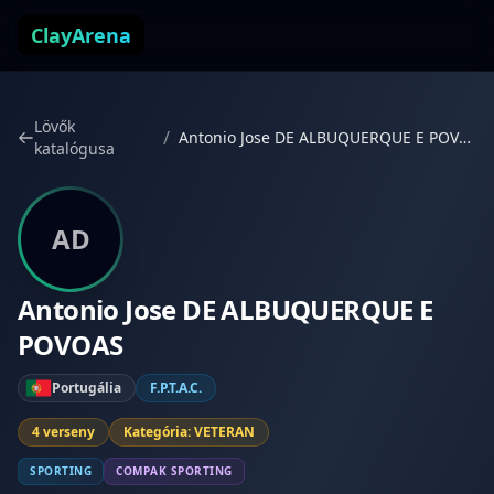
Ugrás a tartalomhoz
ClayArena
Lövők
/
Antonio Jose DE ALBUQUERQUE E POVOAS
katalógusa
AD
Antonio Jose DE ALBUQUERQUE E
POVOAS
Portugália
F.P.T.A.C.
4 verseny
Kategória: VETERAN
SPORTING
COMPAK SPORTING