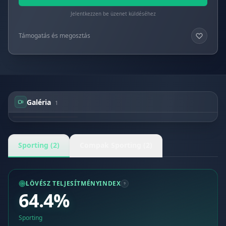
Jelentkezzen be üzenet küldéséhez
Támogatás és megosztás
Galéria
1
Antonio José DE
ALBUQUERQUE E
POVOAS
Sporting (2)
Compak Sporting (2)
LÖVÉSZ TELJESÍTMÉNYINDEX
64.4%
Sporting