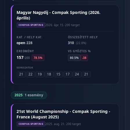
Magyar Nagydíj - Compak Sporting (2026.
április)
2026. ápr. 15.
·
200 target
COMPAK-SPORTING
KAT. / HELY KAT.
ÖSSZESÍTETT HELY
open
228
310
/
(22.8%)
EREDMÉNY
VS GYŐZTES %
157
/
200
78.5%
80.5%
-38
SOROZATOK
21
22
19
18
15
17
24
21
2025
|
1 esemény
21st World Championship - Compak Sporting -
France (August 2025)
2025. aug. 21.
·
200 target
COMPAK-SPORTING