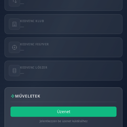
—
KEDVENC KLUB
—
KEDVENC FEGYVER
—
KEDVENC LŐSZER
—
MŰVELETEK
Üzenet
Jelentkezzen be üzenet küldéséhez