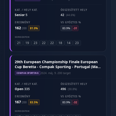
KAT. / HELY KAT.
ÖSSZESÍTETT HELY
Senior
5
42
/
(44.6%)
EREDMÉNY
VS GYŐZTES %
162
/
200
81.0%
83.9%
-31
SOROZATOK
21
19
23
22
22
18
14
23
29th European Championship Finale European
Cup Beretta - Compak Sporting - Portugal (May
2024)
2024. máj. 9.
·
200 target
COMPAK-SPORTING
KAT. / HELY KAT.
ÖSSZESÍTETT HELY
Open
335
496
/
(30.8%)
EREDMÉNY
VS GYŐZTES %
167
/
200
83.5%
83.9%
-32
SOROZATOK