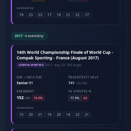
SOROZATOK
19
23
23
17
19
21
22
17
2017
|
4 esemény
14th World Championship Finale of World Cup -
Compak Sporting - France (August 2017)
2017. aug. 23.
·
200 target
COMPAK-SPORTING
KAT. / HELY KAT.
ÖSSZESÍTETT HELY
Senior
91
741
/
(26.0%)
EREDMÉNY
VS GYŐZTES %
152
/
200
76.0%
77.9%
-43
SOROZATOK
15
20
21
19
20
14
22
21