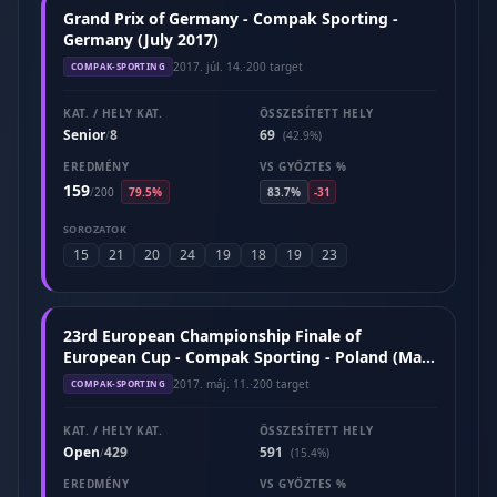
Grand Prix of Germany - Compak Sporting -
Germany (July 2017)
2017. júl. 14.
·
200 target
COMPAK-SPORTING
KAT. / HELY KAT.
ÖSSZESÍTETT HELY
Senior
8
69
/
(42.9%)
EREDMÉNY
VS GYŐZTES %
159
/
200
79.5%
83.7%
-31
SOROZATOK
15
21
20
24
19
18
19
23
23rd European Championship Finale of
European Cup - Compak Sporting - Poland (May
2017)
2017. máj. 11.
·
200 target
COMPAK-SPORTING
KAT. / HELY KAT.
ÖSSZESÍTETT HELY
Open
429
591
/
(15.4%)
EREDMÉNY
VS GYŐZTES %