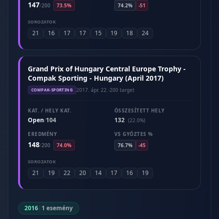
147
/
200
73.5%
74.2%
-51
SOROZATOK
21
16
17
17
15
19
18
24
Grand Prix of Hungary Central Europe Trophy -
Compak Sporting - Hungary (April 2017)
2017. ápr. 22.
·
200 target
COMPAK-SPORTING
KAT. / HELY KAT.
ÖSSZESÍTETT HELY
Open
104
132
/
(22.0%)
EREDMÉNY
VS GYŐZTES %
148
/
200
74.0%
76.7%
-45
SOROZATOK
21
19
22
20
14
17
16
19
2016
|
1 esemény