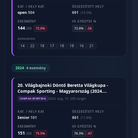
KAT. / HELY KAT.
ÖSSZESÍTETT HELY
open
504
691
/
(14.5%)
EREDMÉNY
VS GYŐZTES %
144
/
200
72.0%
72.0%
-56
SOROZATOK
14
22
18
17
18
18
16
21
2024
|
4 esemény
20. Világbajnoki Döntő Beretta Világkupa -
Compak Sporting - Magyarország (2024.
augusztus)
2024. aug. 15.
·
200 target
COMPAK-SPORTING
KAT. / HELY KAT.
ÖSSZESÍTETT HELY
Senior
101
861
/
(17.8%)
EREDMÉNY
VS GYŐZTES %
151
/
200
75.5%
76.3%
-47