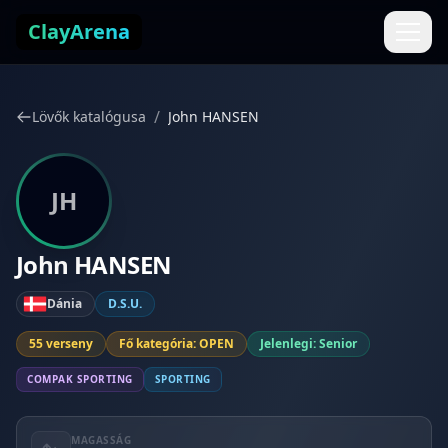
Ugrás a tartalomhoz
ClayArena
/
Lövők katalógusa
John HANSEN
JH
John HANSEN
Dánia
D.S.U.
55 verseny
Fő kategória: OPEN
Jelenlegi: Senior
COMPAK SPORTING
SPORTING
MAGASSÁG