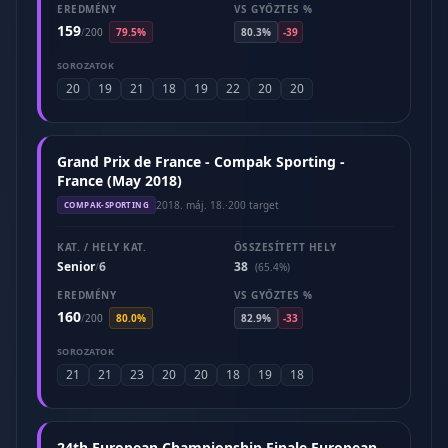
EREDMÉNY
VS GYŐZTES %
159
/
200
79.5%
80.3%
-39
SOROZATOK
20
19
21
18
19
22
20
20
Grand Prix de France - Compak Sporting -
France (May 2018)
2018. máj. 18.
·
200 target
COMPAK-SPORTING
KAT. / HELY KAT.
ÖSSZESÍTETT HELY
Senior
6
38
/
(65.4%)
EREDMÉNY
VS GYŐZTES %
160
/
200
80.0%
82.9%
-33
SOROZATOK
21
21
23
20
20
18
19
18
24th European Championship Finale European