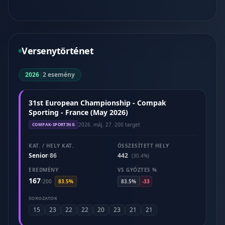
Versenytörténet
2026
|
2 esemény
31st European Championship - Compak
Sporting - France (May 2026)
2026. máj. 27.
·
200 target
COMPAK-SPORTING
KAT. / HELY KAT.
ÖSSZESÍTETT HELY
Senior
86
442
/
(30.4%)
EREDMÉNY
VS GYŐZTES %
167
/
200
83.5%
83.5%
-33
SOROZATOK
15
23
22
22
20
23
21
21