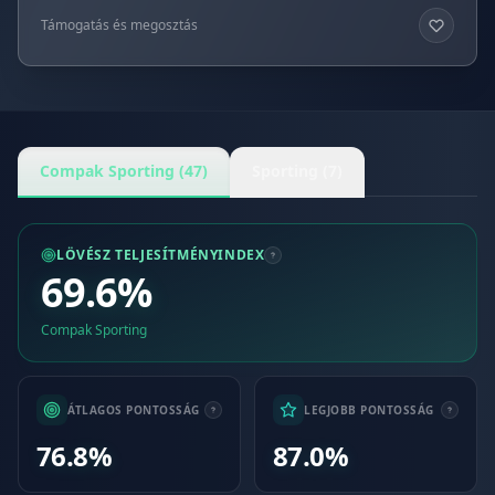
Támogatás és megosztás
Compak Sporting (47)
Sporting (7)
LÖVÉSZ TELJESÍTMÉNYINDEX
69.6%
Compak Sporting
ÁTLAGOS PONTOSSÁG
LEGJOBB PONTOSSÁG
76.8%
87.0%