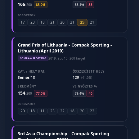
166
/
200
83.0%
83.4%
-33
SOROZATOK
25
17
23
18
21
20
21
21
Grand Prix of Lithuania - Compak Sporting -
Lithuania (April 2019)
2019. ápr. 13.
·
200 target
COMPAK-SPORTING
KAT. / HELY KAT.
ÖSSZESÍTETT HELY
Senior
18
129
/
(41.0%)
EREDMÉNY
VS GYŐZTES %
154
/
200
77.0%
79.4%
-40
SOROZATOK
20
18
11
23
22
18
20
22
3rd Asia Championship - Compak Sporting -