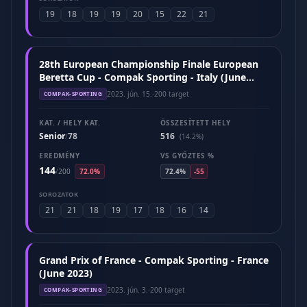
19
18
19
19
20
15
22
21
28th European Championship Finale European
Beretta Cup - Compak Sporting - Italy (June
2023)
2023. jún. 15.
·
200 target
COMPAK-SPORTING
KAT. / HELY KAT.
ÖSSZESÍTETT HELY
Senior
78
516
/
(14.2%)
EREDMÉNY
VS GYŐZTES %
144
/
200
72.0%
72.4%
-55
SOROZATOK
21
21
18
19
17
18
16
14
Grand Prix of France - Compak Sporting - France
(June 2023)
2023. jún. 3.
·
200 target
COMPAK-SPORTING