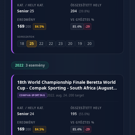
KAT. / HELY KAT.
ÖSSZESÍTETT HELY
Senior
25
204
/
(39.8%)
EREDMÉNY
VS GYŐZTES %
169
/
200
84.5%
85.4%
-29
SOROZATOK
25
18
22
22
23
20
19
20
2022
|
3 esemény
18th World Championship Finale Beretta World
Cup - Compak Sporting - South Africa (August
2022)
2022. aug. 24.
·
200 target
COMPAK-SPORTING
KAT. / HELY KAT.
ÖSSZESÍTETT HELY
Senior
24
195
/
(55.0%)
EREDMÉNY
VS GYŐZTES %
169
/
200
84.5%
85.4%
-29