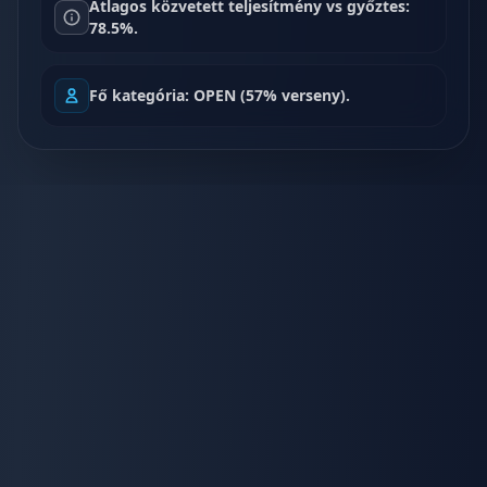
Átlagos közvetett teljesítmény vs győztes:
78.5%.
Fő kategória: OPEN (57% verseny).