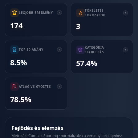
TÖKÉLETES
LEGJOBB EREDMÉNY
SOROZATOK
174
3
KATEGÓRIA
TOP-10 ARÁNY
STABILITÁS
8.5%
57.4%
ÁTLAG VS GYŐZTES
78.5%
Fejlődés és elemzés
Metrikák: Compak Sporting · normalizálva a verseny targetjeihez