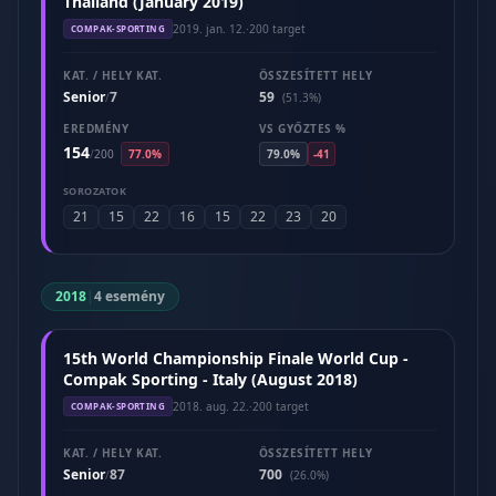
Thailand (January 2019)
2019. jan. 12.
·
200 target
COMPAK-SPORTING
KAT. / HELY KAT.
ÖSSZESÍTETT HELY
Senior
7
59
/
(51.3%)
EREDMÉNY
VS GYŐZTES %
154
/
200
77.0%
79.0%
-41
SOROZATOK
21
15
22
16
15
22
23
20
2018
|
4 esemény
15th World Championship Finale World Cup -
Compak Sporting - Italy (August 2018)
2018. aug. 22.
·
200 target
COMPAK-SPORTING
KAT. / HELY KAT.
ÖSSZESÍTETT HELY
Senior
87
700
/
(26.0%)