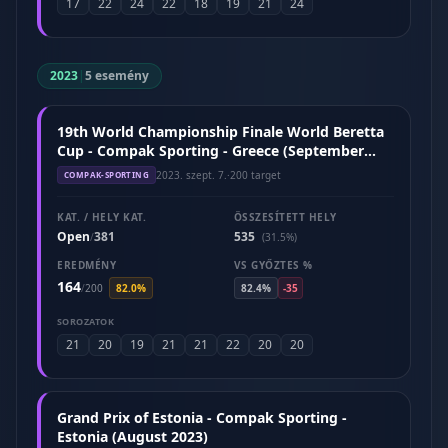
17
22
24
22
18
19
21
24
2023
|
5 esemény
19th World Championship Finale World Beretta
Cup - Compak Sporting - Greece (September
2023)
2023. szept. 7.
·
200 target
COMPAK-SPORTING
KAT. / HELY KAT.
ÖSSZESÍTETT HELY
Open
381
535
/
(31.5%)
EREDMÉNY
VS GYŐZTES %
164
/
200
82.0%
82.4%
-35
SOROZATOK
21
20
19
21
21
22
20
20
Grand Prix of Estonia - Compak Sporting -
Estonia (August 2023)