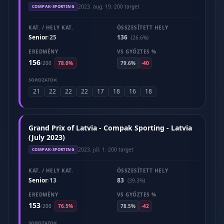
2023. aug. 19.
·
200 target
COMPAK-SPORTING
KAT. / HELY KAT.
ÖSSZESÍTETT HELY
Senior
25
136
/
(26.6%)
EREDMÉNY
VS GYŐZTES %
156
/
200
78.0%
79.6%
-40
SOROZATOK
21
22
22
22
17
18
16
18
Grand Prix of Latvia - Compak Sporting - Latvia
(July 2023)
2023. júl. 1.
·
200 target
COMPAK-SPORTING
KAT. / HELY KAT.
ÖSSZESÍTETT HELY
Senior
13
83
/
(39.3%)
EREDMÉNY
VS GYŐZTES %
153
/
200
76.5%
78.5%
-42
SOROZATOK