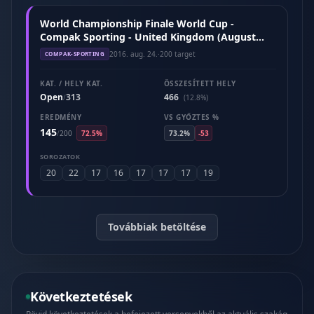
World Championship Finale World Cup -
Compak Sporting - United Kingdom (August
2016)
2016. aug. 24.
·
200 target
COMPAK-SPORTING
KAT. / HELY KAT.
ÖSSZESÍTETT HELY
Open
313
466
/
(12.8%)
EREDMÉNY
VS GYŐZTES %
145
/
200
72.5%
73.2%
-53
SOROZATOK
20
22
17
16
17
17
17
19
Továbbiak betöltése
Következtetések