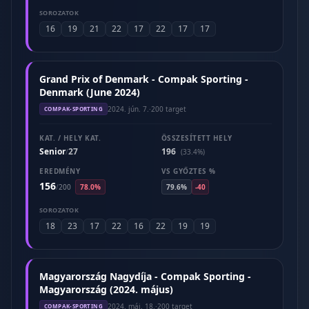
SOROZATOK
16
19
21
22
17
22
17
17
Grand Prix of Denmark - Compak Sporting -
Denmark (June 2024)
2024. jún. 7.
·
200 target
COMPAK-SPORTING
KAT. / HELY KAT.
ÖSSZESÍTETT HELY
Senior
27
196
/
(33.4%)
EREDMÉNY
VS GYŐZTES %
156
/
200
78.0%
79.6%
-40
SOROZATOK
18
23
17
22
16
22
19
19
Magyarország Nagydíja - Compak Sporting -
Magyarország (2024. május)
2024. máj. 18.
·
200 target
COMPAK-SPORTING