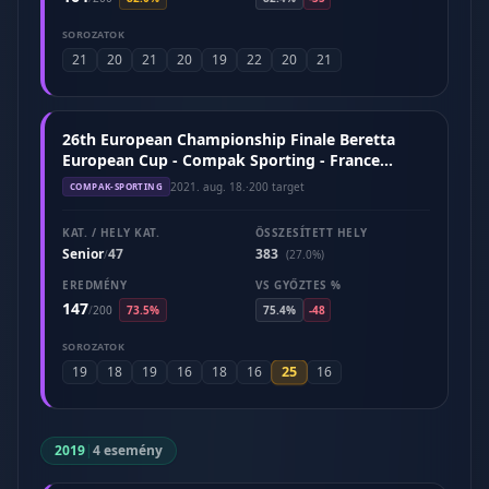
SOROZATOK
21
20
21
20
19
22
20
21
26th European Championship Finale Beretta
European Cup - Compak Sporting - France
(August 2021)
2021. aug. 18.
·
200 target
COMPAK-SPORTING
KAT. / HELY KAT.
ÖSSZESÍTETT HELY
Senior
47
383
/
(27.0%)
EREDMÉNY
VS GYŐZTES %
147
/
200
73.5%
75.4%
-48
SOROZATOK
25
19
18
19
16
18
16
16
2019
|
4 esemény