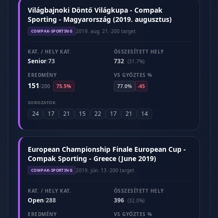
Világbajnoki Döntő Világkupa - Compak
Sporting - Magyarország (2019. augusztus)
2019. aug. 21.
·
200 target
COMPAK-SPORTING
KAT. / HELY KAT.
ÖSSZESÍTETT HELY
Senior
73
732
/
(31.7%)
EREDMÉNY
VS GYŐZTES %
151
/
200
75.5%
77.0%
-45
SOROZATOK
24
17
21
15
22
17
21
14
European Championship Finale European Cup -
Compak Sporting - Greece (June 2019)
2019. jún. 13.
·
200 target
COMPAK-SPORTING
KAT. / HELY KAT.
ÖSSZESÍTETT HELY
Open
288
396
/
(32.0%)
EREDMÉNY
VS GYŐZTES %