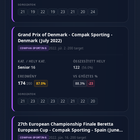
SOROZATOK
21
19
22
19
23
21
20
24
Grand Prix of Denmark - Compak Sporting -
Denmark (July 2022)
2022. júl. 2.
·
200 target
COMPAK-SPORTING
KAT. / HELY KAT.
ÖSSZESÍTETT HELY
Senior
16
122
/
(56.0%)
EREDMÉNY
VS GYŐZTES %
174
/
200
87.0%
88.3%
-23
SOROZATOK
21
23
22
23
22
21
22
20
27th European Championship Finale Beretta
European Cup - Compak Sporting - Spain (June
2022)
2022. jún. 16.
·
200 target
COMPAK-SPORTING