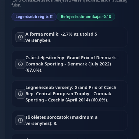
Rövid következtetések a befejezett versenyekből az aktuális szakág
fülön.
Legerősebb régió: II
Befejezés dinamikája: -0.18
A forma romlik: -2.7% az utolsó 5
versenyben.
Csúcsteljesítmény: Grand Prix of Denmark -
Compak Sporting - Denmark (July 2022)
(87.0%).
Legnehezebb verseny: Grand Prix of Czech
Rep. Central European Trophy - Compak
Sporting - Czechia (April 2014) (60.0%).
Tökéletes sorozatok (maximum a
versenyhez): 3.