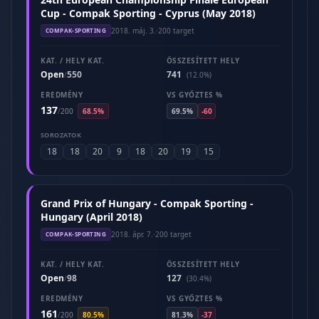
Cup - Compak Sporting - Cyprus (May 2018)
2018. máj. 3.
·
200 target
COMPAK-SPORTING
KAT. / HELY KAT.
ÖSSZESÍTETT HELY
Open
550
741
/
(12.0%)
EREDMÉNY
VS GYŐZTES %
137
/
200
68.5%
69.5%
-60
SOROZATOK
18
18
20
9
18
20
19
15
Grand Prix of Hungary - Compak Sporting -
Hungary (April 2018)
2018. ápr. 7.
·
200 target
COMPAK-SPORTING
KAT. / HELY KAT.
ÖSSZESÍTETT HELY
Open
98
127
/
(30.4%)
EREDMÉNY
VS GYŐZTES %
161
/
200
80.5%
81.3%
-37