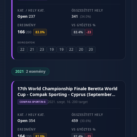
KAT. / HELY KAT.
ÖSSZESÍTETT HELY
Open
237
341
/
(34.0%)
EREDMÉNY
VS GYŐZTES %
166
/
200
83.0%
83.4%
-33
SOROZATOK
22
21
23
19
19
22
20
20
2021
|
2 esemény
17th World Championship Finale Beretta World
Cup - Compak Sporting - Cyprus (September
2021)
2021. szept. 16.
·
200 target
COMPAK-SPORTING
KAT. / HELY KAT.
ÖSSZESÍTETT HELY
Open
354
459
/
(30.6%)
EREDMÉNY
VS GYŐZTES %
164
/
200
82.0%
82.4%
-35