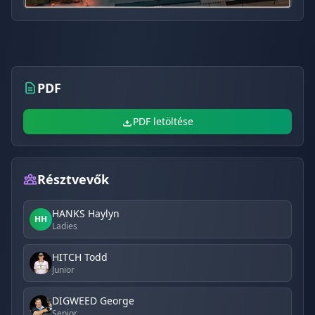
PDF
PDF letöltése
Résztvevők
HANKS Haylyn
HH
Ladies
HITCH Todd
Junior
DIGWEED George
Senior