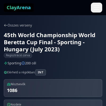
Ugrás a tartalomhoz
ClayArena
Összes verseny
45th World Championship World
Beretta Cup Final - Sporting -
Hungary (July 2023)
Regisztráció zárva
Sporting
200 cél
Elérhető a régiókban:
INT
Résztvevők
1086
Kezdete