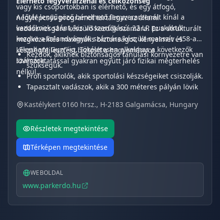
Elérhető fegyverarzenál és célközönség
vagy kis csoportokban is elérhető, és egy átfogó,
A lőtér lenyűgöző bérelhető fegyverarzenált kínál a
négylépcsős programot tartalmaz az állami
kezdőknek szánt, kis visszarúgású .22 LR puskáktól
vadászvizsgára készülő kezdők számára. Ez a strukturált
kezdve a kalandvágyók számára készült masszív .458-as
megközelítés maximális biztonságot, kényelmet és
„Elephant Gun”-ig. Tökéletesen alkalmas a következők
készségfejlesztést biztosít a hagyományos
Kezdők, akiknek biztonságos tanulási környezetre van
számára:
lövészoktatással gyakran együtt járó fizikai megterhelés
szükségük.
nélkül.
Profi sportolók, akik sportolási készségeiket csiszolják.
Tapasztalt vadászok, akik a 300 méteres pályán lövik
be az optikájukat.
Kastélykert 0160 hrsz., H-2183 Galgamácsa, Hungary
Vállalati csoportok, akik biztonságos,
forgószínpadszerű csapatépítő rendezvényeken
Részletek megtekintése
vesznek részt, amelyek prémium vadhús-
gasztronómiával zárulnak.
Térképen megtekintése
WEBOLDAL
www.parkerdo.hu