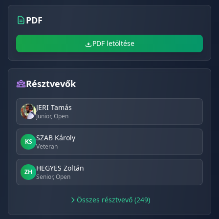
PDF
PDF letöltése
Résztvevők
JERI Tamás
Junior, Open
SZAB Károly
KS
Veteran
HEGYES Zoltán
ZH
Senior, Open
Összes résztvevő (249)