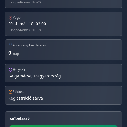
Europe/Rome (UTC+2)
Vége
2014. máj. 18. 02:00
Europe/Rome (UTC+2)
A verseny kezdete előtt
0
nap
Helyszín
Galgamácsa, Magyarország
Státusz
Regisztráció zárva
Műveletek