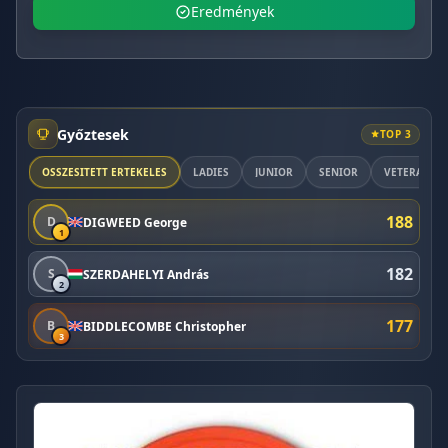
Eredmények
Győztesek
TOP 3
ÖSSZESÍTETT ÉRTÉKELÉS
LADIES
JUNIOR
SENIOR
VETERAN
188
D
DIGWEED George
1
182
S
SZERDAHELYI András
2
177
B
BIDDLECOMBE Christopher
3