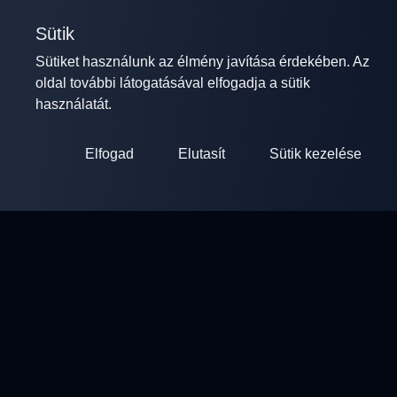
Sütik
Sütiket használunk az élmény javítása érdekében. Az
oldal további látogatásával elfogadja a sütik
használatát.
Elfogad
Elutasít
Sütik kezelése
ClayArena
Platform versenyek lebonyolításához és részvételéhez.
Fejlessze képességeit és versenyezzen a legjobb mesterekkel.