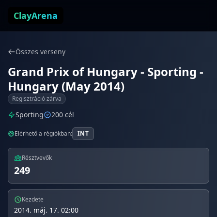
Ugrás a tartalomhoz
ClayArena
Összes verseny
Grand Prix of Hungary - Sporting -
Hungary (May 2014)
Regisztráció zárva
Sporting
200 cél
Elérhető a régiókban:
INT
Résztvevők
249
Kezdete
2014. máj. 17. 02:00