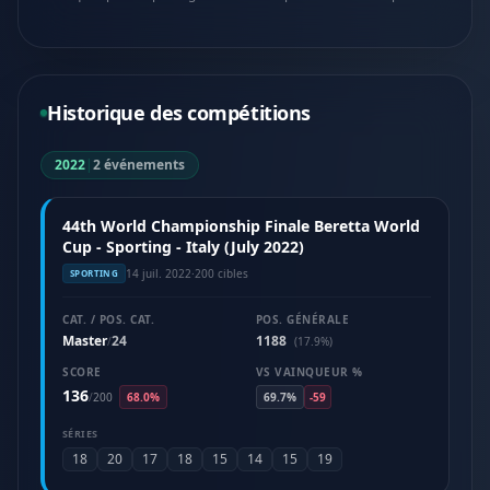
Historique des compétitions
2022
|
2 événements
44th World Championship Finale Beretta World
Cup - Sporting - Italy (July 2022)
14 juil. 2022
·
200 cibles
SPORTING
CAT. / POS. CAT.
POS. GÉNÉRALE
Master
24
1188
/
(17.9%)
SCORE
VS VAINQUEUR %
136
/
200
68.0%
69.7%
-59
SÉRIES
18
20
17
18
15
14
15
19