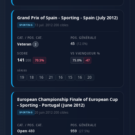
Grand Prix of Spain - Sporting - Spain (July 2012)
13 juil. 2012
·
200 cibles
SPORTING
CAT. / POS. CAT.
POS. GÉNÉRALE
45
Veteran
(12.0%)
/
2
SCORE
VS VAINQUEUR %
141
/
200
70.5%
75.0%
-47
SÉRIES
19
18
16
21
16
15
16
20
European Championship Finale of European Cup
- Sporting - Portugal (June 2012)
20 juin 2012
·
200 cibles
SPORTING
CAT. / POS. CAT.
POS. GÉNÉRALE
Open
480
959
/
(27.5%)