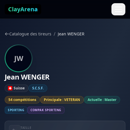
Aller au contenu
ClayArena
/
Catalogue des tireurs
Jean WENGER
JW
Jean WENGER
Suisse
S.C.S.F.
54 compétitions
Principale : VETERAN
Actuelle : Master
SPORTING
COMPAK SPORTING
TAILLE