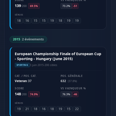
SCORE
VS VAINQUEUR %
139
/
200
69.5%
73.2%
-51
SÉRIES
18
16
15
15
19
18
19
19
2015
|
2 événements
European Championship Finale of European Cup
- Sporting - Hungary (June 2015)
3 juin 2015
·
200 cibles
SPORTING
CAT. / POS. CAT.
POS. GÉNÉRALE
Veteran
37
632
/
(37.8%)
SCORE
VS VAINQUEUR %
148
/
200
74.0%
76.3%
-46
SÉRIES
19
21
18
16
18
19
15
22