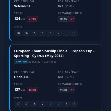
CAT. / POS. CAT.
POS. GÉNÉRALE
Veteran
61
873
/
(25.8%)
SCORE
VS VAINQUEUR %
134
/
200
67.0%
70.2%
-57
SÉRIES
18
16
15
18
18
17
19
13
European Championship Finale European Cup -
Sporting - Cyprus (May 2014)
29 mai 2014
·
200 cibles
SPORTING
CAT. / POS. CAT.
POS. GÉNÉRALE
Open
334
468
/
(34.7%)
SCORE
VS VAINQUEUR %
137
/
200
68.5%
74.5%
-47
SÉRIES
17
17
15
17
19
19
16
17