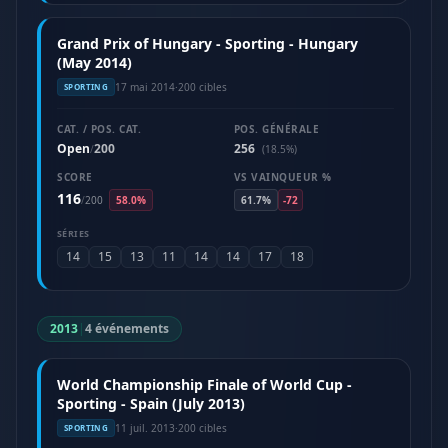
Grand Prix of Hungary - Sporting - Hungary
(May 2014)
17 mai 2014
·
200 cibles
SPORTING
CAT. / POS. CAT.
POS. GÉNÉRALE
Open
200
256
/
(18.5%)
SCORE
VS VAINQUEUR %
116
/
200
58.0%
61.7%
-72
SÉRIES
14
15
13
11
14
14
17
18
2013
|
4 événements
World Championship Finale of World Cup -
Sporting - Spain (July 2013)
11 juil. 2013
·
200 cibles
SPORTING