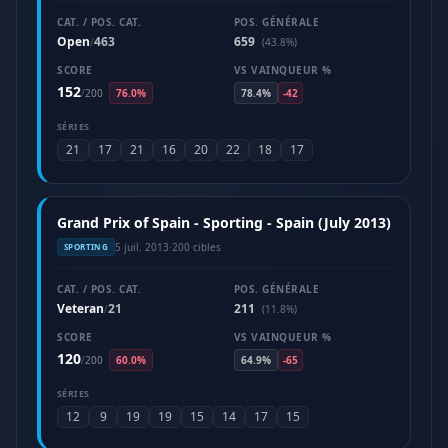
CAT. / POS. CAT.
POS. GÉNÉRALE
Open
463
659
/
(43.8%)
SCORE
VS VAINQUEUR %
152
/
200
76.0%
78.4%
-42
SÉRIES
21
17
21
16
20
22
18
17
Grand Prix of Spain - Sporting - Spain (July 2013)
5 juil. 2013
·
200 cibles
SPORTING
CAT. / POS. CAT.
POS. GÉNÉRALE
Veteran
21
211
/
(11.8%)
SCORE
VS VAINQUEUR %
120
/
200
60.0%
64.9%
-65
SÉRIES
12
9
19
19
15
14
17
15