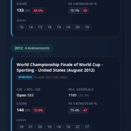
SCORE
VS VAINQUEUR %
133
/
200
66.5%
70.7%
-55
SÉRIES
16
14
13
18
19
14
20
19
2012
|
4 événements
World Championship Finale of World Cup -
Sporting - United States (August 2012)
16 août 2012
·
200 cibles
SPORTING
CAT. / POS. CAT.
POS. GÉNÉRALE
Open
583
1165
/
(35.3%)
SCORE
VS VAINQUEUR %
144
/
200
72.0%
75.4%
-47
SÉRIES
18
21
20
16
14
16
22
17