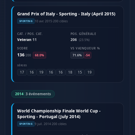
Grand Prix of Italy - Sporting - Italy (April 2015)
10 avr. 2015
·
200 cibles
SPORTING
CAT. / POS. CAT.
POS. GÉNÉRALE
Veteran
11
206
/
(23.5%)
SCORE
VS VAINQUEUR %
136
/
200
68.0%
71.6%
-54
SÉRIES
17
16
19
16
16
18
15
19
2014
|
3 événements
World Championship Finale World Cup -
Sporting - Portugal (July 2014)
9 juil. 2014
·
200 cibles
SPORTING