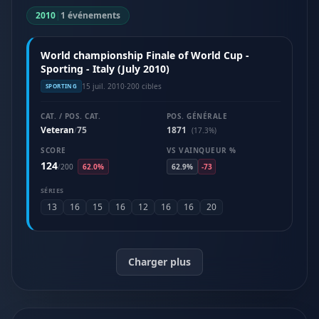
2010
|
1 événements
World championship Finale of World Cup -
Sporting - Italy (July 2010)
15 juil. 2010
·
200 cibles
SPORTING
CAT. / POS. CAT.
POS. GÉNÉRALE
Veteran
75
1871
/
(17.3%)
SCORE
VS VAINQUEUR %
124
/
200
62.0%
62.9%
-73
SÉRIES
13
16
15
16
12
16
16
20
Charger plus