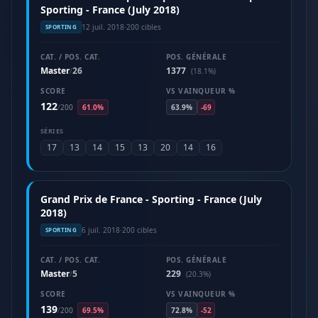
Sporting - France (July 2018)
12 juil. 2018
·
200 cibles
SPORTING
CAT. / POS. CAT.
POS. GÉNÉRALE
Master
26
1377
/
(18.1%)
SCORE
VS VAINQUEUR %
122
/
200
61.0%
63.9%
-69
SÉRIES
17
13
14
15
13
20
14
16
Grand Prix de France - Sporting - France (July
2018)
6 juil. 2018
·
200 cibles
SPORTING
CAT. / POS. CAT.
POS. GÉNÉRALE
Master
5
229
/
(20.3%)
SCORE
VS VAINQUEUR %
139
/
200
69.5%
72.8%
-52