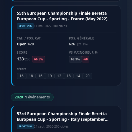
55th European Championship Finale Beretta
European Cup - Sporting - France (May 2022)
11 mai 2022
·
200 cibles
SPORTING
CAT. / POS. CAT.
POS. GÉNÉRALE
Open
420
626
/
(21.1%)
SCORE
VS VAINQUEUR %
133
/
200
66.5%
68.9%
-60
SÉRIES
16
18
16
19
12
18
14
20
2020
|
1 événements
53rd European Championship Finale Beretta
European Cup - Sporting - Italy (September
2020)
24 sept. 2020
·
200 cibles
SPORTING