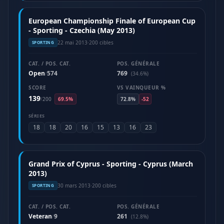
European Championship Finale of European Cup
- Sporting - Czechia (May 2013)
22 mai 2013
·
200 cibles
SPORTING
CAT. / POS. CAT.
POS. GÉNÉRALE
Open
574
769
/
(34.6%)
SCORE
VS VAINQUEUR %
139
/
200
69.5%
72.8%
-52
SÉRIES
18
18
20
16
15
13
16
23
Grand Prix of Cyprus - Sporting - Cyprus (March
2013)
30 mars 2013
·
200 cibles
SPORTING
CAT. / POS. CAT.
POS. GÉNÉRALE
Veteran
9
261
/
(12.8%)