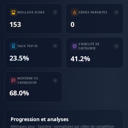
MEILLEUR SCORE
SÉRIES PARFAITES
153
0
STABILITÉ DE
TAUX TOP-10
CATÉGORIE
23.5%
41.2%
MOYENNE VS
VAINQUEUR
68.0%
Progression et analyses
Métriques pour : Sporting · normalisées par cibles de compétition