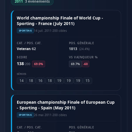
2011
|
3 événements
World championship Finale of World Cup -
Sporting - France (July 2011)
14 juil. 2011
·
200 cibles
SPORTING
CAT. / POS. CAT.
POS. GÉNÉRALE
Veteran
62
1813
/
(24.4%)
SCORE
VS VAINQUEUR %
138
/
200
69.0%
69.7%
-60
SÉRIES
14
18
16
18
19
19
19
15
European championship Finale of European Cup
- Sporting - Spain (May 2011)
26 mai 2011
·
200 cibles
SPORTING
CAT. / POS. CAT.
POS. GÉNÉRALE