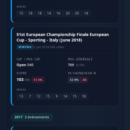
SÉRIES
15
18
18
14
16
20
20
18
51st European Championship Finale European
Cup - Sporting - Italy (June 2018)
6 juin 2018
·
200 cibles
SPORTING
CAT. / POS. CAT.
POS. GÉNÉRALE
Open
540
769
/
(8.0%)
SCORE
VS VAINQUEUR %
103
/
200
51.5%
53.9%
-88
SÉRIES
13
7
12
15
9
14
15
18
2017
|
3 événements