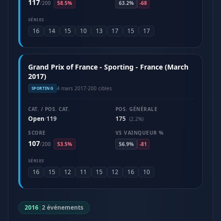
117
/
200
58.5%
63.2%
-68
SÉRIES
16
14
15
10
13
17
15
17
Grand Prix of France - Sporting - France (March
2017)
4 mars 2017
·
200 cibles
SPORTING
CAT. / POS. CAT.
POS. GÉNÉRALE
Open
119
175
/
(2.2%)
SCORE
VS VAINQUEUR %
107
/
200
53.5%
56.9%
-81
SÉRIES
16
15
12
11
15
12
16
10
2016
|
2 événements