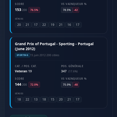
SCORE
VS VAINQUEUR %
153
/
200
76.5%
78.5%
-42
SÉRIES
20
21
17
22
19
21
16
17
Grand Prix of Portugal - Sporting - Portugal
(June 2012)
15 juin 2012
·
200 cibles
SPORTING
CAT. / POS. CAT.
POS. GÉNÉRALE
Veteran
19
347
/
(17.6%)
SCORE
VS VAINQUEUR %
144
/
200
72.0%
75.0%
-48
SÉRIES
18
22
13
18
15
20
21
17