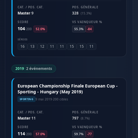
CAT. / POS. CAT.
POS. GÉNÉRALE
Master
9
328
/
(15.3%)
SCORE
VS VAINQUEUR %
104
/
200
52.0%
55.3%
-84
SÉRIES
16
13
12
11
11
15
15
11
2019
|
2 événements
European Championship Finale European Cup -
Sporting - Hungary (May 2019)
9 mai 2019
·
200 cibles
SPORTING
CAT. / POS. CAT.
POS. GÉNÉRALE
Master
11
797
/
(8.7%)
SCORE
VS VAINQUEUR %
114
/
200
57.0%
59.7%
-77