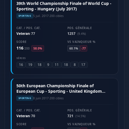
39th World Championship Finale of World Cup -
Sporting - Hungary (July 2017)
5 juil. 2017
·
200 cibles
SPORTING
CAT. / POS. CAT.
POS. GÉNÉRALE
Veteran
77
1257
/
(9.4%)
SCORE
VS VAINQUEUR %
116
/
200
58.0%
60.1%
-77
SÉRIES
16
19
18
9
11
18
8
17
50th European Championship Finale of
European Cup - Sporting - United Kingdom
(June 2017)
8 juin 2017
·
200 cibles
SPORTING
CAT. / POS. CAT.
POS. GÉNÉRALE
Veteran
70
721
/
(14.5%)
SCORE
VS VAINQUEUR %