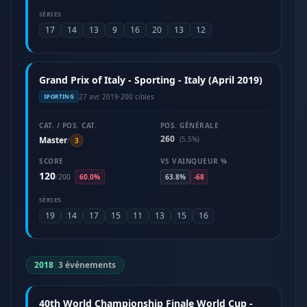
SÉRIES
17
14
13
9
16
20
13
12
Grand Prix of Italy - Sporting - Italy (April 2019)
27 avr. 2019
·
200 cibles
SPORTING
CAT. / POS. CAT.
POS. GÉNÉRALE
260
Master
(5.5%)
/
3
SCORE
VS VAINQUEUR %
120
/
200
60.0%
63.8%
-68
SÉRIES
19
14
17
15
11
13
15
16
2018
|
3 événements
40th World Championship Finale World Cup -