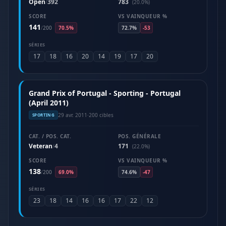
Open
392
783
/
(20.0%)
SCORE
VS VAINQUEUR %
141
/
200
70.5%
72.7%
-53
SÉRIES
17
18
16
20
14
19
17
20
Grand Prix of Portugal - Sporting - Portugal
(April 2011)
29 avr. 2011
·
200 cibles
SPORTING
CAT. / POS. CAT.
POS. GÉNÉRALE
Veteran
4
171
/
(22.0%)
SCORE
VS VAINQUEUR %
138
/
200
69.0%
74.6%
-47
SÉRIES
23
18
14
16
16
17
22
12