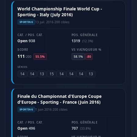
World Championship Finale World Cup -
Sporting - Italy (July 2016)
13 juil. 2016
·
200 cibles
SPORTING
CAT. / POS. CAT.
POS. GÉNÉRALE
Open
938
1319
/
(12.3%)
SCORE
VS VAINQUEUR %
111
/
200
55.5%
58.1%
-80
SÉRIES
14
14
13
15
14
14
14
13
Finale du Championnat d'Europe Coupe
d'Europe - Sporting - France (Juin 2016)
1 juin 2016
·
200 cibles
SPORTING
CAT. / POS. CAT.
POS. GÉNÉRALE
Open
496
707
/
(33.8%)