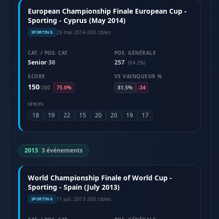
European Championship Finale European Cup -
Sporting - Cyprus (May 2014)
29 mai 2014
·
200 cibles
SPORTING
CAT. / POS. CAT.
POS. GÉNÉRALE
Senior
30
257
/
(64.2%)
SCORE
VS VAINQUEUR %
150
/
200
75.0%
81.5%
-34
SÉRIES
18
19
22
15
20
20
19
17
2013
|
3 événements
World Championship Finale of World Cup -
Sporting - Spain (July 2013)
11 juil. 2013
·
200 cibles
SPORTING