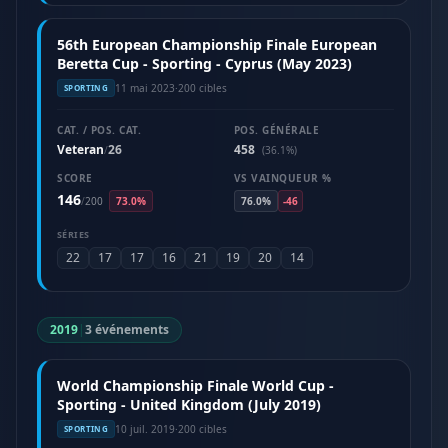
56th European Championship Finale European
Beretta Cup - Sporting - Cyprus (May 2023)
11 mai 2023
·
200 cibles
SPORTING
CAT. / POS. CAT.
POS. GÉNÉRALE
Veteran
26
458
/
(36.1%)
SCORE
VS VAINQUEUR %
146
/
200
73.0%
76.0%
-46
SÉRIES
22
17
17
16
21
19
20
14
2019
|
3 événements
World Championship Finale World Cup -
Sporting - United Kingdom (July 2019)
10 juil. 2019
·
200 cibles
SPORTING