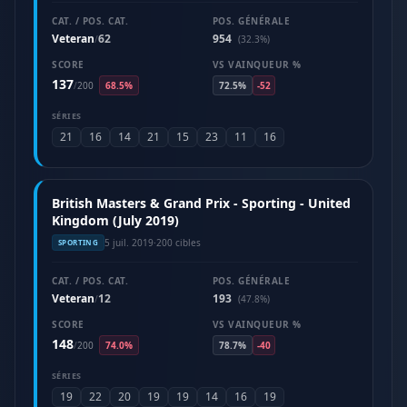
CAT. / POS. CAT.
POS. GÉNÉRALE
Veteran
62
954
/
(32.3%)
SCORE
VS VAINQUEUR %
137
/
200
68.5%
72.5%
-52
SÉRIES
21
16
14
21
15
23
11
16
British Masters & Grand Prix - Sporting - United
Kingdom (July 2019)
5 juil. 2019
·
200 cibles
SPORTING
CAT. / POS. CAT.
POS. GÉNÉRALE
Veteran
12
193
/
(47.8%)
SCORE
VS VAINQUEUR %
148
/
200
74.0%
78.7%
-40
SÉRIES
19
22
20
19
19
14
16
19