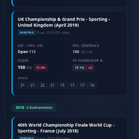
UK Championship & Grand Prix - Sporting -
United Kingdom (April 2019)
19 avr. 2019
·
200 cibles
SPORTING
CAT. / POS. CAT.
POS. GÉNÉRALE
Open
112
168
/
(32.1%)
SCORE
VS VAINQUEUR %
150
/
200
75.0%
78.1%
-42
SÉRIES
21
21
22
21
15
17
17
16
2018
|
3 événements
40th World Championship Finale World Cup -
Sporting - France (July 2018)
12 juil. 2018
·
200 cibles
SPORTING