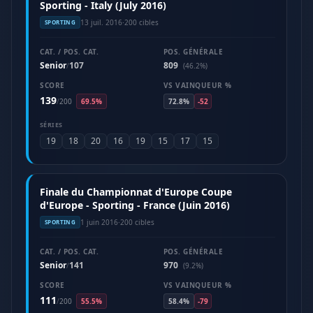
Sporting - Italy (July 2016)
13 juil. 2016
·
200 cibles
SPORTING
CAT. / POS. CAT.
POS. GÉNÉRALE
Senior
107
809
/
(46.2%)
SCORE
VS VAINQUEUR %
139
/
200
69.5%
72.8%
-52
SÉRIES
19
18
20
16
19
15
17
15
Finale du Championnat d'Europe Coupe
d'Europe - Sporting - France (Juin 2016)
1 juin 2016
·
200 cibles
SPORTING
CAT. / POS. CAT.
POS. GÉNÉRALE
Senior
141
970
/
(9.2%)
SCORE
VS VAINQUEUR %
111
/
200
55.5%
58.4%
-79