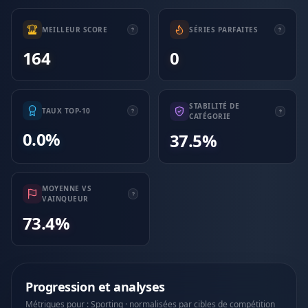
MEILLEUR SCORE
SÉRIES PARFAITES
164
0
STABILITÉ DE
TAUX TOP-10
CATÉGORIE
0.0%
37.5%
MOYENNE VS
VAINQUEUR
73.4%
Progression et analyses
Métriques pour : Sporting · normalisées par cibles de compétition