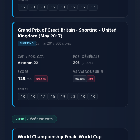
15
20
20
16
13
16
15
17
Grand Prix of Great Britain - Sporting - United
Kingdom (May 2017)
27 mai 2017
·
200 cibles
SPORTING
CAT. / POS. CAT.
POS. GÉNÉRALE
Veteran
22
206
/
(26.0%)
SCORE
VS VAINQUEUR %
129
/
200
64.5%
68.6%
-59
SÉRIES
18
13
12
16
19
20
18
13
2016
|
2 événements
World Championship Finale World Cup -