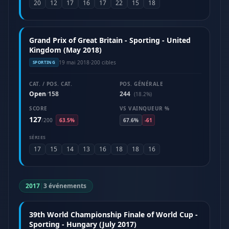
20
12
17
16
17
22
15
18
Grand Prix of Great Britain - Sporting - United
Kingdom (May 2018)
19 mai 2018
·
200 cibles
SPORTING
CAT. / POS. CAT.
POS. GÉNÉRALE
Open
158
244
/
(18.2%)
SCORE
VS VAINQUEUR %
127
/
200
63.5%
67.6%
-61
SÉRIES
17
15
14
13
16
18
18
16
2017
|
3 événements
39th World Championship Finale of World Cup -
Sporting - Hungary (July 2017)