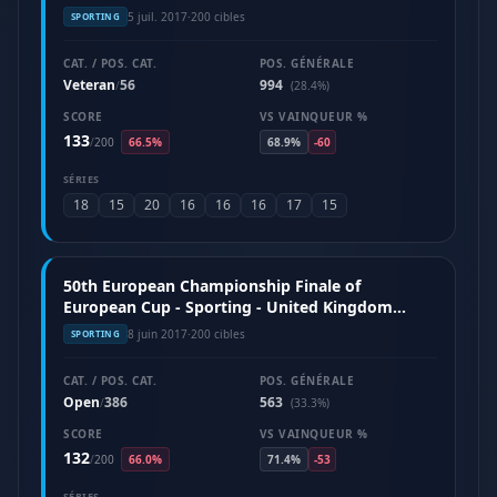
5 juil. 2017
·
200 cibles
SPORTING
CAT. / POS. CAT.
POS. GÉNÉRALE
Veteran
56
994
/
(28.4%)
SCORE
VS VAINQUEUR %
133
/
200
66.5%
68.9%
-60
SÉRIES
18
15
20
16
16
16
17
15
50th European Championship Finale of
European Cup - Sporting - United Kingdom
(June 2017)
8 juin 2017
·
200 cibles
SPORTING
CAT. / POS. CAT.
POS. GÉNÉRALE
Open
386
563
/
(33.3%)
SCORE
VS VAINQUEUR %
132
/
200
66.0%
71.4%
-53
SÉRIES