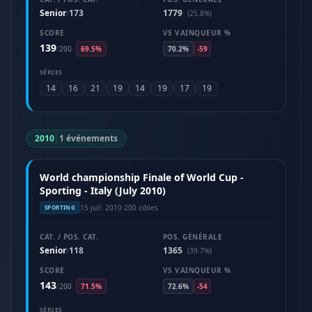
Senior
173
1779
/
(25.8%)
SCORE
VS VAINQUEUR %
139
/
200
69.5%
70.2%
-59
SÉRIES
14
16
21
19
14
19
17
19
2010
|
1 événements
World championship Finale of World Cup -
Sporting - Italy (July 2010)
15 juil. 2010
·
200 cibles
SPORTING
CAT. / POS. CAT.
POS. GÉNÉRALE
Senior
118
1365
/
(39.7%)
SCORE
VS VAINQUEUR %
143
/
200
71.5%
72.6%
-54
SÉRIES