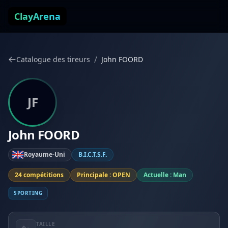
Aller au contenu
ClayArena
/
Catalogue des tireurs
John FOORD
JF
John FOORD
Royaume-Uni
B.I.C.T.S.F.
24 compétitions
Principale : OPEN
Actuelle : Man
SPORTING
TAILLE