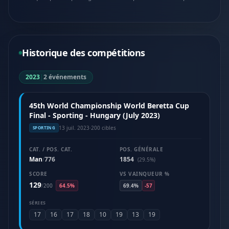
Historique des compétitions
2023
|
2 événements
45th World Championship World Beretta Cup
Final - Sporting - Hungary (July 2023)
13 juil. 2023
·
200 cibles
SPORTING
CAT. / POS. CAT.
POS. GÉNÉRALE
Man
776
1854
/
(29.5%)
SCORE
VS VAINQUEUR %
129
/
200
64.5%
69.4%
-57
SÉRIES
17
16
17
18
10
19
13
19