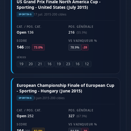
US Grand Prix Finale North America Cup -
Sporting - United States (July 2015)
17 juil. 2015
·
200 cibles
SPORTING
CAT. / POS. CAT.
POS. GÉNÉRALE
Open
136
216
/
(55.9%)
SCORE
VS VAINQUEUR %
146
/
200
73.0%
78.9%
-39
SÉRIES
19
20
21
16
19
23
16
12
European Championship Finale of European Cup
- Sporting - Hungary (June 2015)
3 juin 2015
·
200 cibles
SPORTING
CAT. / POS. CAT.
POS. GÉNÉRALE
Open
252
327
/
(67.9%)
SCORE
VS VAINQUEUR %
164