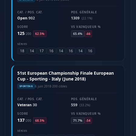
CAT. / POS. CAT.
POS. GÉNÉRALE
Open
902
1309
/
(22.1%)
SCORE
VS VAINQUEUR %
125
/
200
62.5%
65.4%
-66
SÉRIES
18
14
17
16
14
16
14
16
51st European Championship Finale European
Cup - Sporting - Italy (June 2018)
6 juin 2018
·
200 cibles
SPORTING
CAT. / POS. CAT.
POS. GÉNÉRALE
Veteran
30
559
/
(33.2%)
SCORE
VS VAINQUEUR %
137
/
200
68.5%
71.7%
-54
SÉRIES