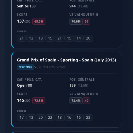
CAT. / POS. CAT.
POS. GÉNÉRALE
Senior
130
944
/
(19.4%)
SCORE
VS VAINQUEUR %
137
/
200
68.5%
70.6%
-57
SÉRIES
21
13
18
15
21
15
14
20
Grand Prix of Spain - Sporting - Spain (July 2013)
5 juil. 2013
·
200 cibles
SPORTING
CAT. / POS. CAT.
POS. GÉNÉRALE
Open
88
139
/
(42.0%)
SCORE
VS VAINQUEUR %
145
/
200
72.5%
78.4%
-40
SÉRIES
17
13
20
22
18
16
16
23