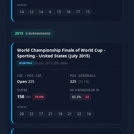
SÉRIES
14
12
14
8
15
16
17
15
2015
|
3 événements
World Championship Finale of World Cup -
Sporting - United States (July 2015)
23 juil. 2015
·
200 cibles
SPORTING
CAT. / POS. CAT.
POS. GÉNÉRALE
Open
225
325
/
(70.7%)
SCORE
VS VAINQUEUR %
158
/
200
79.0%
83.2%
-32
SÉRIES
20
22
17
21
19
21
22
16