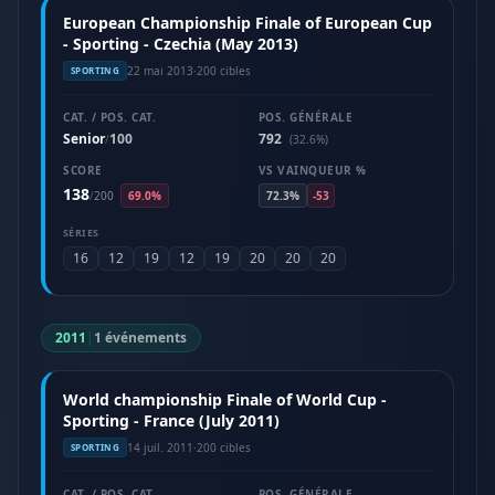
European Championship Finale of European Cup
- Sporting - Czechia (May 2013)
22 mai 2013
·
200 cibles
SPORTING
CAT. / POS. CAT.
POS. GÉNÉRALE
Senior
100
792
/
(32.6%)
SCORE
VS VAINQUEUR %
138
/
200
69.0%
72.3%
-53
SÉRIES
16
12
19
12
19
20
20
20
2011
|
1 événements
World championship Finale of World Cup -
Sporting - France (July 2011)
14 juil. 2011
·
200 cibles
SPORTING
CAT. / POS. CAT.
POS. GÉNÉRALE