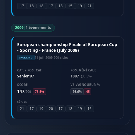
17
18
18
17
18
15
19
21
2009
|
1 événements
European championship Finale of European Cup
- Sporting - France (July 2009)
11 juil. 2009
·
200 cibles
SPORTING
CAT. / POS. CAT.
POS. GÉNÉRALE
Senior
97
1087
/
(35.3%)
SCORE
VS VAINQUEUR %
147
/
200
73.5%
76.6%
-45
SÉRIES
21
17
19
20
17
18
19
16