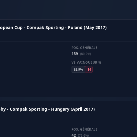
ropean Cup - Compak Sporting - Poland (May 2017)
POS. GÉNÉRALE
139
(80.2%)
VS VAINQUEUR %
92.9%
-14
phy - Compak Sporting - Hungary (April 2017)
POS. GÉNÉRALE
42
(75.6%)