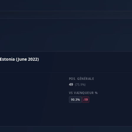
Estonia (June 2022)
POS. GÉNÉRALE
49
(75.9%)
VS VAINQUEUR %
90.3%
-19