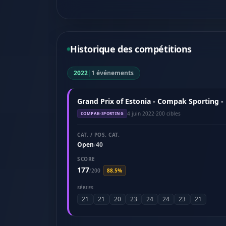
Historique des compétitions
2022
|
1 événements
Grand Prix of Estonia - Compak Sporting - 
4 juin 2022
·
200 cibles
COMPAK-SPORTING
CAT. / POS. CAT.
Open
40
/
SCORE
177
/
200
88.5%
SÉRIES
21
21
20
23
24
24
23
21