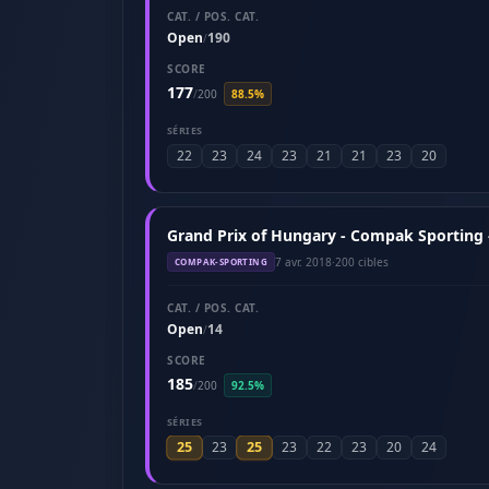
CAT. / POS. CAT.
Open
190
/
SCORE
177
/
200
88.5%
SÉRIES
22
23
24
23
21
21
23
20
Grand Prix of Hungary - Compak Sporting -
7 avr. 2018
·
200 cibles
COMPAK-SPORTING
CAT. / POS. CAT.
Open
14
/
SCORE
185
/
200
92.5%
SÉRIES
25
25
23
23
22
23
20
24