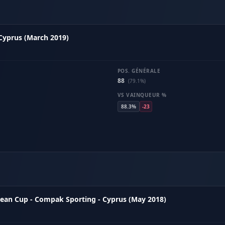
 Cyprus (March 2019)
POS. GÉNÉRALE
88
(79.1%)
VS VAINQUEUR %
88.3%
-23
ean Cup - Compak Sporting - Cyprus (May 2018)