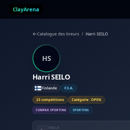
Aller au contenu
ClayArena
/
Catalogue des tireurs
Harri SEILO
HS
Harri SEILO
Finlande
F.S.A.
23 compétitions
Catégorie : OPEN
COMPAK SPORTING
SPORTING
TAILLE