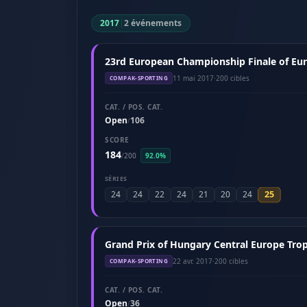
2017
|
2 événements
23rd European Championship Finale of Eu
11 mai 2017
·
200 cibles
COMPAK-SPORTING
CAT. / POS. CAT.
Open
106
/
SCORE
184
/
200
92.0%
SÉRIES
25
24
24
22
24
21
20
24
Grand Prix of Hungary Central Europe Tro
22 avr. 2017
·
200 cibles
COMPAK-SPORTING
CAT. / POS. CAT.
Open
36
/