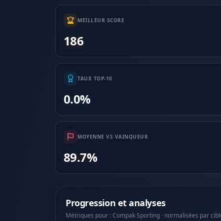
MEILLEUR SCORE
186
TAUX TOP-10
0.0%
MOYENNE VS VAINQUEUR
89.7%
Progression et analyses
Métriques pour : Compak Sporting · normalisées par cibl