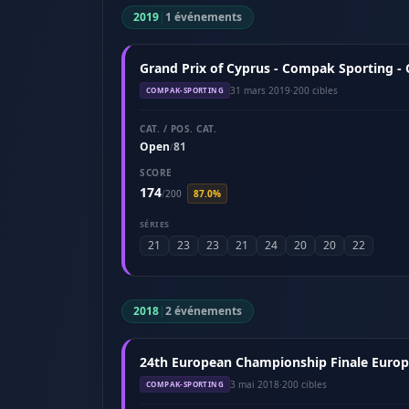
2019
|
1 événements
Grand Prix of Cyprus - Compak Sporting -
31 mars 2019
·
200 cibles
COMPAK-SPORTING
CAT. / POS. CAT.
Open
81
/
SCORE
174
/
200
87.0%
SÉRIES
21
23
23
21
24
20
20
22
2018
|
2 événements
24th European Championship Finale Europ
3 mai 2018
·
200 cibles
COMPAK-SPORTING