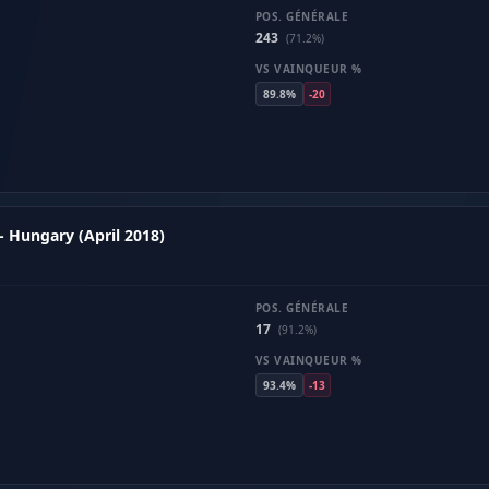
POS. GÉNÉRALE
243
(71.2%)
VS VAINQUEUR %
89.8%
-20
 Hungary (April 2018)
POS. GÉNÉRALE
17
(91.2%)
VS VAINQUEUR %
93.4%
-13