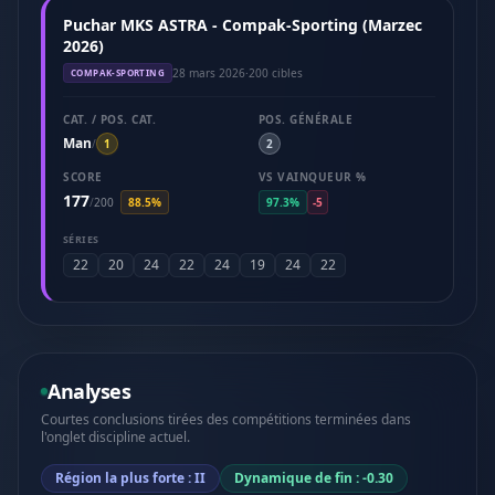
Puchar MKS ASTRA - Compak-Sporting (Marzec
2026)
28 mars 2026
·
200 cibles
COMPAK-SPORTING
CAT. / POS. CAT.
POS. GÉNÉRALE
Man
/
1
2
SCORE
VS VAINQUEUR %
177
/
200
88.5%
97.3%
-5
SÉRIES
22
20
24
22
24
19
24
22
Analyses
Courtes conclusions tirées des compétitions terminées dans
l'onglet discipline actuel.
Région la plus forte : II
Dynamique de fin : -0.30