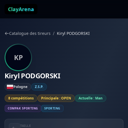
Aller au contenu
ClayArena
/
Catalogue des tireurs
Kiryl PODGORSKI
KP
Kiryl PODGORSKI
Pologne
Z.S.P.
8 compétitions
Principale : OPEN
Actuelle : Man
COMPAK SPORTING
SPORTING
TAILLE