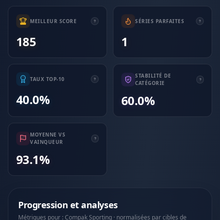
MEILLEUR SCORE
SÉRIES PARFAITES
185
1
STABILITÉ DE
TAUX TOP-10
CATÉGORIE
40.0%
60.0%
MOYENNE VS
VAINQUEUR
93.1%
Progression et analyses
Métriques pour : Compak Sporting · normalisées par cibles de