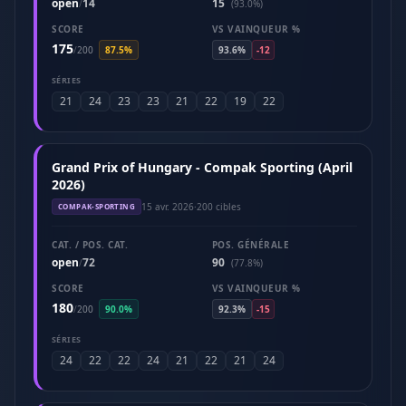
open
14
15
/
(93.0%)
SCORE
VS VAINQUEUR %
175
/
200
87.5%
93.6%
-12
SÉRIES
21
24
23
23
21
22
19
22
Grand Prix of Hungary - Compak Sporting (April
2026)
15 avr. 2026
·
200 cibles
COMPAK-SPORTING
CAT. / POS. CAT.
POS. GÉNÉRALE
open
72
90
/
(77.8%)
SCORE
VS VAINQUEUR %
180
/
200
90.0%
92.3%
-15
SÉRIES
24
22
22
24
21
22
21
24