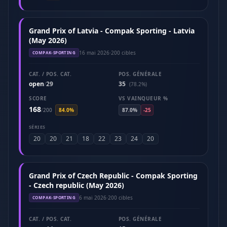
Grand Prix of Latvia - Compak Sporting - Latvia
(May 2026)
16 mai 2026
·
200 cibles
COMPAK-SPORTING
CAT. / POS. CAT.
POS. GÉNÉRALE
open
29
35
/
(78.2%)
SCORE
VS VAINQUEUR %
168
/
200
84.0%
87.0%
-25
SÉRIES
20
20
21
18
22
23
24
20
Grand Prix of Czech Republic - Compak Sporting
- Czech republic (May 2026)
6 mai 2026
·
200 cibles
COMPAK-SPORTING
CAT. / POS. CAT.
POS. GÉNÉRALE