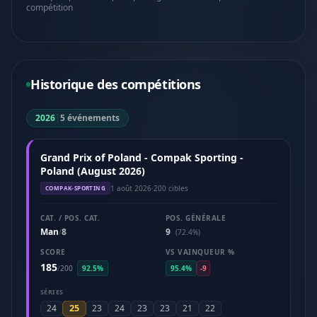
compétition
Historique des compétitions
2026
|
5 événements
Grand Prix of Poland - Compak Sporting -
Poland (August 2026)
1 août 2026
·
200 cibles
COMPAK-SPORTING
CAT. / POS. CAT.
POS. GÉNÉRALE
Man
8
9
/
(72.4%)
SCORE
VS VAINQUEUR %
185
/
200
92.5%
95.4%
-9
SÉRIES
25
24
23
24
23
23
21
22