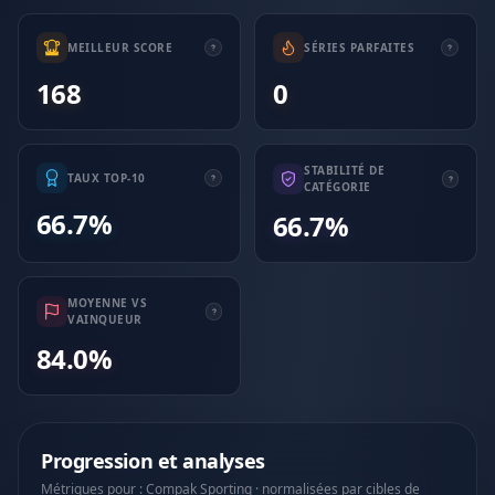
MEILLEUR SCORE
SÉRIES PARFAITES
168
0
STABILITÉ DE
TAUX TOP-10
CATÉGORIE
66.7%
66.7%
MOYENNE VS
VAINQUEUR
84.0%
Progression et analyses
Métriques pour : Compak Sporting · normalisées par cibles de