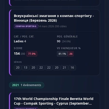
Всеукраїнські змагання з компак-спортінгу -
Вінниця (Березень 2026)
14 mars 2026
·
200 cibles
COMPAK-SPORTING
CAT. / POS. CAT.
POS. GÉNÉRALE
Ladies
4
90
/
(34.6%)
SCORE
VS VAINQUEUR %
154
/
200
77.0%
81.1%
-36
SÉRIES
20
13
20
22
22
20
21
16
2021
|
1 événements
17th World Championship Finale Beretta World
Cup - Compak Sporting - Cyprus (September
2021)