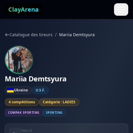
Aller au contenu
ClayArena
/
Catalogue des tireurs
Mariia Demtsyura
Mariia Demtsyura
Ukraine
U.S.F.
4 compétitions
Catégorie : LADIES
COMPAK SPORTING
SPORTING
TAILLE