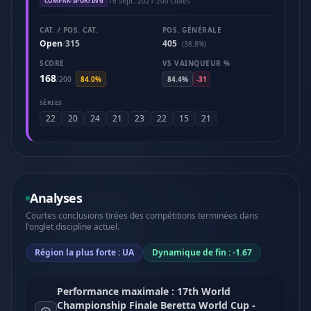
16 sept. 2021
·
200 cibles
COMPAK-SPORTING
CAT. / POS. CAT.
POS. GÉNÉRALE
Open
315
405
/
(38.8%)
SCORE
VS VAINQUEUR %
168
/
200
84.0%
84.4%
-31
SÉRIES
22
20
24
21
23
22
15
21
Analyses
Courtes conclusions tirées des compétitions terminées dans
l'onglet discipline actuel.
Région la plus forte : UA
Dynamique de fin : -1.67
Performance maximale : 17th World
Championship Finale Beretta World Cup -