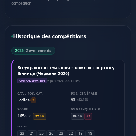
compétition
Historique des compétitions
2026
|
2 événements
Всеукраїнські змагання з компак-спортінгу -
Вінниця (Червень 2026)
6 juin 2026
·
200 cibles
COMPAK-SPORTING
CAT. / POS. CAT.
POS. GÉNÉRALE
68
Ladies
(52.1%)
/
3
SCORE
VS VAINQUEUR %
165
/
200
82.5%
86.4%
-26
SÉRIES
23
21
20
20
23
22
18
18