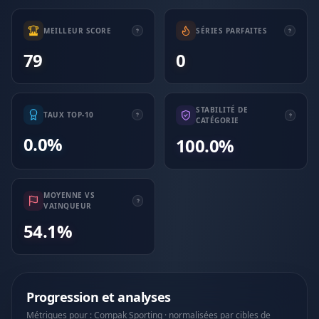
MEILLEUR SCORE
SÉRIES PARFAITES
79
0
STABILITÉ DE
TAUX TOP-10
CATÉGORIE
0.0%
100.0%
MOYENNE VS
VAINQUEUR
54.1%
Progression et analyses
Métriques pour : Compak Sporting · normalisées par cibles de