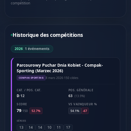
compétition
Historique des compétitions
2026
|
1 événements
Parcourowy Puchar Dnia Kobiet - Compak-
Sporting (Marzec 2026)
8 mars 2026
·
150 cibles
COMPAK-SPORTING
CAT. / POS. CAT.
POS. GÉNÉRALE
D
12
63
/
(13.9%)
SCORE
VS VAINQUEUR %
79
/
150
52.7%
54.1%
-67
SÉRIES
13
14
14
10
11
17