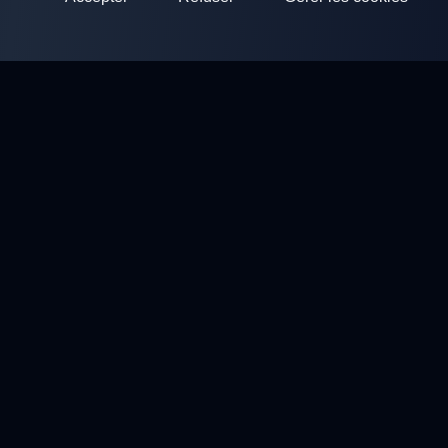
ClayArena
Plateforme pour organiser et participer à des compétitions.
Développez vos compétences et competez avec les meilleurs
maîtres.
Compétitions
Stands de ball trap
Profil
Contacts
Politique de confidentialité