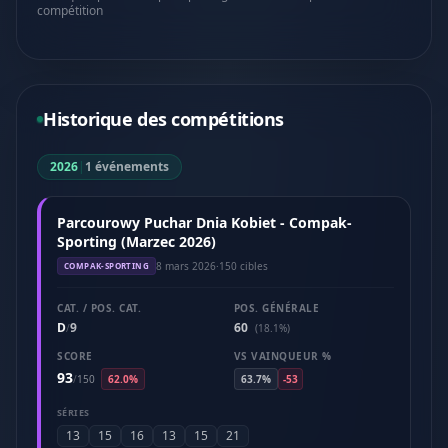
compétition
Historique des compétitions
2026
|
1 événements
Parcourowy Puchar Dnia Kobiet - Compak-
Sporting (Marzec 2026)
8 mars 2026
·
150 cibles
COMPAK-SPORTING
CAT. / POS. CAT.
POS. GÉNÉRALE
D
9
60
/
(18.1%)
SCORE
VS VAINQUEUR %
93
/
150
62.0%
63.7%
-53
SÉRIES
13
15
16
13
15
21