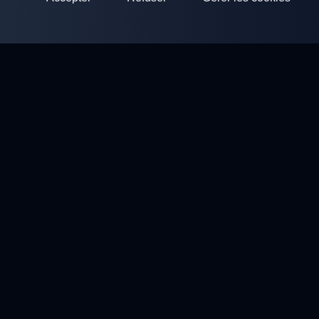
ClayArena
Plateforme pour organiser et participer à des compétitions.
Développez vos compétences et competez avec les meilleurs
maîtres.
Compétitions
Stands de ball trap
Profil
Contacts
Politique de confidentialité