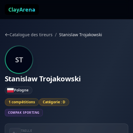
Aller au contenu
ClayArena
/
Catalogue des tireurs
Stanislaw Trojakowski
ST
Stanislaw Trojakowski
Pologne
1 compétitions
Catégorie : D
COMPAK SPORTING
TAILLE