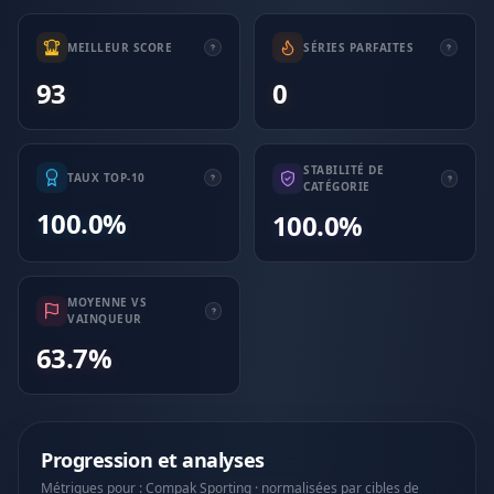
MEILLEUR SCORE
SÉRIES PARFAITES
93
0
STABILITÉ DE
TAUX TOP-10
CATÉGORIE
100.0%
100.0%
MOYENNE VS
VAINQUEUR
63.7%
Progression et analyses
Métriques pour : Compak Sporting · normalisées par cibles de