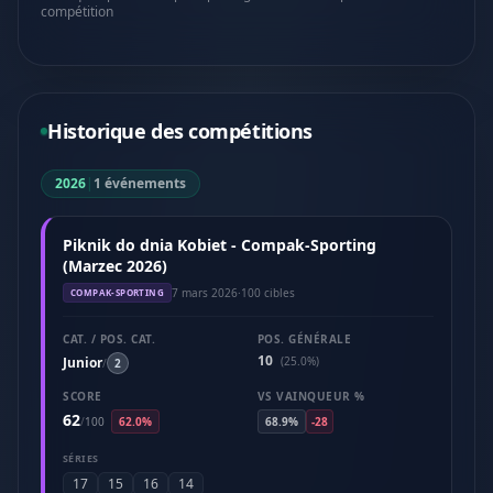
compétition
Historique des compétitions
2026
|
1 événements
Piknik do dnia Kobiet - Compak-Sporting
(Marzec 2026)
7 mars 2026
·
100 cibles
COMPAK-SPORTING
CAT. / POS. CAT.
POS. GÉNÉRALE
10
Junior
(25.0%)
/
2
SCORE
VS VAINQUEUR %
62
/
100
62.0%
68.9%
-28
SÉRIES
17
15
16
14