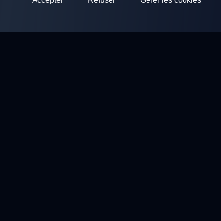
Accepter
Refuser
Gérer les cookies
ClayArena
Plateforme pour organiser et participer à des compétitions.
Développez vos compétences et competez avec les meilleurs
maîtres.
Compétitions
Stands de ball trap
Profil
Contacts