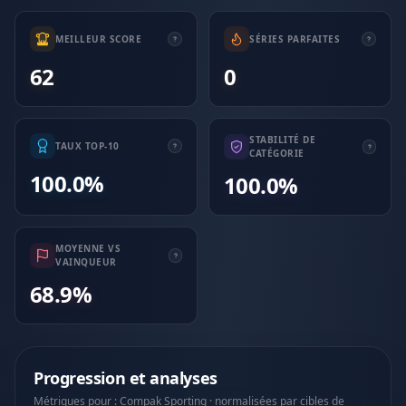
MEILLEUR SCORE
SÉRIES PARFAITES
62
0
STABILITÉ DE
TAUX TOP-10
CATÉGORIE
100.0%
100.0%
MOYENNE VS
VAINQUEUR
68.9%
Progression et analyses
Métriques pour : Compak Sporting · normalisées par cibles de