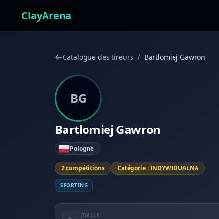
Aller au contenu
ClayArena
/
Catalogue des tireurs
Bartlomiej Gawron
BG
Bartlomiej Gawron
Pologne
2 compétitions
Catégorie : INDYWIDUALNA
SPORTING
TAILLE