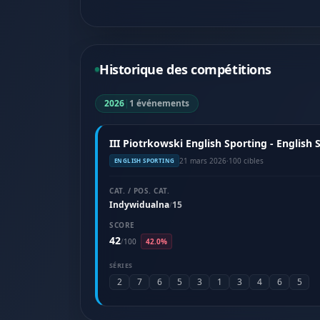
Historique des compétitions
2026
|
1 événements
III Piotrkowski English Sporting - English
21 mars 2026
·
100 cibles
ENGLISH SPORTING
CAT. / POS. CAT.
Indywidualna
15
/
SCORE
42
/
100
42.0%
SÉRIES
2
7
6
5
3
1
3
4
6
5