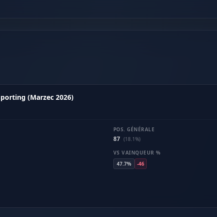
 Sporting (Marzec 2026)
POS. GÉNÉRALE
87
(18.1%)
VS VAINQUEUR %
47.7%
-46