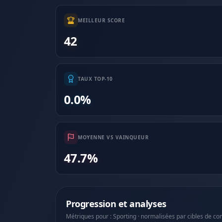
MEILLEUR SCORE
42
TAUX TOP-10
0.0%
MOYENNE VS VAINQUEUR
47.7%
Progression et analyses
Métriques pour : Sporting · normalisées par cibles de co