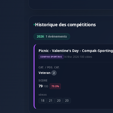
Historique des compétitions
2026
|
1 événements
Picnic - Valentine's Day - Compak-Sporting
14 févr. 2026
·
100 cibles
COMPAK-SPORTING
CAT. / POS. CAT.
Veteran
/
2
SCORE
79
/
100
79.0%
SÉRIES
18
21
20
20