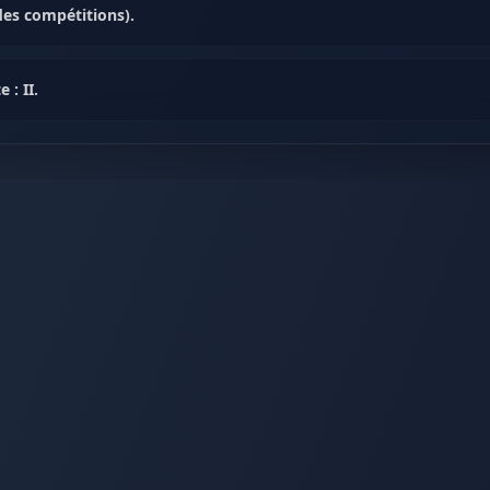
des compétitions).
 : II.