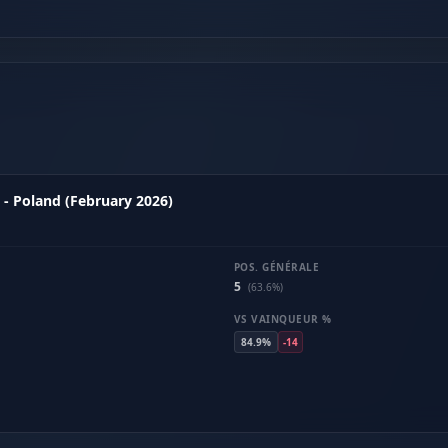
 - Poland (February 2026)
POS. GÉNÉRALE
5
(63.6%)
VS VAINQUEUR %
84.9%
-14