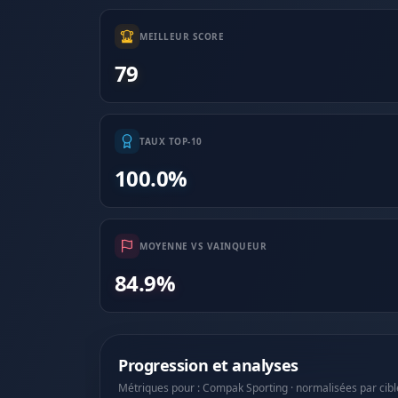
MEILLEUR SCORE
79
TAUX TOP-10
100.0%
MOYENNE VS VAINQUEUR
84.9%
Progression et analyses
Métriques pour : Compak Sporting · normalisées par cibl