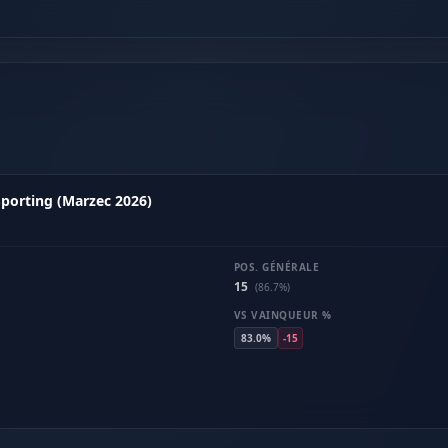
 Sporting (Marzec 2026)
POS. GÉNÉRALE
15
(86.7%)
VS VAINQUEUR %
83.0%
-15