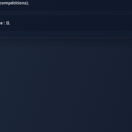
compétitions).
 : II.