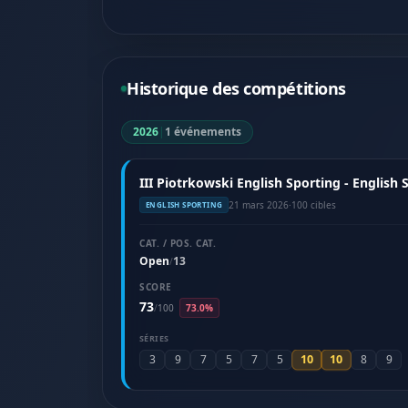
Historique des compétitions
2026
|
1 événements
III Piotrkowski English Sporting - English
21 mars 2026
·
100 cibles
ENGLISH SPORTING
CAT. / POS. CAT.
Open
13
/
SCORE
73
/
100
73.0%
SÉRIES
10
10
3
9
7
5
7
5
8
9