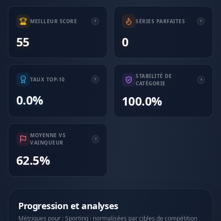
MEILLEUR SCORE
SÉRIES PARFAITES
55
0
STABILITÉ DE
TAUX TOP-10
CATÉGORIE
0.0%
100.0%
MOYENNE VS
VAINQUEUR
62.5%
Progression et analyses
Métriques pour : Sporting · normalisées par cibles de compétition