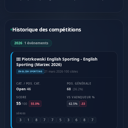
Historique des compétitions
2026
|
1 événements
III Piotrkowski English Sporting - English
Sporting (Marzec 2026)
21 mars 2026
·
100 cibles
ENGLISH SPORTING
CAT. / POS. CAT.
POS. GÉNÉRALE
Open
46
68
/
(36.2%)
SCORE
VS VAINQUEUR %
55
/
100
55.0%
62.5%
-33
SÉRIES
3
1
8
7
7
5
3
6
8
7