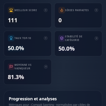
MEILLEUR SCORE
SÉRIES PARFAITES
111
0
STABILITÉ DE
TAUX TOP-10
CATÉGORIE
50.0%
50.0%
MOYENNE VS
VAINQUEUR
81.3%
Progression et analyses
Métriques pour : Compak Sporting · normalisées par cibles de