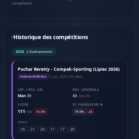
compétition
Historique des compétitions
2026
|
2 événements
Puchar Beretty - Compak-Sporting (Lipiec 2026)
11 juil. 2026
·
150 cibles
COMPAK-SPORTING
CAT. / POS. CAT.
POS. GÉNÉRALE
Man
35
43
/
(68.2%)
SCORE
VS VAINQUEUR %
111
/
150
74.0%
79.9%
-28
SÉRIES
16
21
20
17
17
20