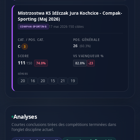
Mistrzostwa KS Idźczak Jura Kochcice - Compak-
Sporting (Maj 2026)
17 mai 2026
·
150 cibles
COMPAK-SPORTING
CAT. / POS. CAT.
POS. GÉNÉRALE
26
C
(60.3%)
/
3
SCORE
VS VAINQUEUR %
111
/
150
74.0%
82.8%
-23
SÉRIES
20
16
20
15
21
19
Analyses
Courtes conclusions tirées des compétitions terminées dans
l'onglet discipline actuel.