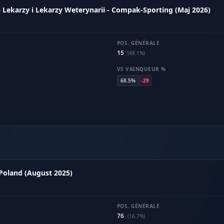
Lekarzy i Lekarzy Weterynarii - Compak-Sporting (Maj 2026)
POS. GÉNÉRALE
15
(48.1%)
VS VAINQUEUR %
68.5%
-29
 Poland (August 2025)
POS. GÉNÉRALE
76
(16.7%)