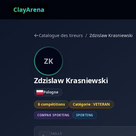
Aller au contenu
ClayArena
/
Catalogue des tireurs
Zdzislaw Krasniewski
ZK
Zdzislaw Krasniewski
Pologne
6 compétitions
Catégorie : VETERAN
COMPAK SPORTING
SPORTING
TAILLE