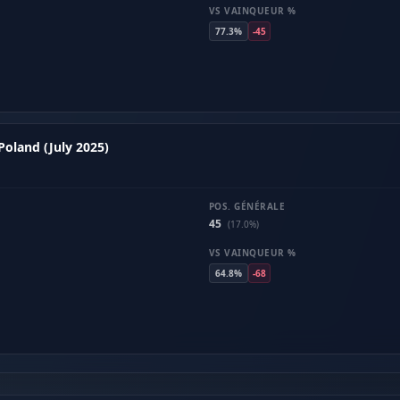
VS VAINQUEUR %
77.3%
-45
Poland (July 2025)
POS. GÉNÉRALE
45
(17.0%)
VS VAINQUEUR %
64.8%
-68