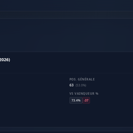
2026)
POS. GÉNÉRALE
63
(53.0%)
VS VAINQUEUR %
73.4%
-37