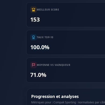
MEILLEUR SCORE
153
TAUX TOP-10
100.0%
MOYENNE VS VAINQUEUR
71.0%
Progression et analyses
Métriques pour : Compak Sporting · normalisées par cibl