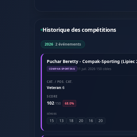
Historique des compétitions
2026
|
2 événements
Puchar Beretty - Compak-Sporting (Lipiec 
11 juil. 2026
·
150 cibles
COMPAK-SPORTING
CAT. / POS. CAT.
Veteran
6
/
SCORE
102
/
150
68.0%
SÉRIES
15
13
18
20
16
20