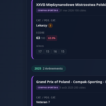
XXVII-Międzynarodowe Mistrzostwa Polski 
31 mai 2026
·
100 cibles
COMPAK-SPORTING
CAT. / POS. CAT.
Lekarzy
/
3
SCORE
63
/
100
63.0%
SÉRIES
17
15
16
15
2025
|
2 événements
Grand Prix of Poland - Compak-Sporting -
9 août 2025
·
200 cibles
COMPAK-SPORTING
CAT. / POS. CAT.
Veteran
7
/