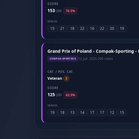
SCORE
153
/
200
76.5%
SÉRIES
15
21
18
22
16
22
20
19
Grand Prix of Poland - Compak-Sporting - 
12 juil. 2025
·
200 cibles
COMPAK-SPORTING
CAT. / POS. CAT.
Veteran
/
3
SCORE
125
/
200
62.5%
SÉRIES
19
18
13
14
17
17
12
15