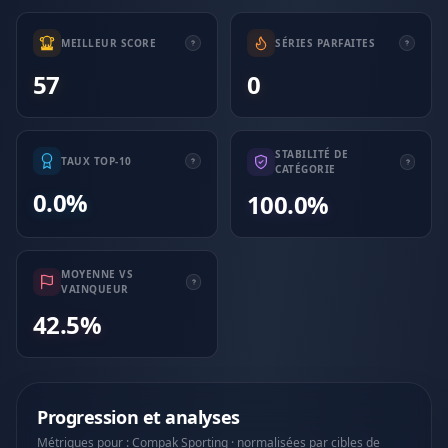
MEILLEUR SCORE
SÉRIES PARFAITES
57
0
STABILITÉ DE
TAUX TOP-10
CATÉGORIE
0.0%
100.0%
MOYENNE VS
VAINQUEUR
42.5%
Progression et analyses
Métriques pour : Compak Sporting · normalisées par cibles de