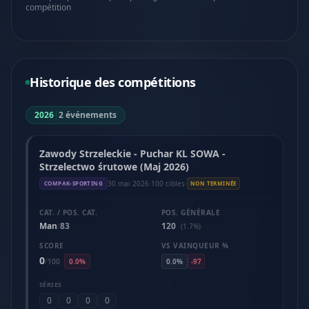
compétition
Historique des compétitions
2026
|
2 événements
Zawody Strzeleckie - Puchar KL SOWA -
Strzelectwo śrutowe (Maj 2026)
30 mai 2026
·
100 cibles
·
COMPAK-SPORTING
NON TERMINÉE
CAT. / POS. CAT.
POS. GÉNÉRALE
Man
83
120
/
(1.7%)
SCORE
VS VAINQUEUR %
0
/
100
0.0%
0.0%
-97
SÉRIES
0
0
0
0