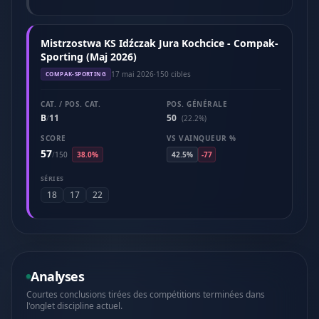
Mistrzostwa KS Idźczak Jura Kochcice - Compak-
Sporting (Maj 2026)
17 mai 2026
·
150 cibles
COMPAK-SPORTING
CAT. / POS. CAT.
POS. GÉNÉRALE
B
11
50
/
(22.2%)
SCORE
VS VAINQUEUR %
57
/
150
38.0%
42.5%
-77
SÉRIES
18
17
22
Analyses
Courtes conclusions tirées des compétitions terminées dans
l'onglet discipline actuel.